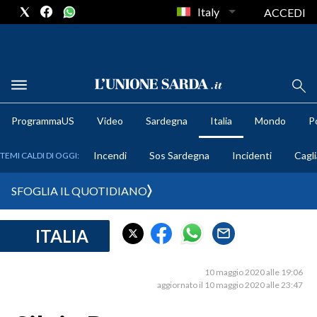
Italy
ACCEDI
METEO
ProgrammaUS
Video
Sardegna
Italia
Mondo
Po
COMUNI AL VOTO
Incendi
Sos Sardegna
Incidenti
Cagli
TEMI CALDI DI OGGI:
VIDEO
SFOGLIA IL QUOTIDIANO
FOTO
ITALIA
CRONACA SARDEGNA
CAGLIARI
10 maggio 2020 alle 19:06
PROVINCIA DI CAGLIARI
aggiornato il 10 maggio 2020 alle 23:47
SULCIS IGLESIENTE