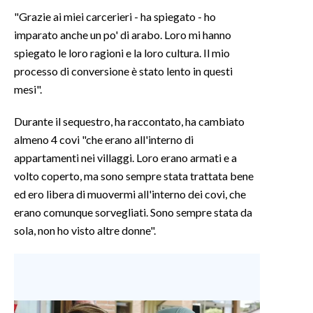
"Grazie ai miei carcerieri - ha spiegato - ho
INFO AZIENDE
imparato anche un po' di arabo. Loro mi hanno
ABBONATI
spiegato le loro ragioni e la loro cultura. Il mio
processo di conversione è stato lento in questi
ANNUNCI
mesi".
NECROLOGI
PUBBLICITÀ
Durante il sequestro, ha raccontato, ha cambiato
SPIAGGE
almeno 4 covi "che erano all'interno di
appartamenti nei villaggi. Loro erano armati e a
STORE
volto coperto, ma sono sempre stata trattata bene
ed ero libera di muovermi all'interno dei covi, che
erano comunque sorvegliati. Sono sempre stata da
sola, non ho visto altre donne".