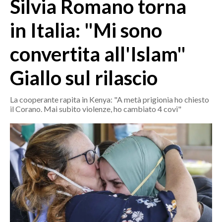
Silvia Romano torna
MEDIO CAMPIDANO
ORISTANO E PROVINCIA
in Italia: "Mi sono
SASSARI E PROVINCIA
convertita all'Islam"
GALLURA
NUORO E PROVINCIA
Giallo sul rilascio
OGLIASTRA
AGENDA
La cooperante rapita in Kenya: "A metà prigionia ho chiesto
il Corano. Mai subito violenze, ho cambiato 4 covi"
CRONACA
ITALIA
MONDO
POLITICA
ECONOMIA
SERVIZI ALLE IMPRESE