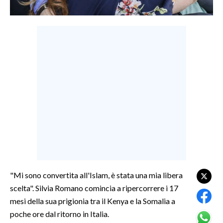
LAVORO
BANDI
SPORT IN SARDEGNA
SPORT
RISULTATI E CLASSIFICHE
CALCIO
CALCIO REGIONALE
BASKET
VOLLEY
MOTORI
"Mi sono convertita all'Islam, è stata una mia libera
TENNIS
scelta". Silvia Romano comincia a ripercorrere i 17
ALTRI SPORT
mesi della sua prigionia tra il Kenya e la Somalia a
poche ore dal ritorno in Italia.
CULTURA