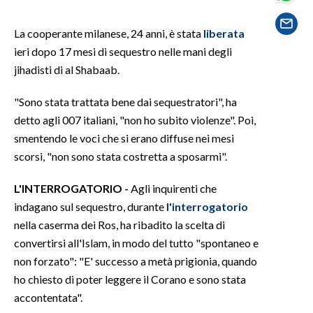
SPETTACOLI
La cooperante milanese, 24 anni, è stata
liberata
ieri dopo 17 mesi di sequestro nelle mani degli
GOSSIP
jihadisti di al Shabaab.
SALUTE
"Sono stata trattata bene dai sequestratori", ha
detto agli 007 italiani, "non ho subito violenze". Poi,
SARDEGNA TURISMO
smentendo le voci che si erano diffuse nei mesi
scorsi, "non sono stata costretta a sposarmi".
SARDI NEL MONDO
NOTIZIE
L'INTERROGATORIO -
Agli inquirenti che
indagano sul sequestro, durante
l'interrogatorio
EVENTI
nella caserma dei Ros, ha ribadito la scelta di
#CARAUNIONE
convertirsi all'Islam, in modo del tutto "spontaneo e
non forzato": "E' successo a metà prigionia, quando
3 MINUTI CON
ho chiesto di poter leggere il Corano e sono stata
accontentata".
INSULARITÀ