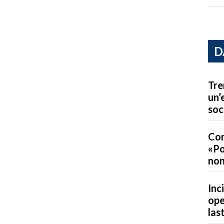
D
Tre
un’
soc
Con
«Po
non
Inc
ope
las