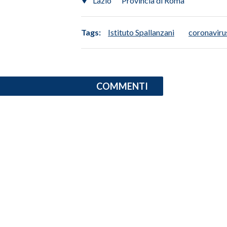
Lazio
Provincia di Roma
INFO AZIENDE
Tags:
Istituto Spallanzani
coronaviru
ABBONATI
ANNUNCI
NECROLOGI
PUBBLICITÀ
COMMENTI
SPIAGGE
STORE