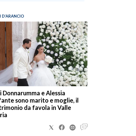
I D’ARANCIO
i Donnarumma e Alessia
fante sono marito e moglie, il
rimonio da favola in Valle
ria