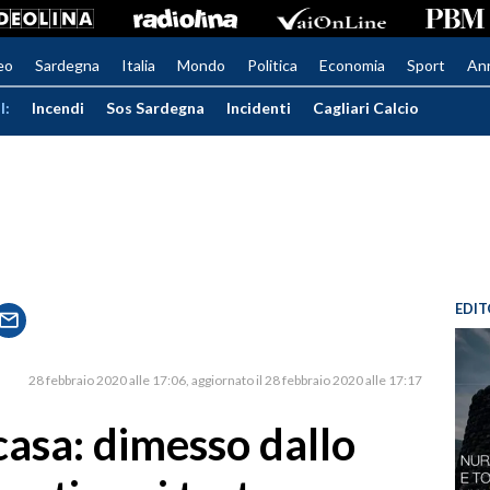
eo
Sardegna
Italia
Mondo
Politica
Economia
Sport
An
I:
Incendi
Sos Sardegna
Incidenti
Cagliari Calcio
EDIT
28 febbraio 2020 alle 17:06
aggiornato il 28 febbraio 2020 alle 17:17
casa: dimesso dallo