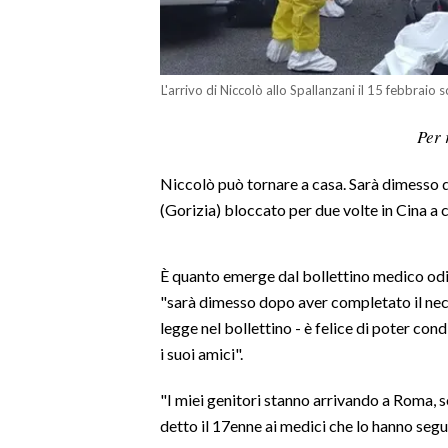
LAVORO
BANDI
L'arrivo di Niccolò allo Spallanzani il 15 febbraio 
SPORT IN SARDEGNA
Per 
SPORT
Niccolò può tornare a casa. Sarà dimesso 
RISULTATI E CLASSIFICHE
(Gorizia) bloccato per due volte in Cina a 
CALCIO
CALCIO REGIONALE
È quanto emerge dal bollettino medico odie
BASKET
"sarà dimesso dopo aver completato il neces
VOLLEY
legge nel bollettino - è felice di poter con
MOTORI
i suoi amici".
TENNIS
ALTRI SPORT
"I miei genitori stanno arrivando a Roma, so
detto il 17enne ai medici che lo hanno segu
CULTURA