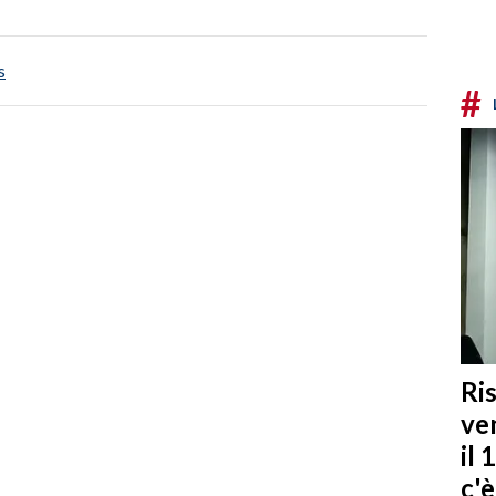
s
#
Ris
ven
il 
c'