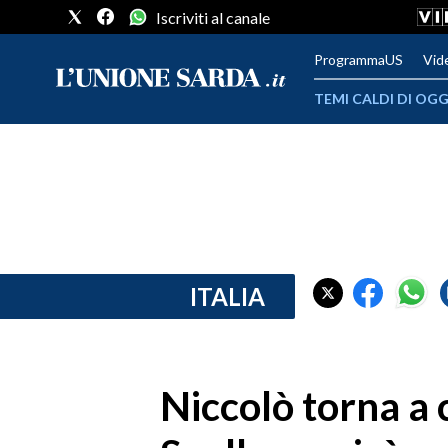
Iscriviti al canale
ProgrammaUS
Vid
TEMI CALDI DI OGG
METEO
COMUNI AL VOTO
VIDEO
FOTO
ITALIA
CRONACA SARDEGNA
CAGLIARI
Niccolò torna a 
PROVINCIA DI CAGLIARI
SULCIS IGLESIENTE