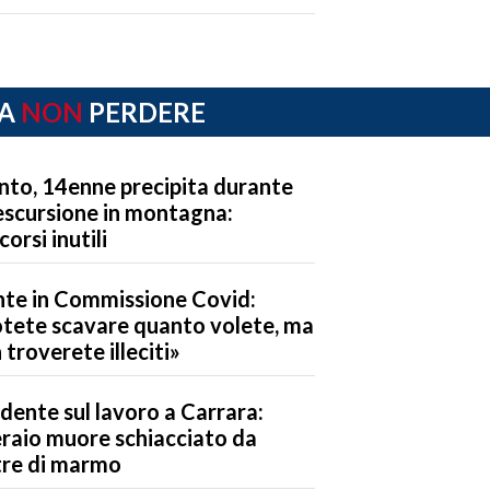
A
NON
PERDERE
nto, 14enne precipita durante
escursione in montagna:
corsi inutili
te in Commissione Covid:
tete scavare quanto volete, ma
 troverete illeciti»
idente sul lavoro a Carrara:
raio muore schiacciato da
tre di marmo