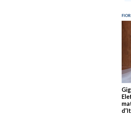
FIOR
Gig
Ele
mat
d’It