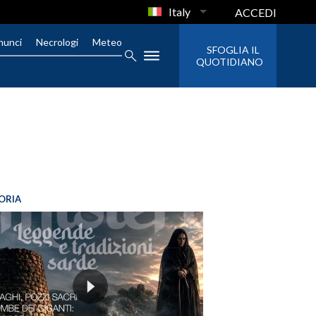
Italy
ACCEDI
nunci
Necrologi
Meteo
SFOGLIA IL
QUOTIDIANO
ORIA