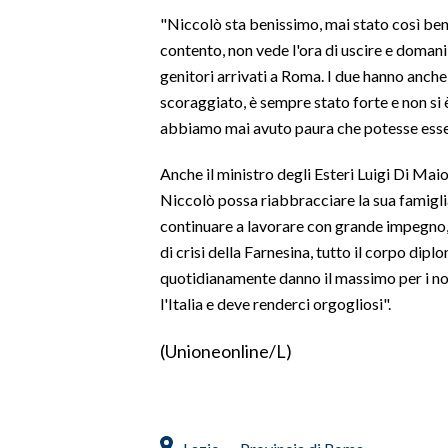
"Niccolò sta benissimo, mai stato così bene
SPETTACOLI
contento, non vede l'ora di uscire e domani
genitori arrivati a Roma. I due hanno anche
GOSSIP
scoraggiato, è sempre stato forte e non si 
abbiamo mai avuto paura che potesse esser
SALUTE
Anche il ministro degli Esteri Luigi Di Mai
SARDEGNA TURISMO
Niccolò possa riabbracciare la sua famiglia
continuare a lavorare con grande impegno,
SARDI NEL MONDO
di crisi della Farnesina, tutto il corpo dipl
NOTIZIE
quotidianamente danno il massimo per i nost
EVENTI
l'Italia e deve renderci orgogliosi".
#CARAUNIONE
(Unioneonline/L)
3 MINUTI CON
INSULARITÀ