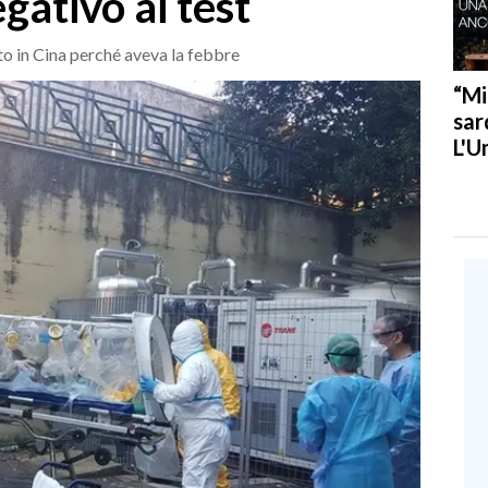
gativo ai test
to in Cina perché aveva la febbre
“Mi
sar
L'U