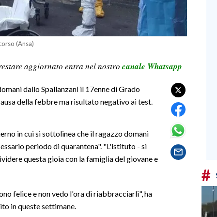
scorso (Ansa)
restare aggiornato entra nel nostro
canale Whatsapp
domani dallo Spallanzani il 17enne di Grado
causa della febbre ma risultato negativo ai test.
rno in cui si sottolinea che il ragazzo domani
sario periodo di quarantena". "L'istituto - si
dividere questa gioia con la famiglia del giovane e
#
no felice e non vedo l'ora di riabbracciarli", ha
ito in queste settimane.