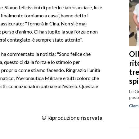
. Siamo felicissimi di poterlo riabbracciare, lui è
 finalmente torniamo a casa", hanno detto i
 assicurato: "Tornerà in Cina. Non si è mai
è perso d'animo. Ci ha stupito la sua forza e non
si contagiato, è sempre stato attento".
Olb
o ha commentato la notizia: "Sono felice che
ri
, questo ci dà la forza e lo stimolo per
 proprio come stiamo facendo. Ringrazio l'unità
tr
omatico, l'Aeronautica Militare e tutti coloro che
sp
ri connazionali in patria e all'estero. Questa è
Le Gu
posto
Giam
© Riproduzione riservata