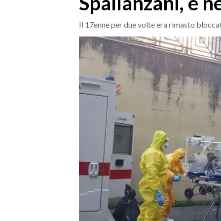
Spallanzani, è ne
MEDIO CAMPIDANO
ORISTANO E PROVINCIA
Il 17enne per due volte era rimasto blocca
SASSARI E PROVINCIA
GALLURA
NUORO E PROVINCIA
OGLIASTRA
AGENDA
CRONACA
ITALIA
MONDO
POLITICA
ECONOMIA
SERVIZI ALLE IMPRESE