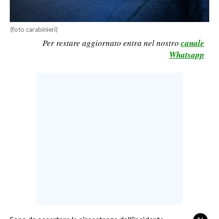
LAVORO
BANDI
(foto carabinieri)
Per restare aggiornato entra nel nostro
canale
SPORT IN SARDEGNA
Whatsapp
SPORT
RISULTATI E CLASSIFICHE
CALCIO
CALCIO REGIONALE
BASKET
VOLLEY
MOTORI
TENNIS
ALTRI SPORT
CULTURA