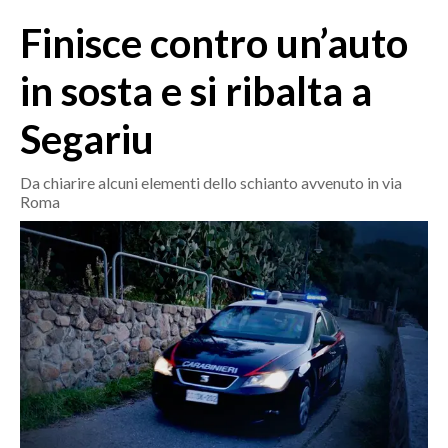
MEDIO CAMPIDANO
Finisce contro un’auto
ORISTANO E PROVINCIA
SASSARI E PROVINCIA
in sosta e si ribalta a
GALLURA
Segariu
NUORO E PROVINCIA
OGLIASTRA
Da chiarire alcuni elementi dello schianto avvenuto in via
AGENDA
Roma
CRONACA
ITALIA
MONDO
POLITICA
ECONOMIA
SERVIZI ALLE IMPRESE