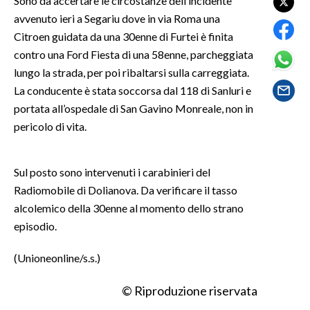
Sono da accertare le circostanze dell’incidente
avvenuto ieri a Segariu dove in via Roma una
SPETTACOLI
Citroen guidata da una 30enne di Furtei è finita
contro una Ford Fiesta di una 58enne, parcheggiata
GOSSIP
lungo la strada, per poi ribaltarsi sulla carreggiata.
La conducente è stata soccorsa dal 118 di Sanluri e
SALUTE
portata all’ospedale di San Gavino Monreale, non in
pericolo di vita.
SARDEGNA TURISMO
SARDI NEL MONDO
Sul posto sono intervenuti i carabinieri del
NOTIZIE
Radiomobile di Dolianova. Da verificare il tasso
EVENTI
alcolemico della 30enne al momento dello strano
episodio.
#CARAUNIONE
(Unioneonline/s.s.)
3 MINUTI CON
© Riproduzione riservata
INSULARITÀ