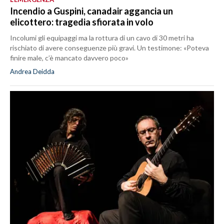
Incendio a Guspini, canadair aggancia un
elicottero: tragedia sfiorata in volo
Incolumi gli equipaggi ma la rottura di un cavo di 30 metri ha
rischiato di avere conseguenze più gravi. Un testimone: «Poteva
finire male, c’è mancato davvero poco»
Andrea Deidda