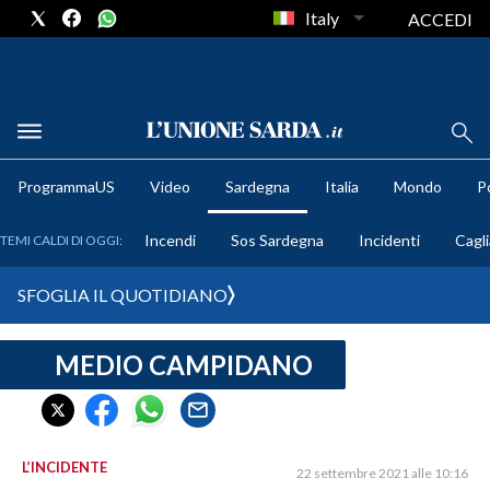
Italy
ACCEDI
METEO
ProgrammaUS
Video
Sardegna
Italia
Mondo
Po
COMUNI AL VOTO
Incendi
Sos Sardegna
Incidenti
Cagli
TEMI CALDI DI OGGI:
VIDEO
SFOGLIA IL QUOTIDIANO
FOTO
MEDIO CAMPIDANO
CRONACA SARDEGNA
CAGLIARI
PROVINCIA DI CAGLIARI
SULCIS IGLESIENTE
L’INCIDENTE
22 settembre 2021 alle 10:16