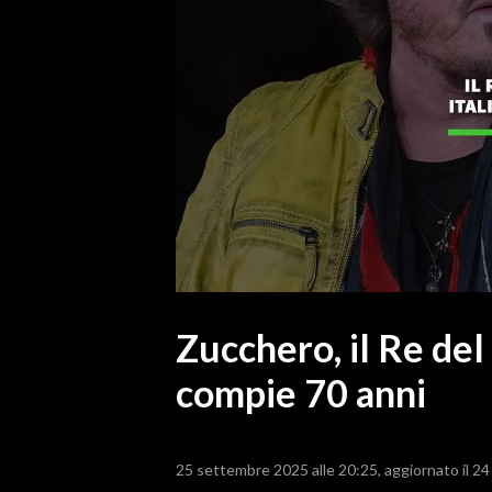
MEDIO CAMPIDANO
ORISTANO E PROVINCIA
SASSARI E PROVINCIA
GALLURA
NUORO E PROVINCIA
OGLIASTRA
AGENDA
CRONACA
ITALIA
MONDO
Zucchero, il Re del
compie 70 anni
POLITICA
ECONOMIA
25 settembre 2025 alle 20:25
aggiornato il 2
SERVIZI ALLE IMPRESE