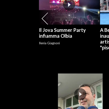
SPETTACOLI
GOSSIP
Il Jova Summer Party
A Be
SALUTE
infiamma Olbia
ina
arti
Ilenia Giagnoni
SARDEGNA TURISMO
"pis
SARDI NEL MONDO
NOTIZIE
EVENTI
#CARAUNIONE
3 MINUTI CON
INSULARITÀ