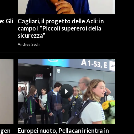
e: Gli
Cagliari, il progetto delle Acli: in
campo i “Piccoli supereroi della
sicurezza”
Andrea Sechi
ngen
Europei nuoto, Pellacani rientra in