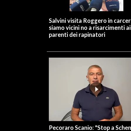
INFO AZIENDE
Salvini visita Roggero in carcer
ABBONATI
siamo vicini no a risarcimenti ai
ANNUNCI
parenti dei rapinatori
NECROLOGI
PUBBLICITÀ
SPIAGGE
STORE
Pecoraro Scanio: "Stop a Sche