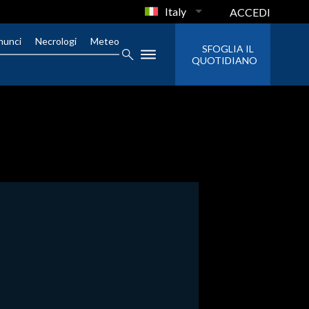
Italy
ACCEDI
nunci
Necrologi
Meteo
SFOGLIA IL
QUOTIDIANO