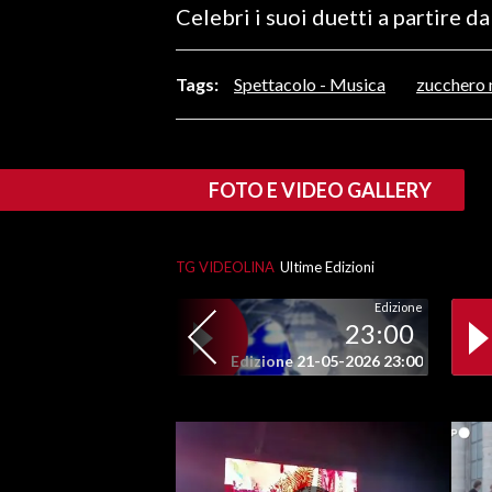
Celebri i suoi duetti a partire 
LAVORO
BANDI
Tags:
Spettacolo - Musica
zucchero 
SPORT IN SARDEGNA
SPORT
FOTO E VIDEO GALLERY
RISULTATI E CLASSIFICHE
CALCIO
TG VIDEOLINA
Ultime Edizioni
CALCIO REGIONALE
BASKET
Edizione
23:00
VOLLEY
Edizione 21-05-2026 23:00
MOTORI
TENNIS
ALTRI SPORT
CULTURA