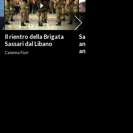
Il rientro della Brigata
Salvini: "Roggero ch
?
Sassari dal Libano
andare avanti su n
anti-risarcimenti"
Caterina Fiori