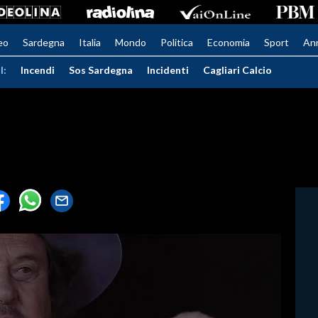
eo
Sardegna
Italia
Mondo
Politica
Economia
Sport
An
I:
Incendi
Sos Sardegna
Incidenti
Cagliari Calcio