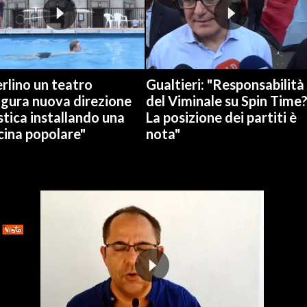
rlino un teatro
Gualtieri: "Responsabilità
ugura nuova direzione
del Viminale su Spin Time
stica installando una
La posizione dei partiti è
cina popolare"
nota"