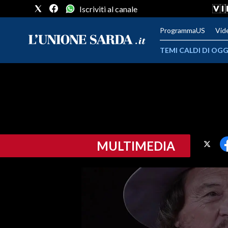
Iscriviti al canale
ProgrammaUS
Vid
TEMI CALDI DI OGG
METEO
COMUNI AL VOTO
VIDEO
MULTIMEDIA
FOTO
CRONACA SARDEGNA
CAGLIARI
PROVINCIA DI CAGLIARI
SULCIS IGLESIENTE