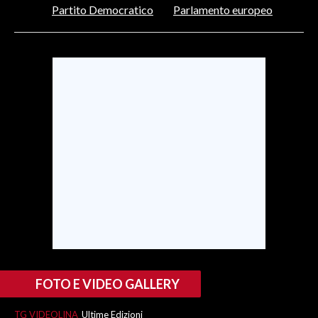
Partito Democratico
Parlamento europeo
SPETTACOLI
GOSSIP
SALUTE
SARDEGNA TURISMO
SARDI NEL MONDO
NOTIZIE
EVENTI
#CARAUNIONE
3 MINUTI CON
FOTO E VIDEO GALLERY
INSULARITÀ
TG VIDEOLINA
Ultime Edizioni