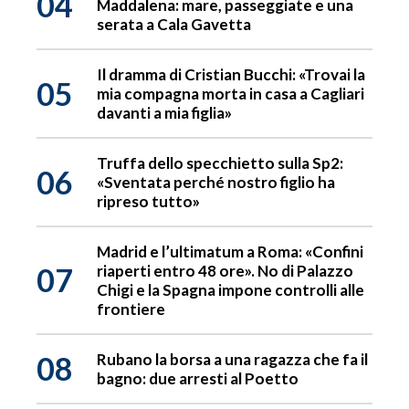
04
Maddalena: mare, passeggiate e una
serata a Cala Gavetta
Il dramma di Cristian Bucchi: «Trovai la
05
mia compagna morta in casa a Cagliari
davanti a mia figlia»
Truffa dello specchietto sulla Sp2:
06
«Sventata perché nostro figlio ha
ripreso tutto»
Madrid e l’ultimatum a Roma: «Confini
07
riaperti entro 48 ore». No di Palazzo
Chigi e la Spagna impone controlli alle
frontiere
08
Rubano la borsa a una ragazza che fa il
bagno: due arresti al Poetto