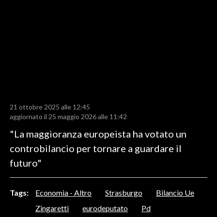
LAVORO
BANDI
SPORT IN SARDEGNA
SPORT
RISULTATI E CLASSIFICHE
CALCIO
21 ottobre 2025 alle 12:45
aggiornato il 25 maggio 2026 alle 11:42
CALCIO REGIONALE
"La maggioranza europeista ha votato un
BASKET
controbilancio per tornare a guardare il
VOLLEY
futuro"
MOTORI
TENNIS
ALTRI SPORT
Tags:
Economia - Altro
Strasburgo
Bilancio Ue
Zingaretti
eurodeputato
Pd
CULTURA