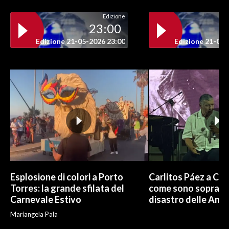
Edizione
INFO AZIENDE
23:00
ABBONATI
Edizione 21-05-2026 23:00
Edizione 21-05-
ANNUNCI
NECROLOGI
PUBBLICITÀ
SPIAGGE
STORE
Esplosione di colori a Porto
Carlitos Páez a Cagl
Torres: la grande sfilata del
come sono sopravvi
Carnevale Estivo
disastro delle And
Mariangela Pala