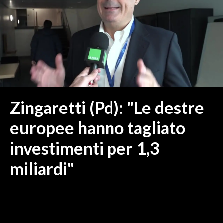
MEDIO CAMPIDANO
ORISTANO E PROVINCIA
SASSARI E PROVINCIA
GALLURA
NUORO E PROVINCIA
OGLIASTRA
AGENDA
Zingaretti (Pd): "Le destre
CRONACA
europee hanno tagliato
ITALIA
investimenti per 1,3
MONDO
miliardi"
POLITICA
ECONOMIA
SERVIZI ALLE IMPRESE