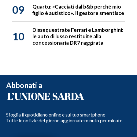
09
Quartu: «Cacciati dal b&b perché mio
figlio è autistico». Il gestore smentisce
Dissequestrate Ferrari e Lamborghini:
10
le auto di lusso restituite alla
concessionaria DR7 raggirata
Abbonati a
Sfoglia il quotidiano online e sul tuo smartphone
Tutte le notizie del giorno aggiornate minuto per minuto