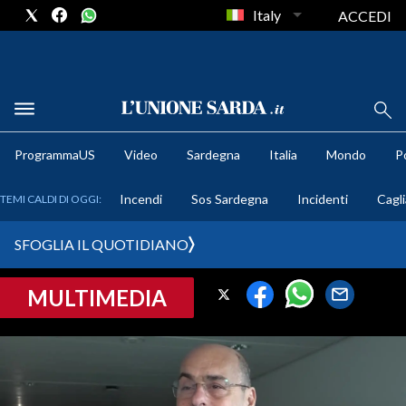
Italy
ACCEDI
METEO
ProgrammaUS
Video
Sardegna
Italia
Mondo
Po
COMUNI AL VOTO
Incendi
Sos Sardegna
Incidenti
Cagli
TEMI CALDI DI OGGI:
VIDEO
SFOGLIA IL QUOTIDIANO
FOTO
MULTIMEDIA
CRONACA SARDEGNA
CAGLIARI
PROVINCIA DI CAGLIARI
SULCIS IGLESIENTE