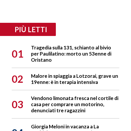
PIÙ LETTI
Tragedia sulla 131, schianto al bivio
01
per Paulilatino: morto un 53enne di
Oristano
02
Malore in spiaggia a Lotzorai, grave un
19enne: è in terapia intensiva
Vendono limonata fresca nel cortile di
03
casa per comprare un motorino,
denunciati tre ragazzini
Giorgia Meloni in vacanza a La