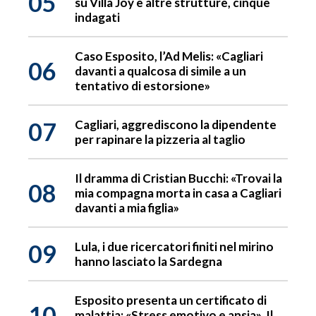
05
su Villa Joy e altre strutture, cinque
indagati
Caso Esposito, l’Ad Melis: «Cagliari
06
davanti a qualcosa di simile a un
tentativo di estorsione»
07
Cagliari, aggrediscono la dipendente
per rapinare la pizzeria al taglio
Il dramma di Cristian Bucchi: «Trovai la
08
mia compagna morta in casa a Cagliari
davanti a mia figlia»
09
Lula, i due ricercatori finiti nel mirino
hanno lasciato la Sardegna
Esposito presenta un certificato di
10
malattia: «Stress emotivo e ansia». Il