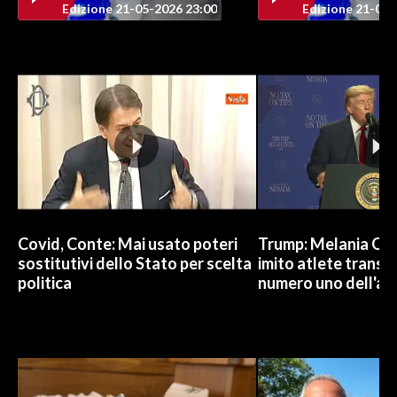
Edizione 21-05-2026 23:00
Edizione 21-05-
INFO AZIENDE
ABBONATI
ANNUNCI
NECROLOGI
PUBBLICITÀ
SPIAGGE
STORE
Covid, Conte: Mai usato poteri
Trump: Melania Od
sostitutivi dello Stato per scelta
imito atlete trans, 
politica
numero uno dell'an