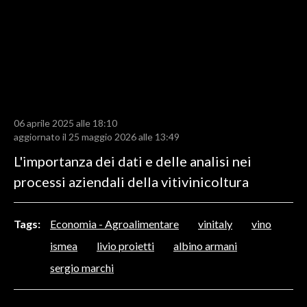
LAVORO
BANDI
SPORT IN SARDEGNA
SPORT
06 aprile 2025 alle 18:10
RISULTATI E CLASSIFICHE
aggiornato il 25 maggio 2026 alle 13:49
CALCIO
L'importanza dei dati e delle analisi nei
CALCIO REGIONALE
processi aziendali della vitivinicoltura
BASKET
VOLLEY
Tags:
Economia - Agroalimentare
vinitaly
vino
MOTORI
ismea
livio proietti
albino armani
TENNIS
sergio marchi
ALTRI SPORT
CULTURA