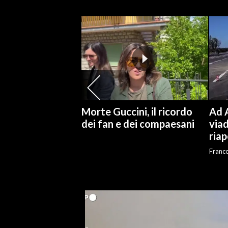
SPETTACOLI
GOSSIP
SALUTE
SARDEGNA TURISMO
Morte Guccini, il ricordo
Ad A
SARDI NEL MONDO
dei fan e dei compaesani
viad
riap
NOTIZIE
EVENTI
Franc
#CARAUNIONE
3 MINUTI CON
INSULARITÀ