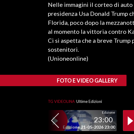
Nelle immagini il corteo di auto
LAVORO
presidenza Usa Donald Trump che
BANDI
Florida, poco dopo la mezzanott
al momento la vittoria contro Ka
SPORT IN SARDEGNA
Ci si aspetta che a breve Trump 
SPORT
sostenitori.
RISULTATI E CLASSIFICHE
(Unioneonline)
CALCIO
CALCIO REGIONALE
FOTO E VIDEO GALLERY
BASKET
VOLLEY
MOTORI
TG VIDEOLINA
Ultime Edizioni
TENNIS
Edizione
23:00
ALTRI SPORT
Edizione 21-05-2026 23:00
CULTURA