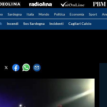
eo
Sardegna
Italia
Mondo
Politica
Economia
Sport
An
I:
Incendi
Sos Sardegna
Incidenti
Cagliari Calcio