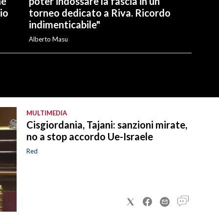
hé
poter indossare la fascia in un
io
torneo dedicato a Riva. Ricordo
indimenticabile"
Alberto Masu
MULTIMEDIA
Cisgiordania, Tajani: sanzioni mirate,
no a stop accordo Ue-Israele
Red