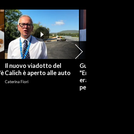
Il nuovo viadotto del
Guccini, un vicino di
'è
Calich è aperto alle auto
"Eravamo ragazzi in
era una bravissima
Caterina Fiori
persona"