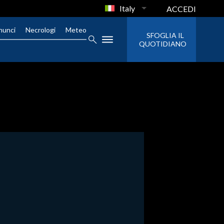
Italy
ACCEDI
nunci
Necrologi
Meteo
SFOGLIA IL
QUOTIDIANO