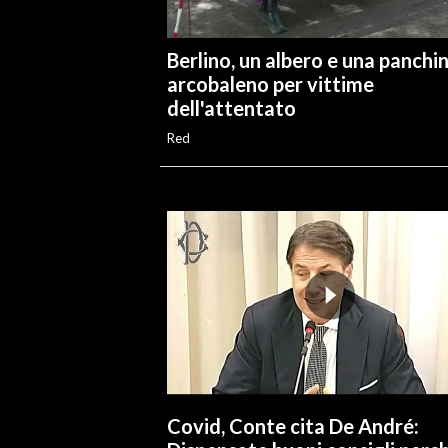
Berlino, un albero e una panchi
arcobaleno per vittime
dell'attentato
Red
Covid, Conte cita De André: