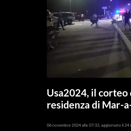
MEDIO CAMPIDANO
ORISTANO E PROVINCIA
SASSARI E PROVINCIA
GALLURA
NUORO E PROVINCIA
OGLIASTRA
AGENDA
CRONACA
ITALIA
MONDO
Usa2024, il corteo 
residenza di Mar-a
POLITICA
ECONOMIA
06 novembre 2024 alle 07:32
aggiornato il 24
SERVIZI ALLE IMPRESE