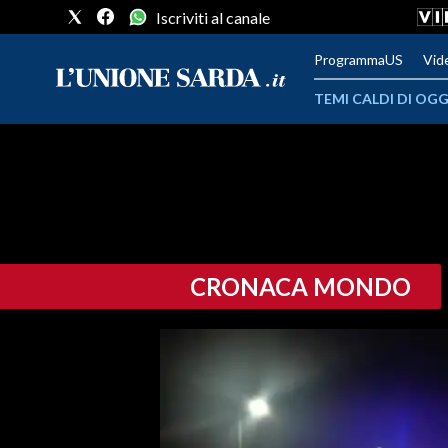
Iscriviti al canale
ProgrammaUS
Vid
TEMI CALDI DI OGG
METEO
COMUNI AL VOTO
VIDEO
CRONACA MONDO
FOTO
CRONACA SARDEGNA
CAGLIARI
PROVINCIA DI CAGLIARI
SULCIS IGLESIENTE