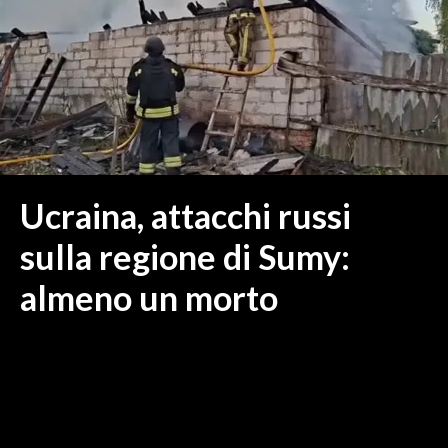
MEDIO CAMPIDANO
ORISTANO E PROVINCIA
SASSARI E PROVINCIA
GALLURA
NUORO E PROVINCIA
OGLIASTRA
AGENDA
Ucraina, attacchi russi
CRONACA
sulla regione di Sumy:
ITALIA
almeno un morto
MONDO
POLITICA
ECONOMIA
SERVIZI ALLE IMPRESE