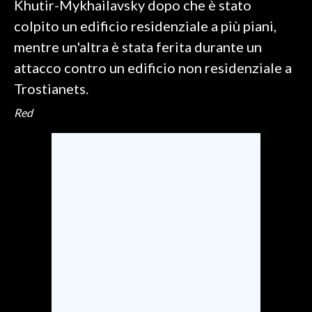
Khutir-Mykhailavsky dopo che è stato
colpito un edificio residenziale a più piani,
SPETTACOLI
mentre un'altra è stata ferita durante un
GOSSIP
attacco contro un edificio non residenziale a
Trostianets.
SALUTE
Red
SARDEGNA TURISMO
SARDI NEL MONDO
NOTIZIE
EVENTI
#CARAUNIONE
3 MINUTI CON
INSULARITÀ