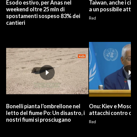
Esodo estivo, per Anas nel
Taiwan, anche i civi
weekend oltre 25 mln di
a un possibile atta
spostamenti sospeso 83% dei
Red
cantieri
Bonelli pianta l'ombrellone nel
Onu: Kiev e Mosca 
letto del fiume Po: Un disastro, i
attacchi contro civi
nostri fiumi si prosciugano
Red