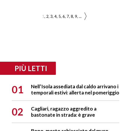
1
2
3
4
5
6
7
8
9
...
PIÙ LETTI
01
Nell’Isola assediata dal caldo arrivano i
temporali estivi: allerta nel pomeriggio
02
Cagliari, ragazzo aggredito a
bastonate in strada: è grave
Bono, morto schiacciato dal muro