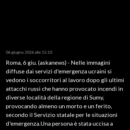
LAVORO
BANDI
SPORT IN SARDEGNA
SPORT
06 giugno 2026 alle 15:10
RISULTATI E CLASSIFICHE
Roma, 6 giu. (askanews) - Nelle immagini
CALCIO
diffuse dai servizi d'emergenza ucraini si
CALCIO REGIONALE
vedono i soccorritori al lavoro dopo gli ultimi
BASKET
attacchi russi che hanno provocato incendi in
VOLLEY
diverse località della regione di Sumy,
MOTORI
provocando almeno un morto e un ferito,
TENNIS
secondo il Servizio statale per le situazioni
ALTRI SPORT
d'emergenza.Una persona è stata uccisa a
CULTURA