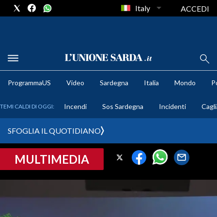
Italy
ACCEDI
METEO
ProgrammaUS
Video
Sardegna
Italia
Mondo
Po
COMUNI AL VOTO
Incendi
Sos Sardegna
Incidenti
Cagli
TEMI CALDI DI OGGI:
VIDEO
SFOGLIA IL QUOTIDIANO
FOTO
MULTIMEDIA
CRONACA SARDEGNA
CAGLIARI
PROVINCIA DI CAGLIARI
SULCIS IGLESIENTE