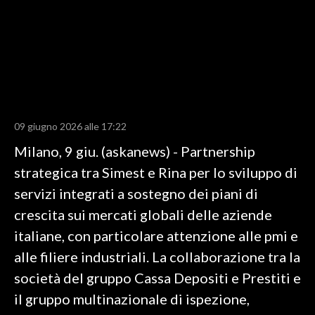
LAVORO
BANDI
SPORT IN SARDEGNA
SPORT
09 giugno 2026 alle 17:22
RISULTATI E CLASSIFICHE
Milano, 9 giu. (askanews) - Partnership
CALCIO
strategica tra Simest e Rina per lo sviluppo di
CALCIO REGIONALE
servizi integrati a sostegno dei piani di
BASKET
crescita sui mercati globali delle aziende
VOLLEY
italiane, con particolare attenzione alle pmi e
MOTORI
alle filiere industriali. La collaborazione tra la
TENNIS
società del gruppo Cassa Depositi e Prestiti e
ALTRI SPORT
il gruppo multinazionale di ispezione,
CULTURA