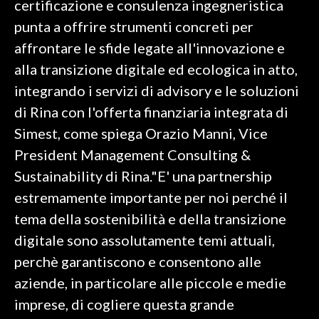
certificazione e consulenza ingegneristica
punta a offrire strumenti concreti per
SPETTACOLI
affrontare le sfide legate all'innovazione e
GOSSIP
alla transizione digitale ed ecologica in atto,
integrando i servizi di advisory e le soluzioni
SALUTE
di Rina con l'offerta finanziaria integrata di
Simest, come spiega Orazio Manni, Vice
SARDEGNA TURISMO
President Management Consulting &
SARDI NEL MONDO
Sustainability di Rina."E' una partnership
NOTIZIE
estremamente importante per noi perché il
EVENTI
tema della sostenibilità e della transizione
digitale sono assolutamente temi attuali,
#CARAUNIONE
perchè garantiscono e consentono alle
3 MINUTI CON
aziende, in particolare alle piccole e medie
imprese, di cogliere questa grande
INSULARITÀ