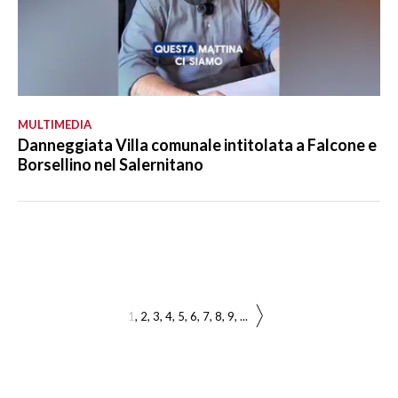
MULTIMEDIA
Danneggiata Villa comunale intitolata a Falcone e
Borsellino nel Salernitano
1
2
3
4
5
6
7
8
9
...