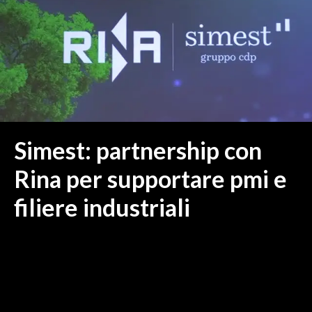
MEDIO CAMPIDANO
ORISTANO E PROVINCIA
SASSARI E PROVINCIA
GALLURA
NUORO E PROVINCIA
OGLIASTRA
AGENDA
Simest: partnership con
CRONACA
Rina per supportare pmi e
ITALIA
filiere industriali
MONDO
POLITICA
ECONOMIA
SERVIZI ALLE IMPRESE