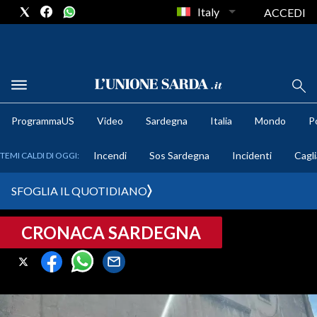
Italy
ACCEDI
METEO
ProgrammaUS
Video
Sardegna
Italia
Mondo
Po
COMUNI AL VOTO
Incendi
Sos Sardegna
Incidenti
Cagli
TEMI CALDI DI OGGI:
VIDEO
SFOGLIA IL QUOTIDIANO
FOTO
CRONACA SARDEGNA
CRONACA SARDEGNA
CAGLIARI
PROVINCIA DI CAGLIARI
SULCIS IGLESIENTE