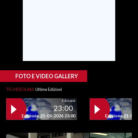
INFO AZIENDE
ABBONATI
ANNUNCI
NECROLOGI
PUBBLICITÀ
SPIAGGE
STORE
FOTO E VIDEO GALLERY
TG VIDEOLINA
Ultime Edizioni
Edizione
23:00
Edizione 21-05-2026 23:00
Edizione 21-05-