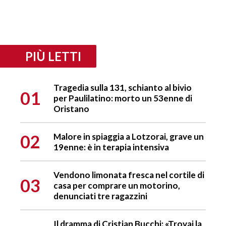
PIÙ LETTI
Tragedia sulla 131, schianto al bivio
01
per Paulilatino: morto un 53enne di
Oristano
02
Malore in spiaggia a Lotzorai, grave un
19enne: è in terapia intensiva
Vendono limonata fresca nel cortile di
03
casa per comprare un motorino,
denunciati tre ragazzini
Il dramma di Cristian Bucchi: «Trovai la