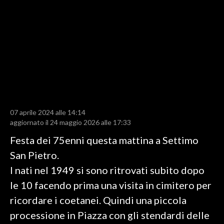
LAVORO
BANDI
SPORT IN SARDEGNA
SPORT
RISULTATI E CLASSIFICHE
CALCIO
07 aprile 2024 alle 14:14
aggiornato il 24 maggio 2026 alle 17:33
CALCIO REGIONALE
BASKET
Festa dei 75enni questa mattina a Settimo
VOLLEY
San Pietro.
MOTORI
I nati nel 1949 si sono ritrovati subito dopo
TENNIS
le 10 facendo prima una visita in cimitero per
ALTRI SPORT
ricordare i coetanei. Quindi una piccola
processione in Piazza con gli stendardi delle
CULTURA