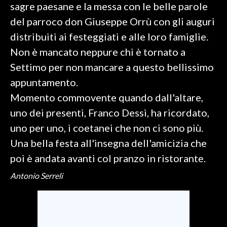
sagre paesane e la messa con le belle parole
del parroco don Giuseppe Orrù con gli auguri
SPETTACOLI
distribuiti ai festeggiati e alle loro famiglie.
GOSSIP
Non è mancato neppure chi è tornato a
Settimo per non mancare a questo bellissimo
SALUTE
appuntamento.
SARDEGNA TURISMO
Momento commovente quando dall'altare,
uno dei presenti, Franco Dessì, ha ricordato,
SARDI NEL MONDO
uno per uno, i coetanei che non ci sono più.
NOTIZIE
Una bella festa all'insegna dell'amicizia che
EVENTI
poi è andata avanti col pranzo in ristorante.
#CARAUNIONE
Antonio Serreli
3 MINUTI CON
INSULARITÀ