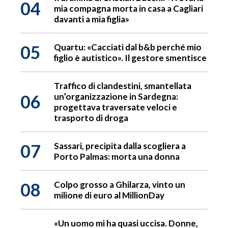
04
mia compagna morta in casa a Cagliari
davanti a mia figlia»
05
Quartu: «Cacciati dal b&b perché mio
figlio è autistico». Il gestore smentisce
Traffico di clandestini, smantellata
06
un’organizzazione in Sardegna:
progettava traversate veloci e
trasporto di droga
07
Sassari, precipita dalla scogliera a
Porto Palmas: morta una donna
08
Colpo grosso a Ghilarza, vinto un
milione di euro al MillionDay
«Un uomo mi ha quasi uccisa. Donne,