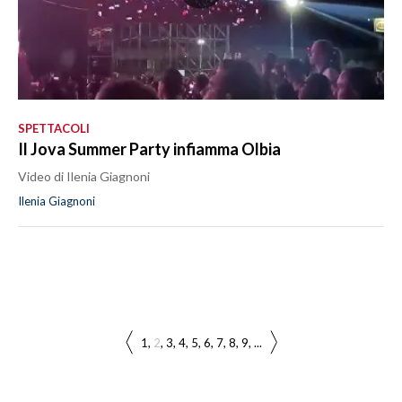
SPETTACOLI
Il Jova Summer Party infiamma Olbia
Video di Ilenia Giagnoni
Ilenia Giagnoni
1
2
3
4
5
6
7
8
9
...