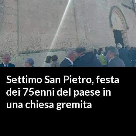
MEDIO CAMPIDANO
ORISTANO E PROVINCIA
SASSARI E PROVINCIA
GALLURA
NUORO E PROVINCIA
OGLIASTRA
AGENDA
CRONACA
Settimo San Pietro, festa
ITALIA
dei 75enni del paese in
MONDO
una chiesa gremita
POLITICA
ECONOMIA
SERVIZI ALLE IMPRESE