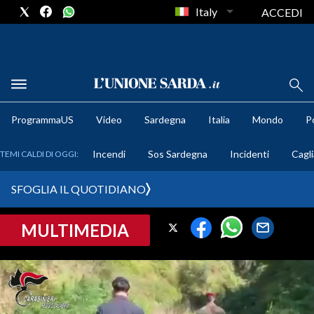
Italy
ACCEDI
METEO
ProgrammaUS
Video
Sardegna
Italia
Mondo
Po
COMUNI AL VOTO
Incendi
Sos Sardegna
Incidenti
Cagli
TEMI CALDI DI OGGI:
VIDEO
SFOGLIA IL QUOTIDIANO
FOTO
MULTIMEDIA
CRONACA SARDEGNA
CAGLIARI
PROVINCIA DI CAGLIARI
SULCIS IGLESIENTE