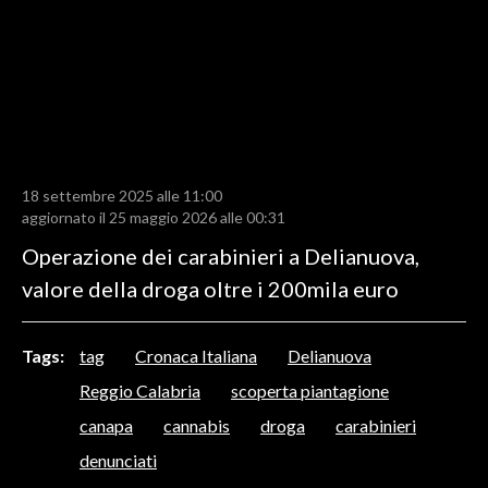
LAVORO
BANDI
SPORT IN SARDEGNA
SPORT
18 settembre 2025 alle 11:00
RISULTATI E CLASSIFICHE
aggiornato il 25 maggio 2026 alle 00:31
CALCIO
Operazione dei carabinieri a Delianuova,
CALCIO REGIONALE
valore della droga oltre i 200mila euro
BASKET
VOLLEY
Tags:
tag
Cronaca Italiana
Delianuova
MOTORI
Reggio Calabria
scoperta piantagione
TENNIS
canapa
cannabis
droga
carabinieri
ALTRI SPORT
denunciati
CULTURA