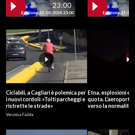
23:00
INFO AZIENDE
Edizione 21-05-2026 23:00
Edizione 21-05-
ABBONATI
ANNUNCI
NECROLOGI
PUBBLICITÀ
SPIAGGE
STORE
Ciclabili, a Cagliari è polemica per
Etna, esplosioni e c
i nuovi cordoli: «Tolti parcheggi e
quota. L'aeroporto 
ristrette le strade»
verso la normalità
Veronica Fadda