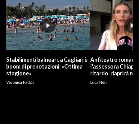
Stabilimenti balneari, a Cagliari è
Anfiteatro romano d
boom di prenotazioni: «Ottima
l'assessora Chiapp
stagione»
ritardo, riaprirà ne
Veronica Fadda
Luca Neri