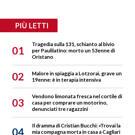
PIÙ LETTI
Tragedia sulla 131, schianto al bivio
01
per Paulilatino: morto un 53enne di
Oristano
02
Malore in spiaggia a Lotzorai, grave un
19enne: è in terapia intensiva
Vendono limonata fresca nel cortile di
03
casa per comprare un motorino,
denunciati tre ragazzini
Il dramma di Cristian Bucchi: «Trovai la
04
mia compagna morta in casa a Cagliari