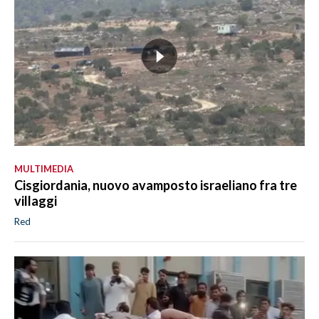
MULTIMEDIA
Cisgiordania, nuovo avamposto israeliano fra tre
villaggi
Red