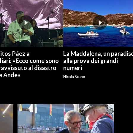
itos Páez a
La Maddalena, un paradis
liari: «Ecco come sono
alla prova dei grandi
avvissuto al disastro
numeri
le Ande»
Nicola Scano