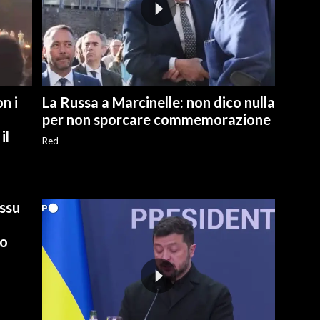
n i
La Russa a Marcinelle: non dico nulla
per non sporcare commemorazione
il
Red
ussu
io