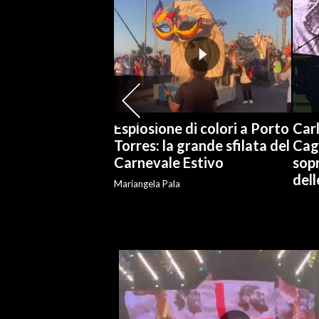
INFO AZIENDE
ABBONATI
ANNUNCI
NECROLOGI
PUBBLICITÀ
Esplosione di colori a Porto
Carl
SPIAGGE
Torres: la grande sfilata del
Cag
Carnevale Estivo
sopr
STORE
del
Mariangela Pala