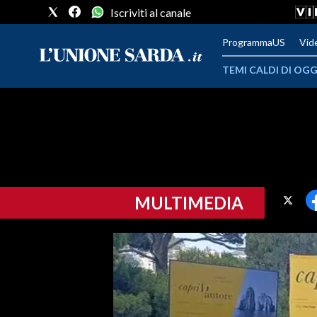
Iscriviti al canale
ProgrammaUS
Vid
TEMI CALDI DI OGG
METEO
COMUNI AL VOTO
VIDEO
MULTIMEDIA
FOTO
CRONACA SARDEGNA
CAGLIARI
PROVINCIA DI CAGLIARI
SULCIS IGLESIENTE