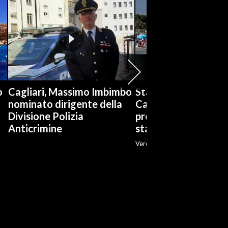
o
Cagliari, Massimo Imbimbo
Stabilimenti balneari
nominato dirigente della
Cagliari è boom di
Divisione Polizia
prenotazioni: «Ott
Anticrimine
stagione»
Veronica Fadda