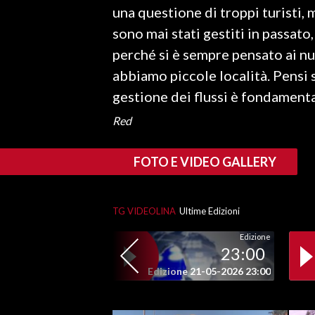
una questione di troppi turisti, 
sono mai stati gestiti in passato
SPETTACOLI
perché si è sempre pensato ai nu
GOSSIP
abbiamo piccole località. Pensi s
gestione dei flussi è fondament
SALUTE
Red
SARDEGNA TURISMO
FOTO E VIDEO GALLERY
SARDI NEL MONDO
NOTIZIE
EVENTI
TG VIDEOLINA
Ultime Edizioni
Edizione
#CARAUNIONE
23:00
Edizione 21-05-2026 23:00
3 MINUTI CON
INSULARITÀ