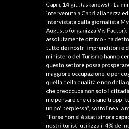
Capri, 14 giu. (askanews) - La m
LAVORO
intervenuta a Capri alla terza e
BANDI
intervistata dalla giornalista My
Augusto (organizza Vis Factor). "
SPORT IN SARDEGNA
assolutamente ottimo - ha detto 
SPORT
tutto dei nostri imprenditori e de
RISULTATI E CLASSIFICHE
ministero del Turismo hanno cerc
CALCIO
questo settore possa prosperare 
CALCIO REGIONALE
maggiore occupazione, e per cogl
BASKET
quella della qualità e non della
VOLLEY
che preoccupa non solo i cittadi
MOTORI
me pensare che ci siano troppi tu
TENNIS
un po' perplessa", sottolinea la 
ALTRI SPORT
"Forse non si è stati sinora capaci
nostri turisti utilizza il 4% del
CULTURA