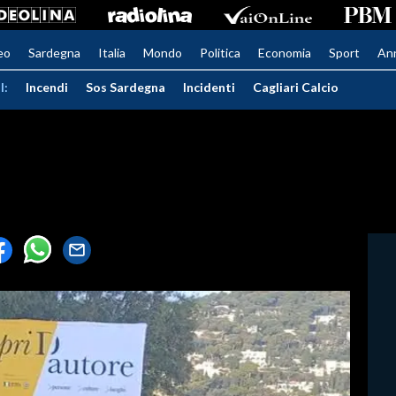
eo
Sardegna
Italia
Mondo
Politica
Economia
Sport
An
I:
Incendi
Sos Sardegna
Incidenti
Cagliari Calcio