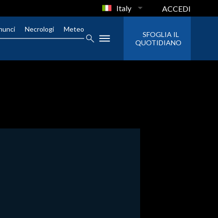
Italy
ACCEDI
nunci
Necrologi
Meteo
SFOGLIA IL
QUOTIDIANO