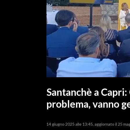
MEDIO CAMPIDANO
ORISTANO E PROVINCIA
SASSARI E PROVINCIA
GALLURA
NUORO E PROVINCIA
OGLIASTRA
AGENDA
CRONACA
ITALIA
MONDO
Santanchè a Capri:
problema, vanno gest
POLITICA
ECONOMIA
14 giugno 2025 alle 13:45
aggiornato il 25 ma
SERVIZI ALLE IMPRESE