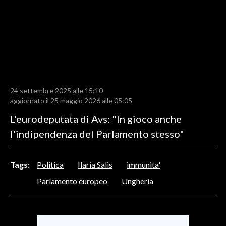
LAVORO
BANDI
SPORT IN SARDEGNA
SPORT
24 settembre 2025 alle 15:10
RISULTATI E CLASSIFICHE
aggiornato il 25 maggio 2026 alle 05:05
CALCIO
L'eurodeputata di Avs: "In gioco anche
CALCIO REGIONALE
l'indipendenza del Parlamento stesso"
BASKET
VOLLEY
Tags:
Politica
Ilaria Salis
immunita'
MOTORI
Parlamento europeo
Ungheria
TENNIS
ALTRI SPORT
CULTURA