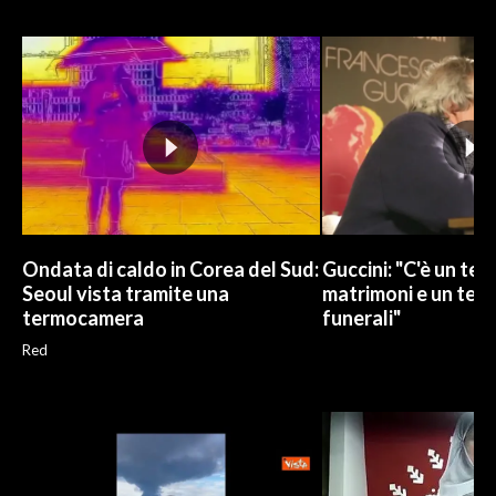
INFO AZIENDE
ABBONATI
ANNUNCI
NECROLOGI
PUBBLICITÀ
SPIAGGE
STORE
Ondata di caldo in Corea del Sud:
Guccini: "C'è un tem
Seoul vista tramite una
matrimoni e un temp
termocamera
funerali"
Red