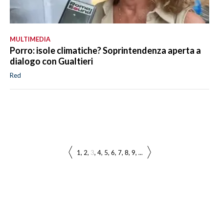
MULTIMEDIA
Porro: isole climatiche? Soprintendenza aperta a
dialogo con Gualtieri
Red
1
2
3
4
5
6
7
8
9
...