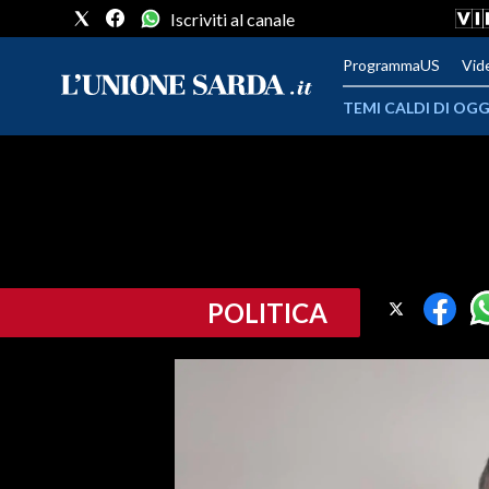
Iscriviti al canale
ProgrammaUS
Vid
TEMI CALDI DI OGG
METEO
COMUNI AL VOTO
VIDEO
POLITICA
FOTO
CRONACA SARDEGNA
CAGLIARI
PROVINCIA DI CAGLIARI
SULCIS IGLESIENTE