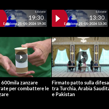
Edizione
Edizione
19:30
13:30
Edizione 21-05-2026 19:30
Edizione 21-05-2026 13:30
, 600mila zanzare
Firmato patto sulla difesa
rate per combattere le
tra Turchia, Arabia Saudit
zare
e Pakistan