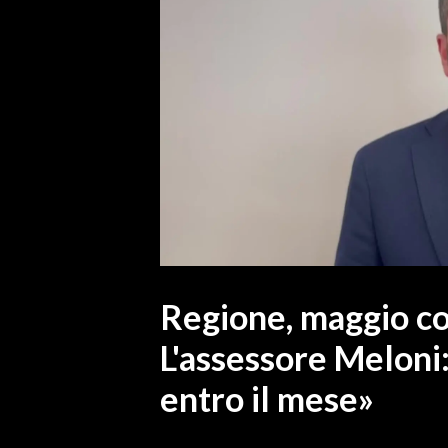
MEDIO CAMPIDANO
ORISTANO E PROVINCIA
SASSARI E PROVINCIA
GALLURA
NUORO E PROVINCIA
OGLIASTRA
AGENDA
CRONACA
ITALIA
MONDO
Regione, maggio con
L'assessore Meloni
POLITICA
entro il mese»
ECONOMIA
SERVIZI ALLE IMPRESE