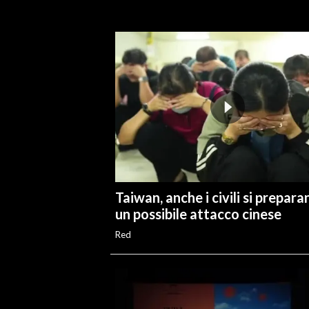
INFO AZIENDE
ABBONATI
ANNUNCI
NECROLOGI
PUBBLICITÀ
SPIAGGE
STORE
Taiwan, anche i civili si prepara
un possibile attacco cinese
Red