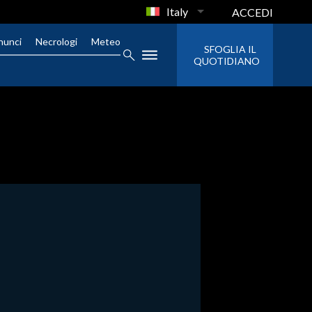
Italy
ACCEDI
nunci
Necrologi
Meteo
SFOGLIA IL
QUOTIDIANO