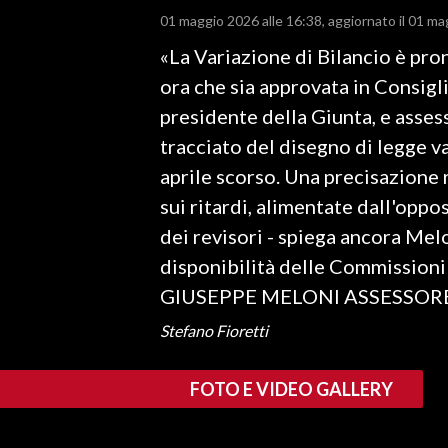
01 maggio 2026 alle 16:38
aggiornato il 01 ma
LAVORO
«La Variazione di Bilancio è pron
BANDI
ora che sia approvata in Consigl
SPORT IN SARDEGNA
presidente della Giunta, e asses
tracciato del disegno di legge v
SPORT
aprile scorso. Una precisazione
RISULTATI E CLASSIFICHE
sui ritardi, alimentate dall'oppo
CALCIO
dei revisori - spiega ancora Mel
CALCIO REGIONALE
disponibilità delle Commissioni 
BASKET
GIUSEPPE MELONI ASSESSOR
VOLLEY
Stefano Fioretti
MOTORI
TENNIS
FOTO E VIDEO GALLERY
ALTRI SPORT
CULTURA