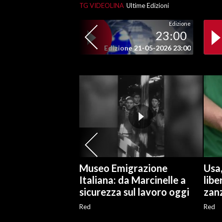
TG VIDEOLINA
Ultime Edizioni
SPETTACOLI
Edizione
23:00
GOSSIP
Edizione 21-05-2026 23:00
SALUTE
SARDEGNA TURISMO
SARDI NEL MONDO
NOTIZIE
EVENTI
Museo Emigrazione
Usa
#CARAUNIONE
Italiana: da Marcinelle a
libe
sicurezza sul lavoro oggi
zan
3 MINUTI CON
Red
Red
INSULARITÀ