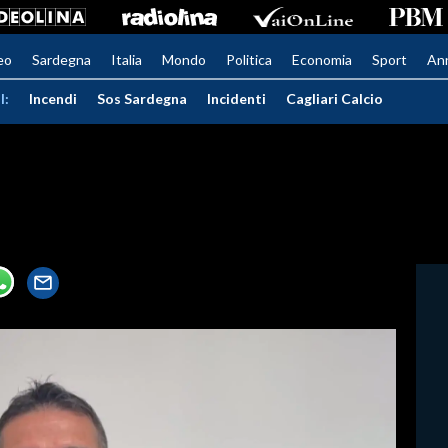
eo
Sardegna
Italia
Mondo
Politica
Economia
Sport
An
I:
Incendi
Sos Sardegna
Incidenti
Cagliari Calcio