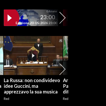
Edizione
23:00
19
Edizione 20-05-2026 23:00
Edizione 20-05-202
La Russa: non condividevo
Arabia Saudita, Turc
a
idee Guccini, ma
Pakistan firmano a
apprezzavo la sua musica
difesa "La Mecca"
Red
Red