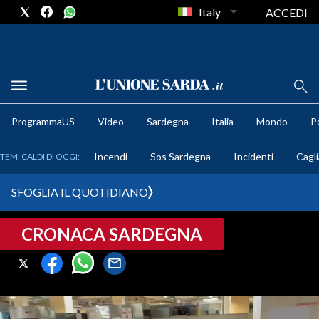
Italy
ACCEDI
METEO
ProgrammaUS
Video
Sardegna
Italia
Mondo
Po
COMUNI AL VOTO
Incendi
Sos Sardegna
Incidenti
Cagli
TEMI CALDI DI OGGI:
VIDEO
SFOGLIA IL QUOTIDIANO
FOTO
CRONACA SARDEGNA
CRONACA SARDEGNA
CAGLIARI
PROVINCIA DI CAGLIARI
SULCIS IGLESIENTE