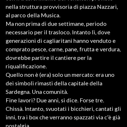
nella struttura provvisoria di piazza Nazzari,
SPETTACOLI
al parco della Musica.
Ma non prima di due settimane, periodo
GOSSIP
necessario per il trasloco. Intanto lì, dove
SALUTE
generazioni di cagliaritani hanno venduto e
comprato pesce, carne, pane, frutta e verdura,
SARDEGNA TURISMO
dovrebbe partire il cantiere per la
riqualificazione.
SARDI NEL MONDO
Quello non è (era) solo un mercato: era uno
NOTIZIE
dei simboli rimasti della capitale della
EVENTI
Sardegna. Una comunità.
#CARAUNIONE
Fine lavori? Due anni, si dice. Forse tre.
Chissà. Intanto, svuotati i bicchieri, cantati gli
3 MINUTI CON
inni, tra i box che verranno spazzati via c’è già
nostalgia.
INSULARITÀ