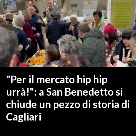
MEDIO CAMPIDANO
ORISTANO E PROVINCIA
SASSARI E PROVINCIA
GALLURA
NUORO E PROVINCIA
OGLIASTRA
AGENDA
CRONACA
"Per il mercato hip hip
ITALIA
urrà!": a San Benedetto si
MONDO
chiude un pezzo di storia di
POLITICA
Cagliari
ECONOMIA
SERVIZI ALLE IMPRESE