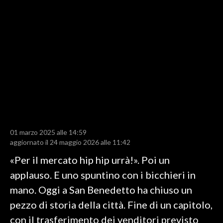
LAVORO
BANDI
SPORT IN SARDEGNA
SPORT
RISULTATI E CLASSIFICHE
CALCIO
CALCIO REGIONALE
01 marzo 2025 alle 14:59
BASKET
aggiornato il 24 maggio 2026 alle 11:42
VOLLEY
«Per il mercato hip hip urrà!». Poi un
MOTORI
applauso. E uno spuntino con i bicchieri in
TENNIS
mano. Oggi a San Benedetto ha chiuso un
ALTRI SPORT
pezzo di storia della città. Fine di un capitolo,
con il trasferimento dei venditori previsto
CULTURA