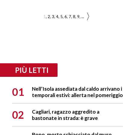
1
2
3
4
5
6
7
8
9
...
PIÙ LETTI
01
Nell’Isola assediata dal caldo arrivano i
temporali estivi: allerta nel pomeriggio
02
Cagliari, ragazzo aggredito a
bastonate in strada: è grave
Bono, morto schiacciato dal muro