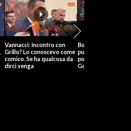
Vannacci: Incontro con
Boccia (Pd) su conti
,
Grillo? Lo conoscevo come
pubblici a Giorgetti
comico. Se ha qualcosa da
possiamo affidarci a
dirci venga
Governo a occhi chi