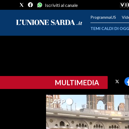
Iscriviti al canale
ProgrammaUS
Vid
TEMI CALDI DI OGG
METEO
COMUNI AL VOTO
VIDEO
MULTIMEDIA
FOTO
CRONACA SARDEGNA
CAGLIARI
PROVINCIA DI CAGLIARI
SULCIS IGLESIENTE