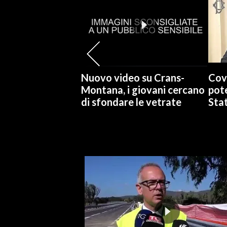
SPETTACOLI
GOSSIP
SALUTE
Nuovo video su Crans-
Cov
Montana, i giovani cercano
pote
SARDEGNA TURISMO
di sfondare le vetrate
Stat
SARDI NEL MONDO
NOTIZIE
EVENTI
#CARAUNIONE
3 MINUTI CON
INSULARITÀ