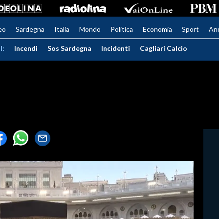
eo
Sardegna
Italia
Mondo
Politica
Economia
Sport
An
I:
Incendi
Sos Sardegna
Incidenti
Cagliari Calcio