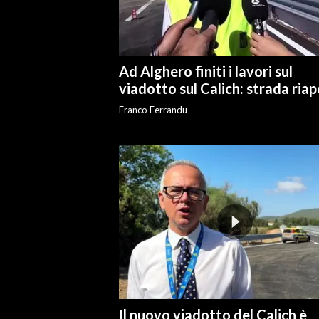
INFO AZIENDE
ABBONATI
Ad Alghero finiti i lavori sul
ANNUNCI
viadotto sul Calich: strada ria
NECROLOGI
Franco Ferrandu
PUBBLICITÀ
SPIAGGE
STORE
Il nuovo viadotto del Calich è