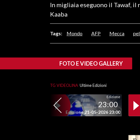
In migliaia eseguono il Tawaf, il 
LAVORO
Kaaba
BANDI
Tags:
Mondo
AFP
Mecca
pel
SPORT IN SARDEGNA
SPORT
RISULTATI E CLASSIFICHE
FOTO E VIDEO GALLERY
CALCIO
CALCIO REGIONALE
TG VIDEOLINA
Ultime Edizioni
BASKET
VOLLEY
Edizione
23:00
MOTORI
Edizione 21-05-2026 23:00
TENNIS
ALTRI SPORT
CULTURA