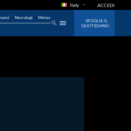
Italy
ACCEDI
nunci
Necrologi
Meteo
SFOGLIA IL
QUOTIDIANO