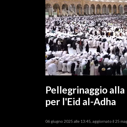
MEDIO CAMPIDANO
ORISTANO E PROVINCIA
SASSARI E PROVINCIA
GALLURA
NUORO E PROVINCIA
OGLIASTRA
AGENDA
CRONACA
ITALIA
MONDO
Pellegrinaggio alla
per l'Eid al-Adha
POLITICA
ECONOMIA
06 giugno 2025 alle 13:45
aggiornato il 25 ma
SERVIZI ALLE IMPRESE