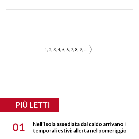
1
2
3
4
5
6
7
8
9
...
PIÙ LETTI
01
Nell’Isola assediata dal caldo arrivano i
temporali estivi: allerta nel pomeriggio