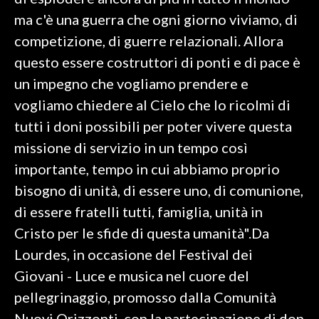
ma c'è una guerra che ogni giorno viviamo, di
SPETTACOLI
competizione, di guerre relazionali. Allora
questo essere costruttori di ponti e di pace è
GOSSIP
un impegno che vogliamo prendere e
SALUTE
vogliamo chiedere al Cielo che lo ricolmi di
tutti i doni possibili per poter vivere questa
SARDEGNA TURISMO
missione di servizio in un tempo così
importante, tempo in cui abbiamo proprio
SARDI NEL MONDO
bisogno di unità, di essere uno, di comunione,
NOTIZIE
di essere fratelli tutti, famiglia, unità in
EVENTI
Cristo per le sfide di questa umanità".Da
#CARAUNIONE
Lourdes, in occasione del Festival dei
Giovani - Luce e musica nel cuore del
3 MINUTI CON
pellegrinaggio, promosso dalla Comunità
INSULARITÀ
Nuovi Orizzonti, con la partecipazione di don