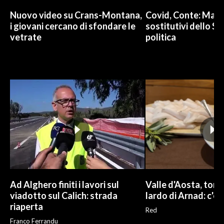
Nuovo video su Crans-Montana,
Covid, Conte: Mai u
i giovani cercano di sfondare le
sostitutivi dello St
vetrate
politica
Ad Alghero finiti i lavori sul
Valle d'Aosta, torna
viadotto sul Calich: strada
lardo di Arnad: c'è 
riaperta
Red
Franco Ferrandu