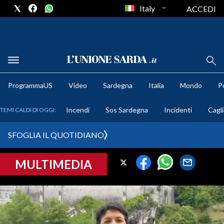
Italy
ACCEDI
METEO
ProgrammaUS
Video
Sardegna
Italia
Mondo
Po
COMUNI AL VOTO
Incendi
Sos Sardegna
Incidenti
Cagli
TEMI CALDI DI OGGI:
VIDEO
SFOGLIA IL QUOTIDIANO
FOTO
MULTIMEDIA
CRONACA SARDEGNA
CAGLIARI
PROVINCIA DI CAGLIARI
SULCIS IGLESIENTE