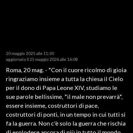
LAVORO
BANDI
SPORT IN SARDEGNA
SPORT
20 maggio 2025 alle 11:30
RISULTATI E CLASSIFICHE
aggiornato il 25 maggio 2026 alle 16:08
CALCIO
Roma, 20 mag. - "Con il cuore ricolmo di gioia
CALCIO REGIONALE
ringraziamo insieme a tutta la chiesa il Cielo
BASKET
per il dono di Papa Leone XIV, studiamo le
VOLLEY
sue parole bellissime, "il male non prevarrà",
MOTORI
essere insieme, costruttori di pace,
TENNIS
costruttori di ponti, in un tempo in cui tutti si
ALTRI SPORT
fa la guerra. Non c'è solo la guerra che rischia
di esplodere ancora di più in tutto il mondo
CULTURA