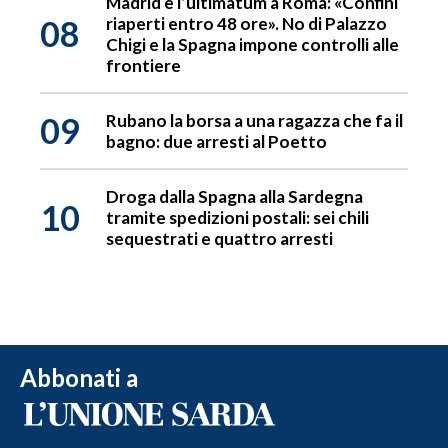
Madrid e l’ultimatum a Roma: «Confini
08
riaperti entro 48 ore». No di Palazzo
Chigi e la Spagna impone controlli alle
frontiere
09
Rubano la borsa a una ragazza che fa il
bagno: due arresti al Poetto
Droga dalla Spagna alla Sardegna
10
tramite spedizioni postali: sei chili
sequestrati e quattro arresti
Abbonati a