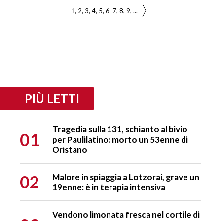
1
2
3
4
5
6
7
8
9
...
PIÙ LETTI
Tragedia sulla 131, schianto al bivio
01
per Paulilatino: morto un 53enne di
Oristano
02
Malore in spiaggia a Lotzorai, grave un
19enne: è in terapia intensiva
Vendono limonata fresca nel cortile di