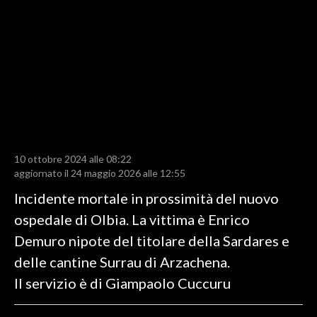
LAVORO
BANDI
SPORT IN SARDEGNA
SPORT
RISULTATI E CLASSIFICHE
CALCIO
10 ottobre 2024 alle 08:22
aggiornato il 24 maggio 2026 alle 12:55
CALCIO REGIONALE
BASKET
Incidente mortale in prossimità del nuovo
VOLLEY
ospedale di Olbia. La vittima è Enrico
MOTORI
Demuro nipote del titolare della Sardares e
TENNIS
delle cantine Surrau di Arzachena.
ALTRI SPORT
Il servizio è di Giampaolo Cuccuru
CULTURA