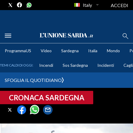
Italy
ACCEDI
METEO
ProgrammaUS
Video
Sardegna
Italia
Mondo
Po
COMUNI AL VOTO
Incendi
Sos Sardegna
Incidenti
Cagli
TEMI CALDI DI OGGI:
VIDEO
SFOGLIA IL QUOTIDIANO
FOTO
CRONACA SARDEGNA
CRONACA SARDEGNA
CAGLIARI
PROVINCIA DI CAGLIARI
SULCIS IGLESIENTE