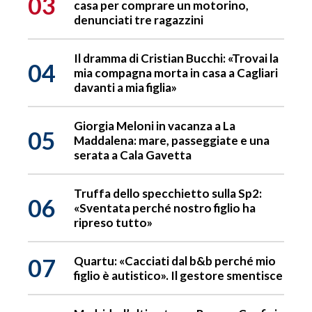
03
casa per comprare un motorino,
denunciati tre ragazzini
Il dramma di Cristian Bucchi: «Trovai la
04
mia compagna morta in casa a Cagliari
davanti a mia figlia»
Giorgia Meloni in vacanza a La
05
Maddalena: mare, passeggiate e una
serata a Cala Gavetta
Truffa dello specchietto sulla Sp2:
06
«Sventata perché nostro figlio ha
ripreso tutto»
07
Quartu: «Cacciati dal b&b perché mio
figlio è autistico». Il gestore smentisce