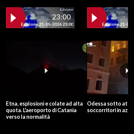
Edizione
INFO AZIENDE
23:00
ABBONATI
Edizione 21-05-2026 23:00
Edizione 21-05-
ANNUNCI
NECROLOGI
PUBBLICITÀ
SPIAGGE
STORE
Etna, esplosioni e colate ad alta
Odessa sotto attac
quota. L'aeroporto di Catania
soccorritori in azio
verso la normalità