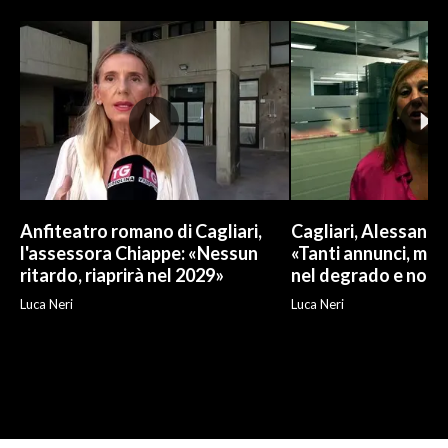
Anfiteatro romano di Cagliari,
Cagliari, Alessand
l'assessora Chiappe: «Nessun
«Tanti annunci, ma l
ritardo, riaprirà nel 2029»
nel degrado e non r
Luca Neri
Luca Neri