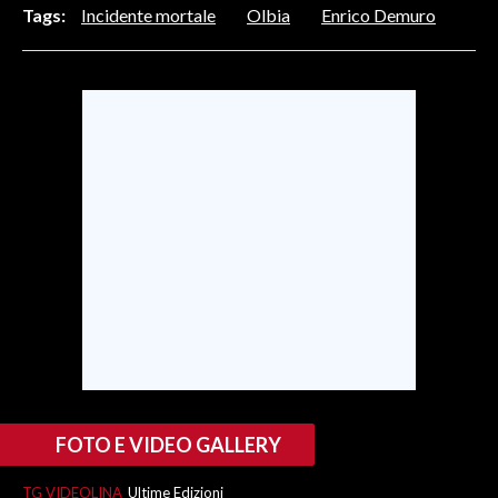
Tags:
Incidente mortale
Olbia
Enrico Demuro
SPETTACOLI
GOSSIP
SALUTE
SARDEGNA TURISMO
SARDI NEL MONDO
NOTIZIE
EVENTI
#CARAUNIONE
3 MINUTI CON
FOTO E VIDEO GALLERY
INSULARITÀ
TG VIDEOLINA
Ultime Edizioni