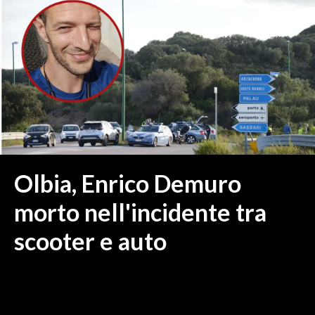
MEDIO CAMPIDANO
ORISTANO E PROVINCIA
SASSARI E PROVINCIA
GALLURA
NUORO E PROVINCIA
OGLIASTRA
AGENDA
CRONACA
Olbia, Enrico Demuro
ITALIA
morto nell'incidente tra
MONDO
scooter e auto
POLITICA
ECONOMIA
SERVIZI ALLE IMPRESE