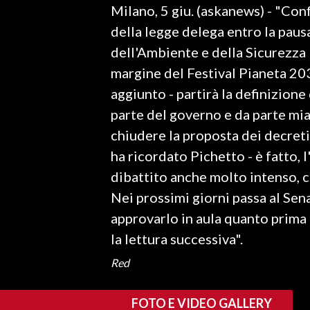
Milano, 5 giu. (askanews) - "Con
LAVORO
della legge delega entro la pausa
BANDI
dell'Ambiente e della Sicurezza 
margine del Festival Pianeta 20
SPORT IN SARDEGNA
aggiunto - partirà la definizione
SPORT
parte del governo e da parte mia
RISULTATI E CLASSIFICHE
chiudere la proposta dei decreti 
CALCIO
ha ricordato Pichetto - è fatto,
CALCIO REGIONALE
dibattito anche molto intenso, c
BASKET
Nei prossimi giorni passa al Se
VOLLEY
approvarlo in aula quanto prima 
MOTORI
la lettura successiva".
TENNIS
Red
ALTRI SPORT
FOTO E VIDEO GALLERY
CULTURA