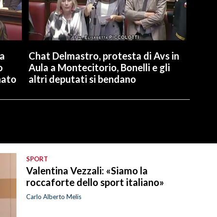
la
Chat Delmastro, protesta di Avs in
o
Aula a Montecitorio, Bonelli e gli
nato
altri deputati si bendano
SPORT
Valentina Vezzali: «Siamo la
roccaforte dello sport italiano»
Carlo Alberto Melis