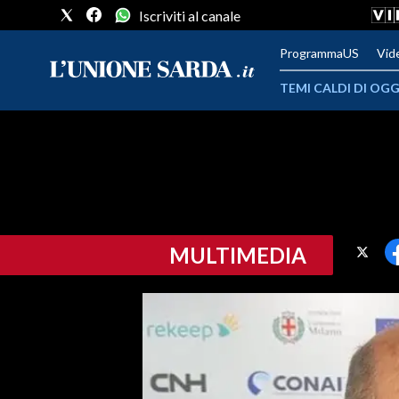
Iscriviti al canale
ProgrammaUS
Vid
TEMI CALDI DI OGG
METEO
COMUNI AL VOTO
VIDEO
MULTIMEDIA
FOTO
CRONACA SARDEGNA
CAGLIARI
PROVINCIA DI CAGLIARI
SULCIS IGLESIENTE