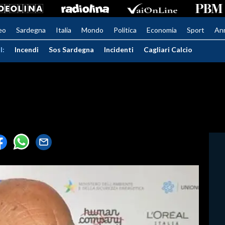
eo
Sardegna
Italia
Mondo
Politica
Economia
Sport
An
I:
Incendi
Sos Sardegna
Incidenti
Cagliari Calcio