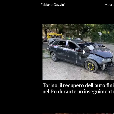
Fabiano Gaggini
Maur
INFO AZIENDE
ABBONATI
ANNUNCI
NECROLOGI
PUBBLICITÀ
SPIAGGE
STORE
Torino, il recupero dell'auto fin
nel Po durante un inseguiment