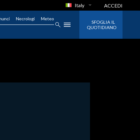
Italy
ACCEDI
nunci
Necrologi
Meteo
SFOGLIA IL
QUOTIDIANO