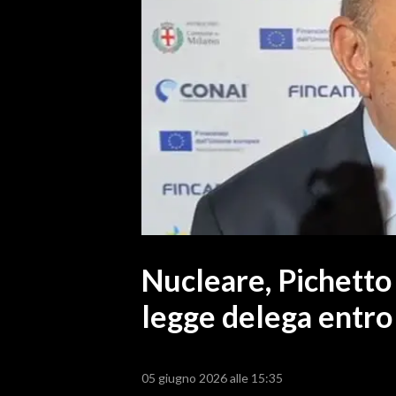
MEDIO CAMPIDANO
ORISTANO E PROVINCIA
SASSARI E PROVINCIA
GALLURA
NUORO E PROVINCIA
OGLIASTRA
AGENDA
CRONACA
ITALIA
MONDO
Nucleare, Pichetto
legge delega entro 
POLITICA
ECONOMIA
05 giugno 2026 alle 15:35
SERVIZI ALLE IMPRESE