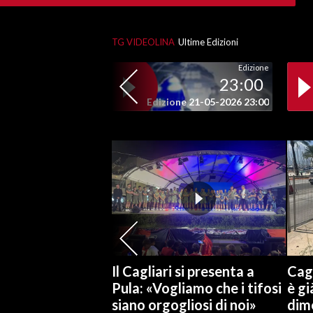
SPETTACOLI
TG VIDEOLINA
Ultime Edizioni
GOSSIP
Edizione
23:00
SALUTE
Edizione 21-05-2026 23:00
SARDEGNA TURISMO
SARDI NEL MONDO
NOTIZIE
EVENTI
#CARAUNIONE
Il Cagliari si presenta a
Cagl
3 MINUTI CON
Pula: «Vogliamo che i tifosi
è gi
siano orgogliosi di noi»
dime
INSULARITÀ