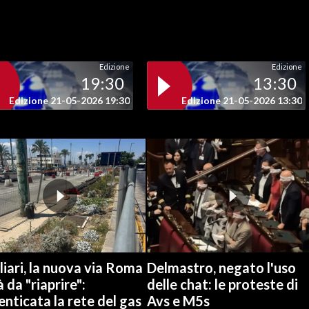
Edizione
Edizione
19:30
13:30
Edizione 21-05-2026 19:30
Edizione 21-05-2026 13:30
iari, la nuova via Roma
Delmastro, negato l'uso
à da "riaprire":
delle chat: le proteste di
nticata la rete del gas
Avs e M5s