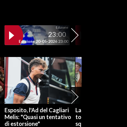
Edizione
23:00
19
Edizione 20-05-2026 23:00
Edizione 20-05-202
Esposito, l'Ad del Cagliari
La serie tv "Ted Las
Melis: "Quasi un tentativo
torna con una nuov
di estorsione"
squadra di calcio