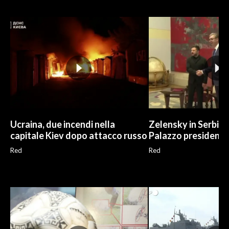
INFO AZIENDE
ABBONATI
ANNUNCI
NECROLOGI
PUBBLICITÀ
SPIAGGE
STORE
Ucraina, due incendi nella
Zelensky in Serbia,
capitale Kiev dopo attacco russo
Palazzo presidenzia
Red
Red