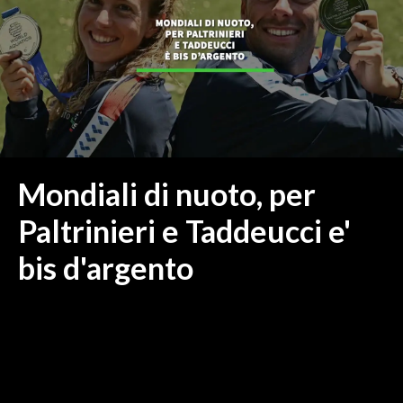
MEDIO CAMPIDANO
ORISTANO E PROVINCIA
SASSARI E PROVINCIA
GALLURA
NUORO E PROVINCIA
OGLIASTRA
AGENDA
Mondiali di nuoto, per
CRONACA
Paltrinieri e Taddeucci e'
ITALIA
bis d'argento
MONDO
POLITICA
ECONOMIA
SERVIZI ALLE IMPRESE