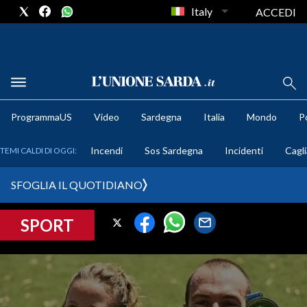
Italy
ACCEDI
METEO
ProgrammaUS
Video
Sardegna
Italia
Mondo
Po
COMUNI AL VOTO
Incendi
Sos Sardegna
Incidenti
Cagli
TEMI CALDI DI OGGI:
VIDEO
SFOGLIA IL QUOTIDIANO
FOTO
SPORT
CRONACA SARDEGNA
CAGLIARI
PROVINCIA DI CAGLIARI
SULCIS IGLESIENTE