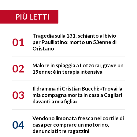
PIÙ LETTI
Tragedia sulla 131, schianto al bivio
01
per Paulilatino: morto un 53enne di
Oristano
02
Malore in spiaggia a Lotzorai, grave un
19enne: è in terapia intensiva
Il dramma di Cristian Bucchi: «Trovai la
03
mia compagna morta in casa a Cagliari
davanti a mia figlia»
Vendono limonata fresca nel cortile di
04
casa per comprare un motorino,
denunciati tre ragazzini