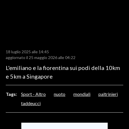
LAVORO
BANDI
SPORT IN SARDEGNA
SPORT
18 luglio 2025 alle 14:45
RISULTATI E CLASSIFICHE
aggiornato il 25 maggio 2026 alle 04:22
CALCIO
L'emiliano e la fiorentina sui podi della 10km
CALCIO REGIONALE
e 5km a Singapore
BASKET
VOLLEY
Tags:
Sport - Altro
nuoto
mondiali
paltrinieri
MOTORI
taddeucci
TENNIS
ALTRI SPORT
CULTURA