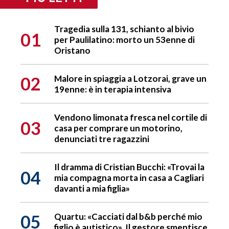
Tragedia sulla 131, schianto al bivio
01
per Paulilatino: morto un 53enne di
Oristano
02
Malore in spiaggia a Lotzorai, grave un
19enne: è in terapia intensiva
Vendono limonata fresca nel cortile di
03
casa per comprare un motorino,
denunciati tre ragazzini
Il dramma di Cristian Bucchi: «Trovai la
04
mia compagna morta in casa a Cagliari
davanti a mia figlia»
05
Quartu: «Cacciati dal b&b perché mio
figlio è autistico». Il gestore smentisce