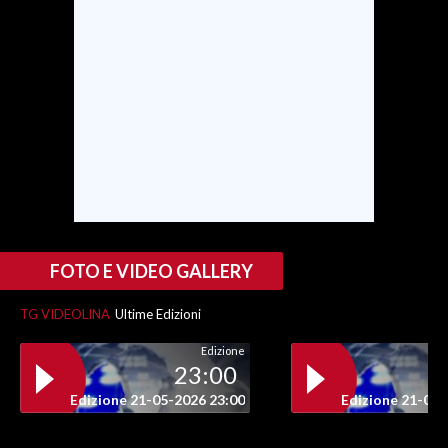
SPETTACOLI
GOSSIP
SALUTE
SARDEGNA TURISMO
SARDI NEL MONDO
NOTIZIE
FOTO E VIDEO GALLERY
EVENTI
TG VIDEOLINA
Ultime Edizioni
#CARAUNIONE
Edizione
23:00
3 MINUTI CON
Edizione 21-05-2026 23:00
Edizione 21-05-
INSULARITÀ