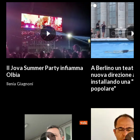
INFO AZIENDE
ABBONATI
ANNUNCI
NECROLOGI
PUBBLICITÀ
SPIAGGE
Il Jova Summer Party infiamma
A Berlino un teatro
STORE
Olbia
nuova direzione art
installando una "pi
Ilenia Giagnoni
popolare"