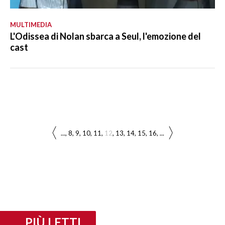
MULTIMEDIA
L'Odissea di Nolan sbarca a Seul, l'emozione del
cast
...
8
9
10
11
12
13
14
15
16
...
PIÙ LETTI