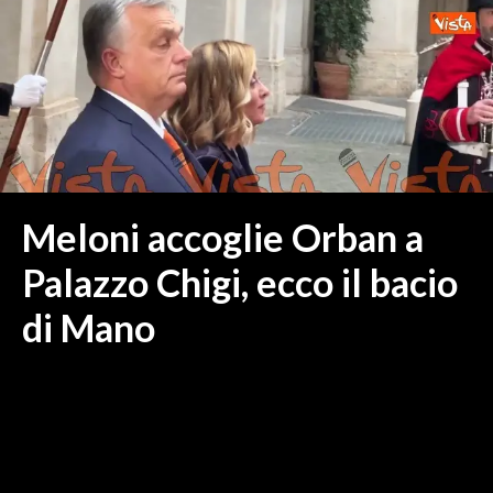
MEDIO CAMPIDANO
ORISTANO E PROVINCIA
SASSARI E PROVINCIA
GALLURA
NUORO E PROVINCIA
OGLIASTRA
AGENDA
Meloni accoglie Orban a
CRONACA
Palazzo Chigi, ecco il bacio
ITALIA
di Mano
MONDO
POLITICA
ECONOMIA
SERVIZI ALLE IMPRESE