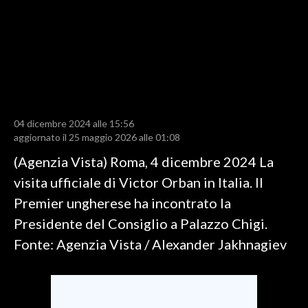
LAVORO
BANDI
SPORT IN SARDEGNA
SPORT
04 dicembre 2024 alle 15:56
RISULTATI E CLASSIFICHE
aggiornato il 25 maggio 2026 alle 01:08
CALCIO
(Agenzia Vista) Roma, 4 dicembre 2024 La
CALCIO REGIONALE
visita ufficiale di Victor Orban in Italia. Il
BASKET
Premier ungherese ha incontrato la
VOLLEY
Presidente del Consiglio a Palazzo Chigi.
MOTORI
Fonte: Agenzia Vista / Alexander Jakhnagiev
TENNIS
ALTRI SPORT
CULTURA