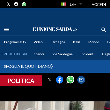
Italy
ACCEDI
METEO
ProgrammaUS
Video
Sardegna
Italia
Mondo
Po
COMUNI AL VOTO
Incendi
Sos Sardegna
Incidenti
Cagli
TEMI CALDI DI OGGI:
VIDEO
SFOGLIA IL QUOTIDIANO
FOTO
POLITICA
CRONACA SARDEGNA
CAGLIARI
PROVINCIA DI CAGLIARI
SULCIS IGLESIENTE