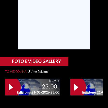
INFO AZIENDE
ABBONATI
ANNUNCI
NECROLOGI
PUBBLICITÀ
SPIAGGE
STORE
FOTO E VIDEO GALLERY
TG VIDEOLINA
Ultime Edizioni
Edizione
23:00
Edizione 21-05-2026 23:00
Edizione 21-05-