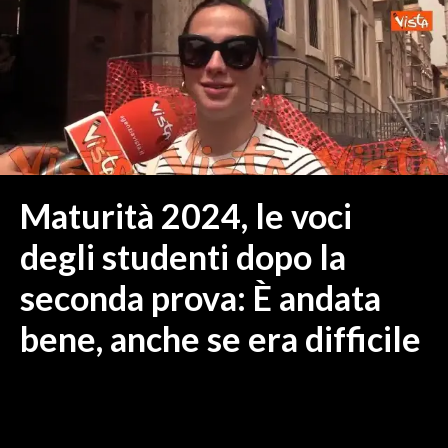
MEDIO CAMPIDANO
ORISTANO E PROVINCIA
SASSARI E PROVINCIA
GALLURA
NUORO E PROVINCIA
OGLIASTRA
AGENDA
Maturità 2024, le voci
CRONACA
degli studenti dopo la
ITALIA
seconda prova: È andata
MONDO
bene, anche se era difficile
POLITICA
ECONOMIA
SERVIZI ALLE IMPRESE