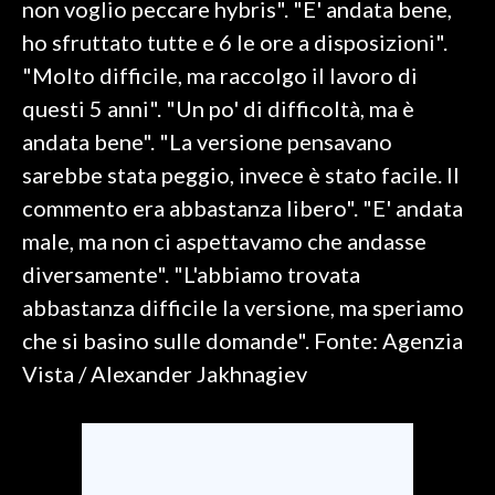
non voglio peccare hybris". "E' andata bene,
ho sfruttato tutte e 6 le ore a disposizioni".
SPETTACOLI
"Molto difficile, ma raccolgo il lavoro di
GOSSIP
questi 5 anni". "Un po' di difficoltà, ma è
andata bene". "La versione pensavano
SALUTE
sarebbe stata peggio, invece è stato facile. Il
commento era abbastanza libero". "E' andata
SARDEGNA TURISMO
male, ma non ci aspettavamo che andasse
SARDI NEL MONDO
diversamente". "L'abbiamo trovata
NOTIZIE
abbastanza difficile la versione, ma speriamo
EVENTI
che si basino sulle domande". Fonte: Agenzia
Vista / Alexander Jakhnagiev
#CARAUNIONE
3 MINUTI CON
INSULARITÀ