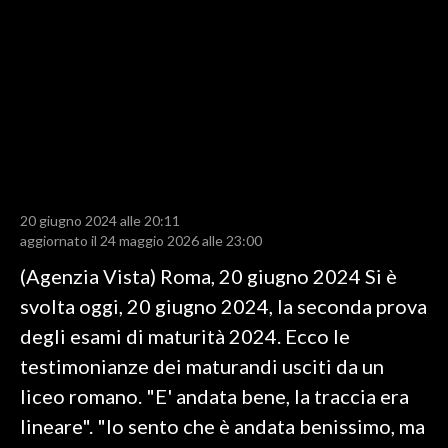
LAVORO
BANDI
SPORT IN SARDEGNA
SPORT
RISULTATI E CLASSIFICHE
CALCIO
20 giugno 2024 alle 20:11
aggiornato il 24 maggio 2026 alle 23:00
CALCIO REGIONALE
(Agenzia Vista) Roma, 20 giugno 2024 Si è
BASKET
svolta oggi, 20 giugno 2024, la seconda prova
VOLLEY
degli esami di maturità 2024. Ecco le
MOTORI
testimonianze dei maturandi usciti da un
TENNIS
liceo romano. "E' andata bene, la traccia era
ALTRI SPORT
lineare". "Io sento che è andata benissimo, ma
CULTURA