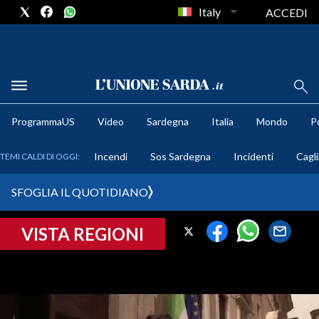
Italy
ACCEDI
METEO
ProgrammaUS
Video
Sardegna
Italia
Mondo
Po
COMUNI AL VOTO
Incendi
Sos Sardegna
Incidenti
Cagli
TEMI CALDI DI OGGI:
VIDEO
SFOGLIA IL QUOTIDIANO
FOTO
VISTA REGIONI
CRONACA SARDEGNA
CAGLIARI
PROVINCIA DI CAGLIARI
SULCIS IGLESIENTE