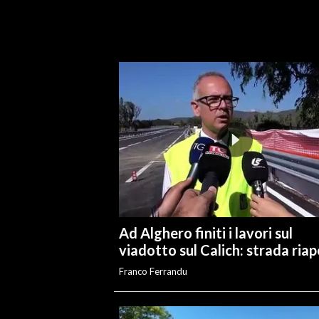
INFO AZIENDE
ABBONATI
ANNUNCI
NECROLOGI
PUBBLICITÀ
SPIAGGE
STORE
Ad Alghero finiti i lavori sul
viadotto sul Calich: strada ria
Franco Ferrandu