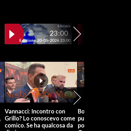
Edizione
23:00
19
Edizione 20-05-2026 23:00
Edizione 20-05-202
Vannacci: Incontro con
Boccia (Pd) su conti
,
Grillo? Lo conoscevo come
pubblici a Giorgetti
comico. Se ha qualcosa da
possiamo affidarci a