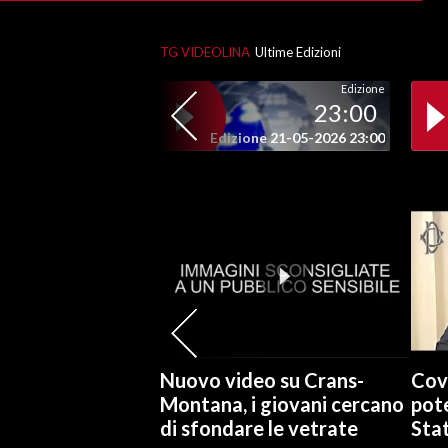
SPETTACOLI
TG VIDEOLINA
Ultime Edizioni
Edizione
GOSSIP
23:00
Edizione 21-05-2026 23:00
SALUTE
SARDEGNA TURISMO
SARDI NEL MONDO
NOTIZIE
EVENTI
#CARAUNIONE
Nuovo video su Crans-
Cov
3 MINUTI CON
Montana, i giovani cercano
pote
di sfondare le vetrate
Stat
INSULARITÀ