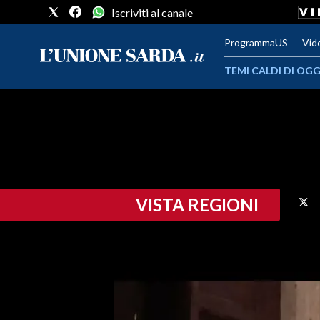
Iscriviti al canale
ProgrammaUS
Vid
TEMI CALDI DI OGG
METEO
COMUNI AL VOTO
VIDEO
VISTA REGIONI
FOTO
CRONACA SARDEGNA
CAGLIARI
PROVINCIA DI CAGLIARI
SULCIS IGLESIENTE