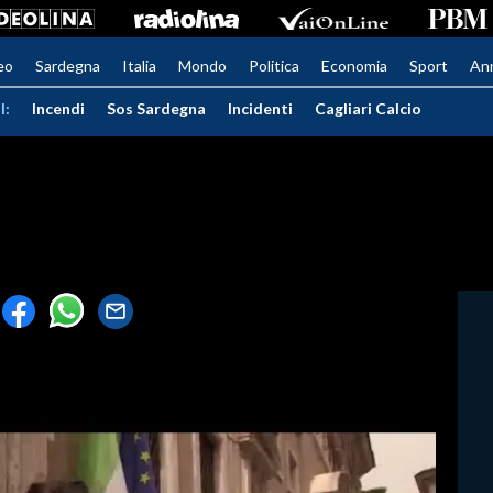
eo
Sardegna
Italia
Mondo
Politica
Economia
Sport
An
I:
Incendi
Sos Sardegna
Incidenti
Cagliari Calcio