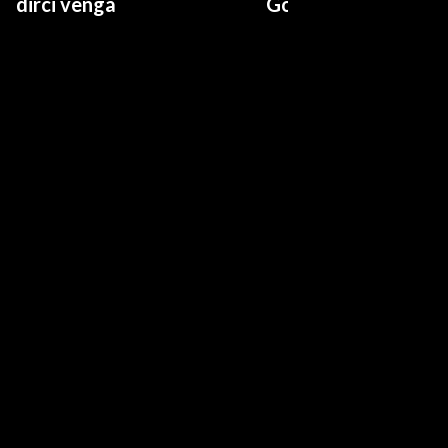
dirci venga
Governo a occhi chi