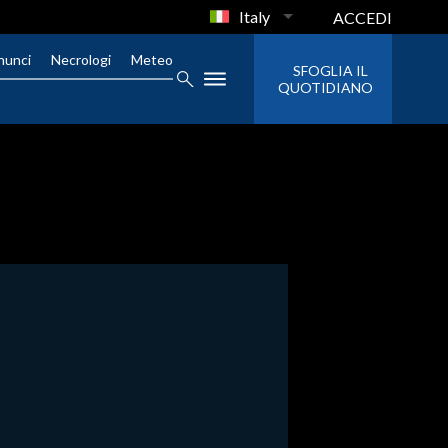
Italy
ACCEDI
nunci
Necrologi
Meteo
SFOGLIA IL
QUOTIDIANO