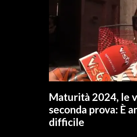
MEDIO CAMPIDANO
ORISTANO E PROVINCIA
SASSARI E PROVINCIA
GALLURA
NUORO E PROVINCIA
OGLIASTRA
AGENDA
CRONACA
ITALIA
MONDO
Maturità 2024, le v
seconda prova: È a
POLITICA
difficile
ECONOMIA
SERVIZI ALLE IMPRESE