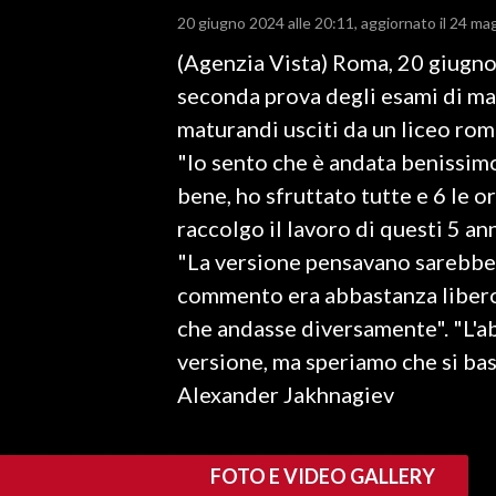
20 giugno 2024 alle 20:11
aggiornato il 24 ma
LAVORO
(Agenzia Vista) Roma, 20 giugno 
BANDI
seconda prova degli esami di ma
SPORT IN SARDEGNA
maturandi usciti da un liceo roma
"Io sento che è andata benissimo
SPORT
bene, ho sfruttato tutte e 6 le or
RISULTATI E CLASSIFICHE
raccolgo il lavoro di questi 5 ann
CALCIO
"La versione pensavano sarebbe s
CALCIO REGIONALE
commento era abbastanza libero"
BASKET
che andasse diversamente". "L'ab
VOLLEY
versione, ma speriamo che si bas
MOTORI
Alexander Jakhnagiev
TENNIS
ALTRI SPORT
FOTO E VIDEO GALLERY
CULTURA