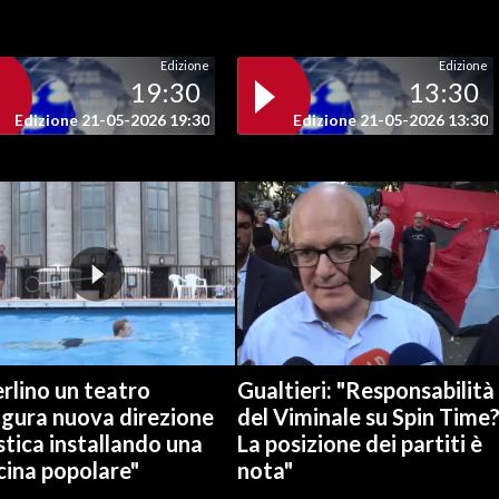
Edizione
Edizione
19:30
13:30
Edizione 21-05-2026 19:30
Edizione 21-05-2026 13:30
rlino un teatro
Gualtieri: "Responsabilità
ugura nuova direzione
del Viminale su Spin Time
stica installando una
La posizione dei partiti è
cina popolare"
nota"