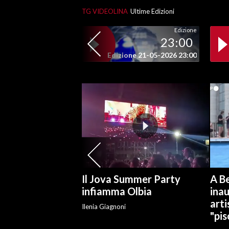
TG VIDEOLINA
Ultime Edizioni
SPETTACOLI
Edizione
23:00
GOSSIP
Edizione 21-05-2026 23:00
SALUTE
SARDEGNA TURISMO
SARDI NEL MONDO
NOTIZIE
EVENTI
#CARAUNIONE
Il Jova Summer Party
A Be
infiamma Olbia
ina
3 MINUTI CON
arti
Ilenia Giagnoni
"pis
INSULARITÀ