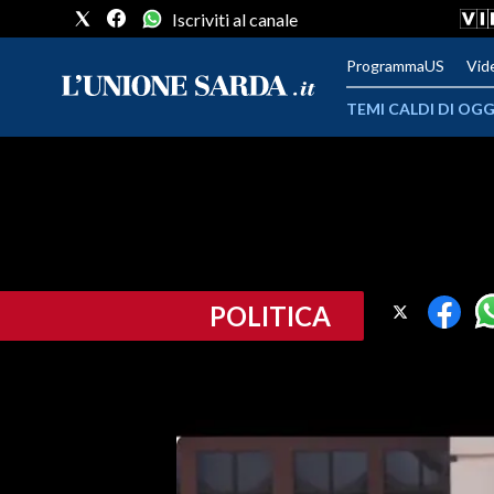
Iscriviti al canale
ProgrammaUS
Vid
TEMI CALDI DI OGG
METEO
COMUNI AL VOTO
VIDEO
POLITICA
FOTO
CRONACA SARDEGNA
CAGLIARI
PROVINCIA DI CAGLIARI
SULCIS IGLESIENTE