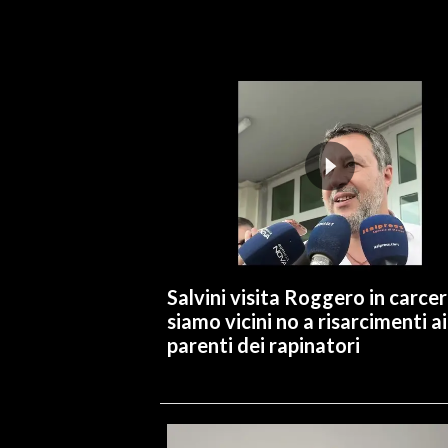
INFO AZIENDE
ABBONATI
ANNUNCI
NECROLOGI
PUBBLICITÀ
SPIAGGE
STORE
Salvini visita Roggero in carcer
siamo vicini no a risarcimenti ai
parenti dei rapinatori