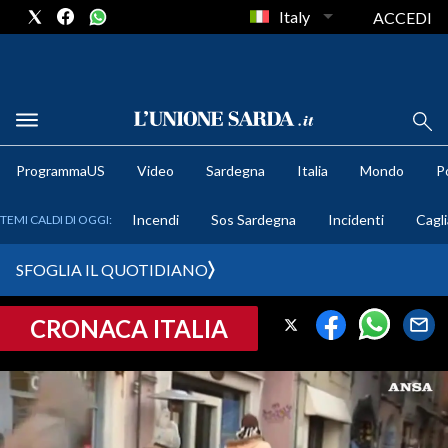
Italy
ACCEDI
METEO
ProgrammaUS
Video
Sardegna
Italia
Mondo
Po
COMUNI AL VOTO
Incendi
Sos Sardegna
Incidenti
Cagli
TEMI CALDI DI OGGI:
VIDEO
SFOGLIA IL QUOTIDIANO
FOTO
CRONACA ITALIA
CRONACA SARDEGNA
CAGLIARI
PROVINCIA DI CAGLIARI
SULCIS IGLESIENTE