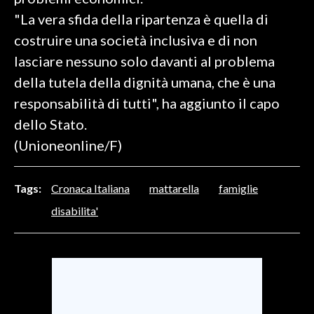
"La vera sfida della ripartenza è quella di
SPETTACOLI
costruire una società inclusiva e di non
lasciare nessuno solo davanti al problema
GOSSIP
della tutela della dignità umana, che è una
SALUTE
responsabilità di tutti", ha aggiunto il capo
dello Stato.
SARDEGNA TURISMO
(Unioneonline/F)
SARDI NEL MONDO
NOTIZIE
Tags:
Cronaca Italiana
mattarella
famiglie
EVENTI
disabilita'
#CARAUNIONE
3 MINUTI CON
INSULARITÀ