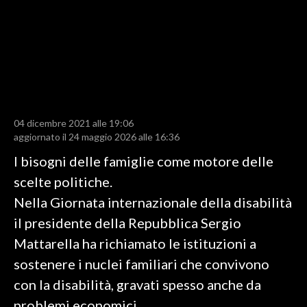
LAVORO
BANDI
SPORT IN SARDEGNA
SPORT
04 dicembre 2021 alle 19:06
RISULTATI E CLASSIFICHE
aggiornato il 24 maggio 2026 alle 16:36
CALCIO
I bisogni delle famiglie come motore delle
CALCIO REGIONALE
scelte politiche.
BASKET
Nella Giornata internazionale della disabilità
VOLLEY
il presidente della Repubblica Sergio
MOTORI
Mattarella ha richiamato le istituzioni a
TENNIS
sostenere i nuclei familiari che convivono
ALTRI SPORT
con la disabilità, gravati spesso anche da
problemi economici.
CULTURA