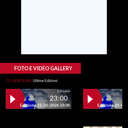
INFO AZIENDE
ABBONATI
ANNUNCI
NECROLOGI
PUBBLICITÀ
SPIAGGE
STORE
FOTO E VIDEO GALLERY
TG VIDEOLINA
Ultime Edizioni
Edizione
23:00
Edizione 21-05-2026 23:00
Edizione 21-05-