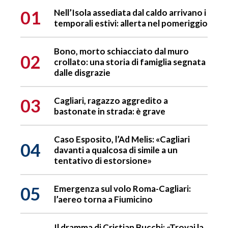
01
Nell’Isola assediata dal caldo arrivano i
temporali estivi: allerta nel pomeriggio
Bono, morto schiacciato dal muro
02
crollato: una storia di famiglia segnata
dalle disgrazie
03
Cagliari, ragazzo aggredito a
bastonate in strada: è grave
Caso Esposito, l’Ad Melis: «Cagliari
04
davanti a qualcosa di simile a un
tentativo di estorsione»
05
Emergenza sul volo Roma-Cagliari:
l’aereo torna a Fiumicino
Il dramma di Cristian Bucchi: «Trovai la