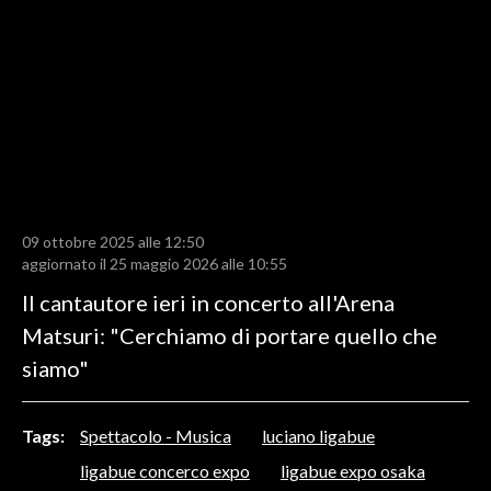
LAVORO
BANDI
SPORT IN SARDEGNA
SPORT
RISULTATI E CLASSIFICHE
CALCIO
09 ottobre 2025 alle 12:50
aggiornato il 25 maggio 2026 alle 10:55
CALCIO REGIONALE
Il cantautore ieri in concerto all'Arena
BASKET
Matsuri: "Cerchiamo di portare quello che
VOLLEY
siamo"
MOTORI
TENNIS
ALTRI SPORT
Tags:
Spettacolo - Musica
luciano ligabue
ligabue concerco expo
ligabue expo osaka
CULTURA