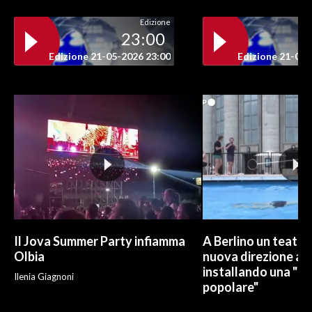
Edizione
INFO AZIENDE
23:00
ABBONATI
Edizione 21-05-2026 23:00
Edizione 21-05-
ANNUNCI
NECROLOGI
PUBBLICITÀ
SPIAGGE
STORE
Il Jova Summer Party infiamma
A Berlino un teatro
Olbia
nuova direzione art
installando una "pi
Ilenia Giagnoni
popolare"