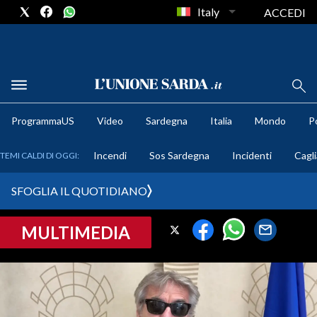
Italy
ACCEDI
METEO
ProgrammaUS
Video
Sardegna
Italia
Mondo
Po
COMUNI AL VOTO
Incendi
Sos Sardegna
Incidenti
Cagli
TEMI CALDI DI OGGI:
VIDEO
SFOGLIA IL QUOTIDIANO
FOTO
MULTIMEDIA
CRONACA SARDEGNA
CAGLIARI
PROVINCIA DI CAGLIARI
SULCIS IGLESIENTE