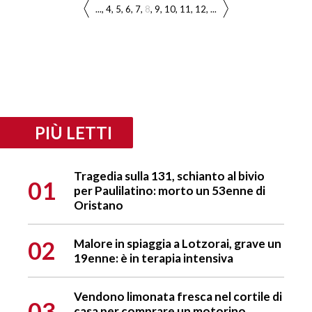
...
4
5
6
7
8
9
10
11
12
...
PIÙ LETTI
Tragedia sulla 131, schianto al bivio
01
per Paulilatino: morto un 53enne di
Oristano
02
Malore in spiaggia a Lotzorai, grave un
19enne: è in terapia intensiva
Vendono limonata fresca nel cortile di
03
casa per comprare un motorino,