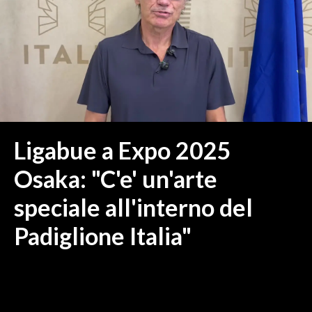
MEDIO CAMPIDANO
ORISTANO E PROVINCIA
SASSARI E PROVINCIA
GALLURA
NUORO E PROVINCIA
OGLIASTRA
AGENDA
Ligabue a Expo 2025
CRONACA
Osaka: "C'e' un'arte
ITALIA
speciale all'interno del
MONDO
Padiglione Italia"
POLITICA
ECONOMIA
SERVIZI ALLE IMPRESE