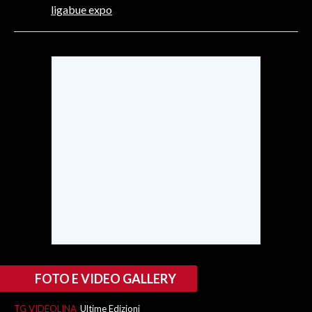
ligabue expo
SPETTACOLI
GOSSIP
SALUTE
SARDEGNA TURISMO
SARDI NEL MONDO
NOTIZIE
EVENTI
#CARAUNIONE
3 MINUTI CON
FOTO E VIDEO GALLERY
INSULARITÀ
TG VIDEOLINA
Ultime Edizioni