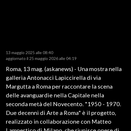
LAVORO
BANDI
SPORT IN SARDEGNA
SPORT
13 maggio 2025 alle 08:40
RISULTATI E CLASSIFICHE
aggiornato il 25 maggio 2026 alle 04:19
CALCIO
Roma, 13 mag. (askanews) - Una mostra nella
CALCIO REGIONALE
galleria Antonacci Lapiccirella di via
BASKET
Margutta a Roma per raccontare la scena
VOLLEY
delle avanguardie nella Capitale nella
MOTORI
seconda metà del Novecento. "1950 - 1970.
TENNIS
Due decenni di Arte a Roma" è il progetto,
ALTRI SPORT
realizzato in collaborazione con Matteo
Lampertico di Milano, che riunisce opere di
CULTURA