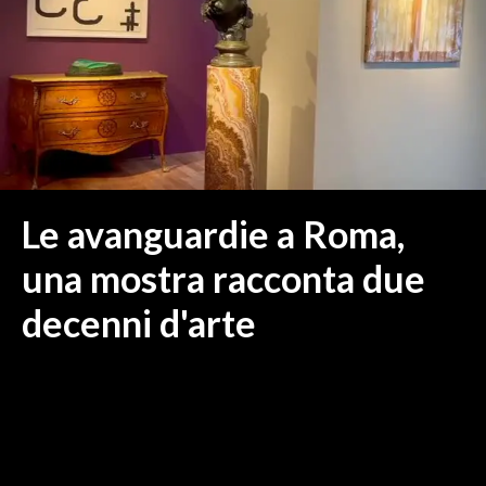
MEDIO CAMPIDANO
ORISTANO E PROVINCIA
SASSARI E PROVINCIA
GALLURA
NUORO E PROVINCIA
OGLIASTRA
AGENDA
Le avanguardie a Roma,
CRONACA
una mostra racconta due
ITALIA
decenni d'arte
MONDO
POLITICA
ECONOMIA
SERVIZI ALLE IMPRESE