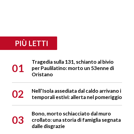
PIÙ LETTI
Tragedia sulla 131, schianto al bivio
01
per Paulilatino: morto un 53enne di
Oristano
02
Nell’Isola assediata dal caldo arrivano i
temporali estivi: allerta nel pomeriggio
Bono, morto schiacciato dal muro
03
crollato: una storia di famiglia segnata
dalle disgrazie