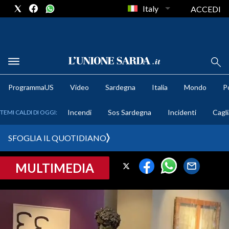
Italy
ACCEDI
METEO
ProgrammaUS
Video
Sardegna
Italia
Mondo
Po
COMUNI AL VOTO
Incendi
Sos Sardegna
Incidenti
Cagli
TEMI CALDI DI OGGI:
VIDEO
SFOGLIA IL QUOTIDIANO
FOTO
MULTIMEDIA
CRONACA SARDEGNA
CAGLIARI
PROVINCIA DI CAGLIARI
SULCIS IGLESIENTE