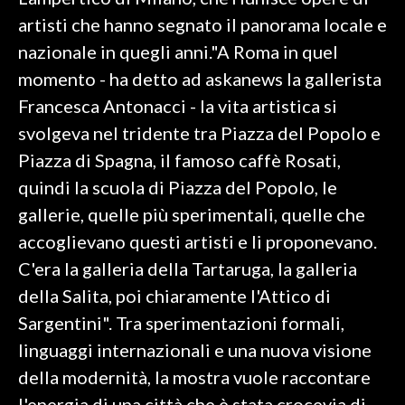
artisti che hanno segnato il panorama locale e
SPETTACOLI
nazionale in quegli anni."A Roma in quel
momento - ha detto ad askanews la gallerista
GOSSIP
Francesca Antonacci - la vita artistica si
SALUTE
svolgeva nel tridente tra Piazza del Popolo e
Piazza di Spagna, il famoso caffè Rosati,
SARDEGNA TURISMO
quindi la scuola di Piazza del Popolo, le
gallerie, quelle più sperimentali, quelle che
SARDI NEL MONDO
accoglievano questi artisti e li proponevano.
NOTIZIE
C'era la galleria della Tartaruga, la galleria
EVENTI
della Salita, poi chiaramente l'Attico di
#CARAUNIONE
Sargentini". Tra sperimentazioni formali,
linguaggi internazionali e una nuova visione
3 MINUTI CON
della modernità, la mostra vuole raccontare
INSULARITÀ
l'energia di una città che è stata crocevia di