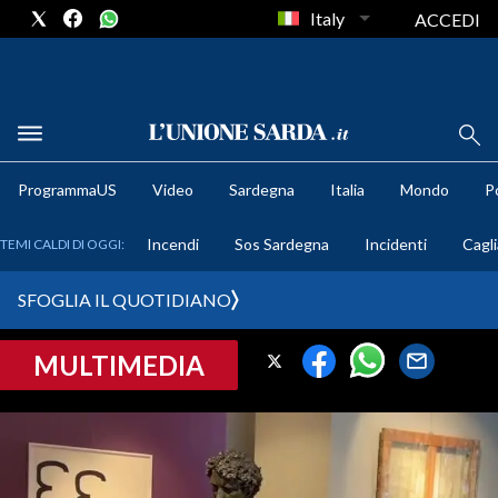
Italy
ACCEDI
METEO
ProgrammaUS
Video
Sardegna
Italia
Mondo
Po
COMUNI AL VOTO
Incendi
Sos Sardegna
Incidenti
Cagli
TEMI CALDI DI OGGI:
VIDEO
SFOGLIA IL QUOTIDIANO
FOTO
MULTIMEDIA
CRONACA SARDEGNA
CAGLIARI
PROVINCIA DI CAGLIARI
SULCIS IGLESIENTE