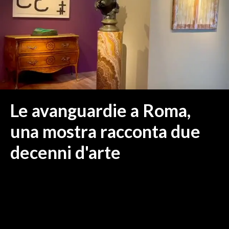
MEDIO CAMPIDANO
ORISTANO E PROVINCIA
SASSARI E PROVINCIA
GALLURA
NUORO E PROVINCIA
OGLIASTRA
AGENDA
Le avanguardie a Roma,
CRONACA
una mostra racconta due
ITALIA
decenni d'arte
MONDO
POLITICA
ECONOMIA
SERVIZI ALLE IMPRESE