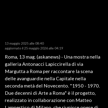
LAVORO
BANDI
SPORT IN SARDEGNA
SPORT
13 maggio 2025 alle 08:40
RISULTATI E CLASSIFICHE
aggiornato il 25 maggio 2026 alle 04:19
CALCIO
Roma, 13 mag. (askanews) - Una mostra nella
CALCIO REGIONALE
galleria Antonacci Lapiccirella di via
BASKET
Margutta a Roma per raccontare la scena
VOLLEY
delle avanguardie nella Capitale nella
MOTORI
seconda metà del Novecento. "1950 - 1970.
TENNIS
Due decenni di Arte a Roma" è il progetto,
ALTRI SPORT
realizzato in collaborazione con Matteo
Lampertico di Milano, che riunisce opere di
CULTURA