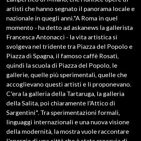
artisti che hanno segnato il panorama locale e
SPETTACOLI
nazionale in quegli anni."A Roma in quel
momento - ha detto ad askanews la gallerista
GOSSIP
Francesca Antonacci - la vita artistica si
SALUTE
svolgeva nel tridente tra Piazza del Popolo e
Piazza di Spagna, il famoso caffè Rosati,
SARDEGNA TURISMO
quindi la scuola di Piazza del Popolo, le
gallerie, quelle più sperimentali, quelle che
SARDI NEL MONDO
accoglievano questi artisti e li proponevano.
NOTIZIE
C'era la galleria della Tartaruga, la galleria
EVENTI
della Salita, poi chiaramente l'Attico di
#CARAUNIONE
Sargentini". Tra sperimentazioni formali,
linguaggi internazionali e una nuova visione
3 MINUTI CON
della modernità, la mostra vuole raccontare
INSULARITÀ
l'energia di una città che è stata crocevia di