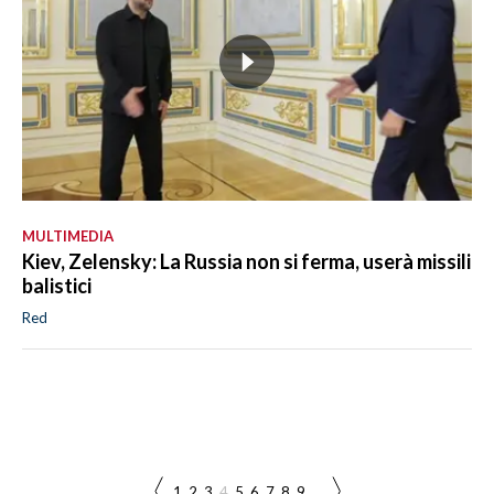
MULTIMEDIA
Kiev, Zelensky: La Russia non si ferma, userà missili
balistici
Red
1
2
3
4
5
6
7
8
9
...