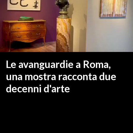
MEDIO CAMPIDANO
ORISTANO E PROVINCIA
SASSARI E PROVINCIA
GALLURA
NUORO E PROVINCIA
OGLIASTRA
AGENDA
Le avanguardie a Roma,
CRONACA
una mostra racconta due
ITALIA
decenni d'arte
MONDO
POLITICA
ECONOMIA
SERVIZI ALLE IMPRESE