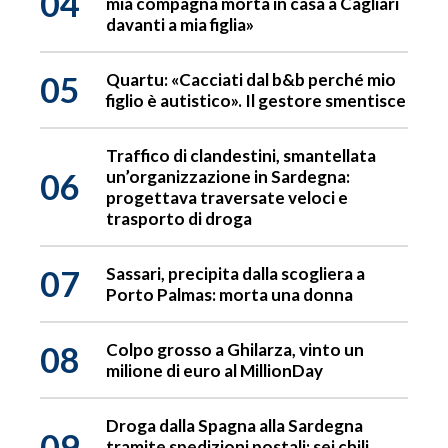
04
mia compagna morta in casa a Cagliari
davanti a mia figlia»
05
Quartu: «Cacciati dal b&b perché mio
figlio è autistico». Il gestore smentisce
Traffico di clandestini, smantellata
06
un’organizzazione in Sardegna:
progettava traversate veloci e
trasporto di droga
07
Sassari, precipita dalla scogliera a
Porto Palmas: morta una donna
08
Colpo grosso a Ghilarza, vinto un
milione di euro al MillionDay
Droga dalla Spagna alla Sardegna
09
tramite spedizioni postali: sei chili