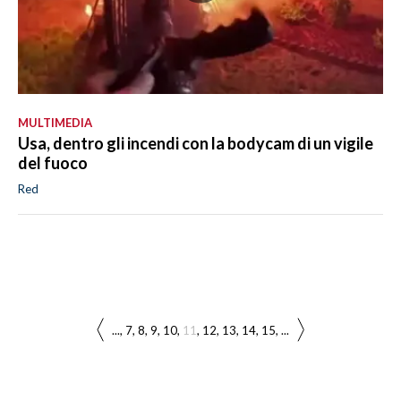
MULTIMEDIA
Usa, dentro gli incendi con la bodycam di un vigile
del fuoco
Red
...
7
8
9
10
11
12
13
14
15
...