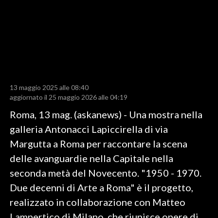
LAVORO
BANDI
SPORT IN SARDEGNA
SPORT
13 maggio 2025 alle 08:40
RISULTATI E CLASSIFICHE
aggiornato il 25 maggio 2026 alle 04:19
CALCIO
Roma, 13 mag. (askanews) - Una mostra nella
CALCIO REGIONALE
galleria Antonacci Lapiccirella di via
BASKET
Margutta a Roma per raccontare la scena
VOLLEY
delle avanguardie nella Capitale nella
MOTORI
seconda metà del Novecento. "1950 - 1970.
TENNIS
Due decenni di Arte a Roma" è il progetto,
ALTRI SPORT
realizzato in collaborazione con Matteo
Lampertico di Milano, che riunisce opere di
CULTURA