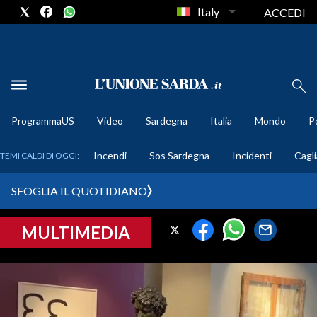
Italy
ACCEDI
METEO
ProgrammaUS
Video
Sardegna
Italia
Mondo
Po
COMUNI AL VOTO
Incendi
Sos Sardegna
Incidenti
Cagli
TEMI CALDI DI OGGI:
VIDEO
SFOGLIA IL QUOTIDIANO
FOTO
MULTIMEDIA
CRONACA SARDEGNA
CAGLIARI
PROVINCIA DI CAGLIARI
SULCIS IGLESIENTE