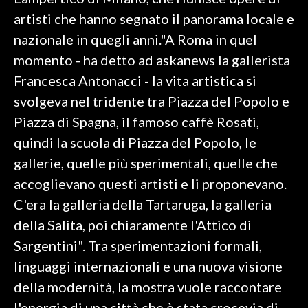
artisti che hanno segnato il panorama locale e
SPETTACOLI
nazionale in quegli anni."A Roma in quel
momento - ha detto ad askanews la gallerista
GOSSIP
Francesca Antonacci - la vita artistica si
SALUTE
svolgeva nel tridente tra Piazza del Popolo e
Piazza di Spagna, il famoso caffè Rosati,
SARDEGNA TURISMO
quindi la scuola di Piazza del Popolo, le
gallerie, quelle più sperimentali, quelle che
SARDI NEL MONDO
accoglievano questi artisti e li proponevano.
NOTIZIE
C'era la galleria della Tartaruga, la galleria
EVENTI
della Salita, poi chiaramente l'Attico di
#CARAUNIONE
Sargentini". Tra sperimentazioni formali,
linguaggi internazionali e una nuova visione
3 MINUTI CON
della modernità, la mostra vuole raccontare
INSULARITÀ
l'energia di una città che è stata crocevia di