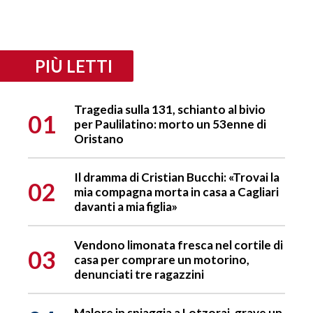
PIÙ LETTI
Tragedia sulla 131, schianto al bivio
01
per Paulilatino: morto un 53enne di
Oristano
Il dramma di Cristian Bucchi: «Trovai la
02
mia compagna morta in casa a Cagliari
davanti a mia figlia»
Vendono limonata fresca nel cortile di
03
casa per comprare un motorino,
denunciati tre ragazzini
Malore in spiaggia a Lotzorai, grave un