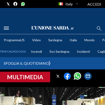
Italy
ACCEDI
METEO
ProgrammaUS
Video
Sardegna
Italia
Mondo
Po
COMUNI AL VOTO
Incendi
Sos Sardegna
Incidenti
Cagli
TEMI CALDI DI OGGI:
VIDEO
SFOGLIA IL QUOTIDIANO
FOTO
MULTIMEDIA
CRONACA SARDEGNA
CAGLIARI
PROVINCIA DI CAGLIARI
SULCIS IGLESIENTE