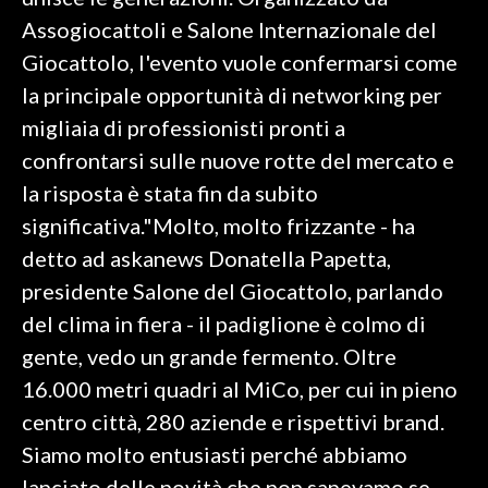
Assogiocattoli e Salone Internazionale del
SPETTACOLI
Giocattolo, l'evento vuole confermarsi come
la principale opportunità di networking per
GOSSIP
migliaia di professionisti pronti a
SALUTE
confrontarsi sulle nuove rotte del mercato e
la risposta è stata fin da subito
SARDEGNA TURISMO
significativa."Molto, molto frizzante - ha
detto ad askanews Donatella Papetta,
SARDI NEL MONDO
presidente Salone del Giocattolo, parlando
NOTIZIE
del clima in fiera - il padiglione è colmo di
EVENTI
gente, vedo un grande fermento. Oltre
#CARAUNIONE
16.000 metri quadri al MiCo, per cui in pieno
centro città, 280 aziende e rispettivi brand.
3 MINUTI CON
Siamo molto entusiasti perché abbiamo
INSULARITÀ
lanciato delle novità che non sapevamo se