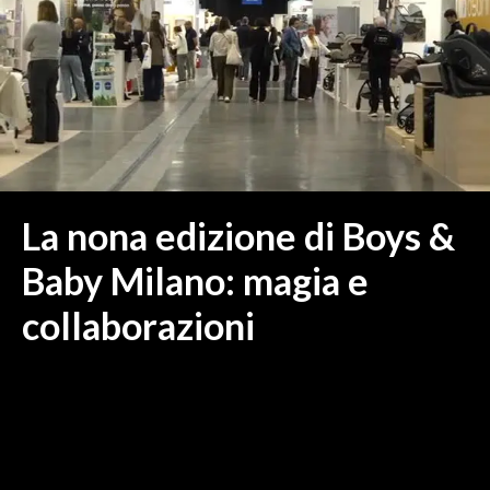
MEDIO CAMPIDANO
ORISTANO E PROVINCIA
SASSARI E PROVINCIA
GALLURA
NUORO E PROVINCIA
OGLIASTRA
AGENDA
La nona edizione di Boys &
CRONACA
Baby Milano: magia e
ITALIA
collaborazioni
MONDO
POLITICA
ECONOMIA
SERVIZI ALLE IMPRESE