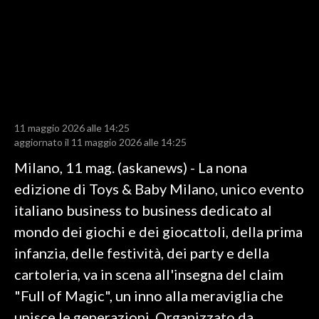
LAVORO
BANDI
SPORT IN SARDEGNA
SPORT
11 maggio 2026 alle 14:25
RISULTATI E CLASSIFICHE
aggiornato il 11 maggio 2026 alle 14:25
CALCIO
Milano, 11 mag. (askanews) - La nona
CALCIO REGIONALE
edizione di Toys & Baby Milano, unico evento
BASKET
italiano business to business dedicato al
VOLLEY
mondo dei giochi e dei giocattoli, della prima
MOTORI
infanzia, delle festività, dei party e della
TENNIS
cartoleria, va in scena all'insegna del claim
ALTRI SPORT
"Full of Magic", un inno alla meraviglia che
unisce le generazioni. Organizzato da
CULTURA