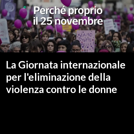
MEDIO CAMPIDANO
ORISTANO E PROVINCIA
SASSARI E PROVINCIA
GALLURA
NUORO E PROVINCIA
OGLIASTRA
AGENDA
La Giornata internazionale
CRONACA
per l'eliminazione della
ITALIA
violenza contro le donne
MONDO
POLITICA
ECONOMIA
SERVIZI ALLE IMPRESE