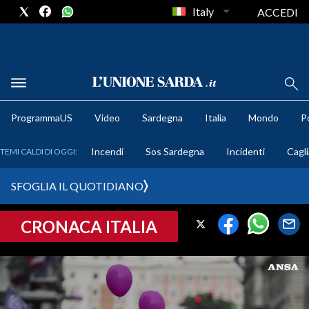
Italy
ACCEDI
METEO
ProgrammaUS
Video
Sardegna
Italia
Mondo
Po
COMUNI AL VOTO
Incendi
Sos Sardegna
Incidenti
Cagli
TEMI CALDI DI OGGI:
VIDEO
SFOGLIA IL QUOTIDIANO
FOTO
CRONACA ITALIA
CRONACA SARDEGNA
CAGLIARI
PROVINCIA DI CAGLIARI
SULCIS IGLESIENTE