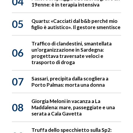
04
19enne: è in terapia intensiva
05
Quartu: «Cacciati dal b&b perché mio
figlio è autistico». Il gestore smentisce
Traffico di clandestini, smantellata
06
un’organizzazione in Sardegna:
progettava traversate veloci e
trasporto di droga
07
Sassari, precipita dalla scogliera a
Porto Palmas: morta una donna
Giorgia Meloni in vacanza a La
08
Maddalena: mare, passeggiate e una
serata a Cala Gavetta
Truffa dello specchietto sulla Sp2: