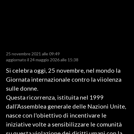
LAVORO
BANDI
SPORT IN SARDEGNA
SPORT
25 novembre 2021 alle 09:49
RISULTATI E CLASSIFICHE
aggiornato il 24 maggio 2026 alle 15:38
CALCIO
Si celebra oggi, 25 novembre, nel mondo la
CALCIO REGIONALE
Giornata internazionale contro la viiolenza
BASKET
sulle donne.
VOLLEY
Questa ricorrenza, istituita nel 1999
MOTORI
dall’Assemblea generale delle Nazioni Unite,
TENNIS
nasce con l'obiettivo di incentivare le
ALTRI SPORT
iniziative volte a sensibilizzare le comunità
su questa violazione dei diritti umani con la
CULTURA