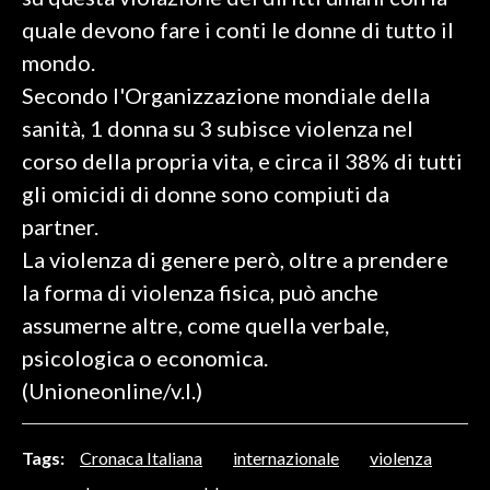
quale devono fare i conti le donne di tutto il
SPETTACOLI
mondo.
Secondo l'Organizzazione mondiale della
GOSSIP
sanità, 1 donna su 3 subisce violenza nel
SALUTE
corso della propria vita, e circa il 38% di tutti
gli omicidi di donne sono compiuti da
SARDEGNA TURISMO
partner.
La violenza di genere però, oltre a prendere
SARDI NEL MONDO
la forma di violenza fisica, può anche
NOTIZIE
assumerne altre, come quella verbale,
EVENTI
psicologica o economica.
#CARAUNIONE
(Unioneonline/v.l.)
3 MINUTI CON
Tags:
Cronaca Italiana
internazionale
violenza
INSULARITÀ