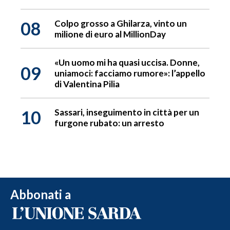
08
Colpo grosso a Ghilarza, vinto un
milione di euro al MillionDay
«Un uomo mi ha quasi uccisa. Donne,
09
uniamoci: facciamo rumore»: l’appello
di Valentina Pilia
10
Sassari, inseguimento in città per un
furgone rubato: un arresto
Abbonati a