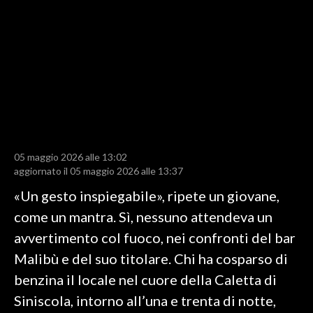
LAVORO
BANDI
SPORT IN SARDEGNA
SPORT
RISULTATI E CLASSIFICHE
CALCIO
05 maggio 2026 alle 13:02
aggiornato il 05 maggio 2026 alle 13:37
CALCIO REGIONALE
BASKET
«Un gesto inspiegabile», ripete un giovane,
VOLLEY
come un mantra. Sì, nessuno attendeva un
MOTORI
avvertimento col fuoco, nei confronti del bar
TENNIS
Malibù e del suo titolare. Chi ha cosparso di
ALTRI SPORT
benzina il locale nel cuore della Caletta di
Siniscola, intorno all’una e trenta di notte,
CULTURA