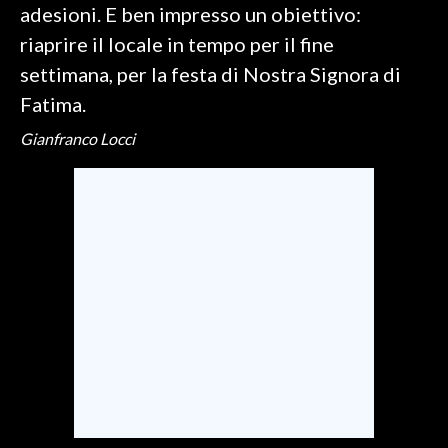
adesioni. E ben impresso un obiettivo:
riaprire il locale in tempo per il fine
INFO AZIENDE
settimana, per la festa di Nostra Signora di
ABBONATI
Fatima.
ANNUNCI
NECROLOGI
Gianfranco Locci
PUBBLICITÀ
SPIAGGE
STORE