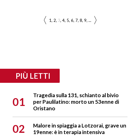
1
2
3
4
5
6
7
8
9
...
PIÙ LETTI
Tragedia sulla 131, schianto al bivio
01
per Paulilatino: morto un 53enne di
Oristano
02
Malore in spiaggia a Lotzorai, grave un
19enne: è in terapia intensiva