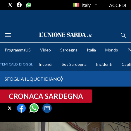
Italy
ACCEDI
METEO
ProgrammaUS
Video
Sardegna
Italia
Mondo
Po
COMUNI AL VOTO
Incendi
Sos Sardegna
Incidenti
Cagli
TEMI CALDI DI OGGI:
VIDEO
SFOGLIA IL QUOTIDIANO
FOTO
CRONACA SARDEGNA
CRONACA SARDEGNA
CAGLIARI
PROVINCIA DI CAGLIARI
SULCIS IGLESIENTE