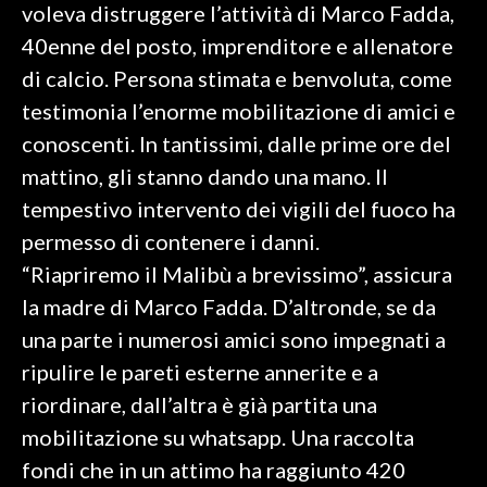
voleva distruggere l’attività di Marco Fadda,
40enne del posto, imprenditore e allenatore
SPETTACOLI
di calcio. Persona stimata e benvoluta, come
GOSSIP
testimonia l’enorme mobilitazione di amici e
conoscenti. In tantissimi, dalle prime ore del
SALUTE
mattino, gli stanno dando una mano. Il
SARDEGNA TURISMO
tempestivo intervento dei vigili del fuoco ha
permesso di contenere i danni.
SARDI NEL MONDO
“Riapriremo il Malibù a brevissimo”, assicura
NOTIZIE
la madre di Marco Fadda. D’altronde, se da
EVENTI
una parte i numerosi amici sono impegnati a
ripulire le pareti esterne annerite e a
#CARAUNIONE
riordinare, dall’altra è già partita una
3 MINUTI CON
mobilitazione su whatsapp. Una raccolta
fondi che in un attimo ha raggiunto 420
INSULARITÀ