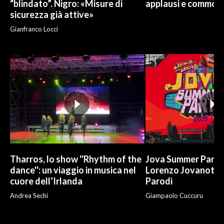
“blindato”. Nigro: «Misure di
applausi e commoz
sicurezza già attive»
Gianfranco Locci
Tharros, lo show ''Rhythm of the
Jova Summer Party,
dance'': un viaggio in musica nel
Lorenzo Jovanotti
cuore dell’Irlanda
Parodi
Andrea Sechi
Giampaolo Cuccuru