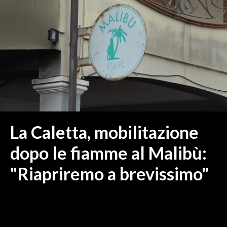
MEDIO CAMPIDANO
ORISTANO E PROVINCIA
SASSARI E PROVINCIA
GALLURA
NUORO E PROVINCIA
OGLIASTRA
AGENDA
CRONACA
La Caletta, mobilitazione
ITALIA
dopo le fiamme al Malibù:
MONDO
"Riapriremo a brevissimo"
POLITICA
ECONOMIA
SERVIZI ALLE IMPRESE