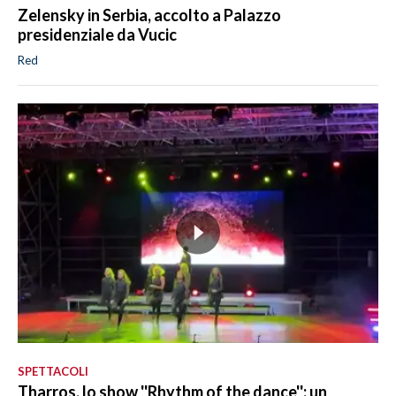
Zelensky in Serbia, accolto a Palazzo
presidenziale da Vucic
Red
SPETTACOLI
Tharros, lo show ''Rhythm of the dance'': un