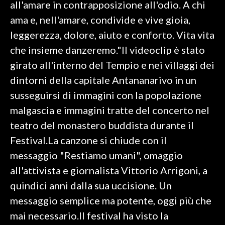
all'amare in contrapposizione all'odio. A chi
ama e, nell'amare, condivide e vive gioia,
INFO AZIENDE
leggerezza, dolore, aiuto e conforto. Vita vita
ABBONATI
che insieme danzeremo."Il videoclip è stato
ANNUNCI
girato all'interno del Tempio e nei villaggi dei
NECROLOGI
dintorni della capitale Antananarivo in un
PUBBLICITÀ
susseguirsi di immagini con la popolazione
SPIAGGE
malgascia e immagini tratte del concerto nel
STORE
teatro del monastero buddista durante il
Festival.La canzone si chiude con il
messaggio "Restiamo umani", omaggio
all'attivista e giornalista Vittorio Arrigoni, a
quindici anni dalla sua uccisione. Un
messaggio semplice ma potente, oggi più che
mai necessario.Il festival ha visto la