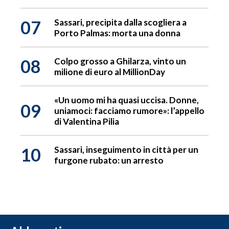
07
Sassari, precipita dalla scogliera a
Porto Palmas: morta una donna
08
Colpo grosso a Ghilarza, vinto un
milione di euro al MillionDay
«Un uomo mi ha quasi uccisa. Donne,
09
uniamoci: facciamo rumore»: l’appello
di Valentina Pilia
10
Sassari, inseguimento in città per un
furgone rubato: un arresto