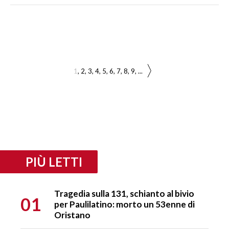
1
2
3
4
5
6
7
8
9
...
PIÙ LETTI
Tragedia sulla 131, schianto al bivio
01
per Paulilatino: morto un 53enne di
Oristano