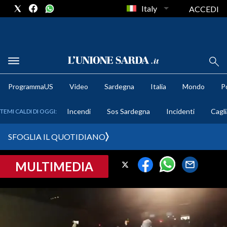
Italy
ACCEDI
METEO
ProgrammaUS
Video
Sardegna
Italia
Mondo
Po
COMUNI AL VOTO
Incendi
Sos Sardegna
Incidenti
Cagli
TEMI CALDI DI OGGI:
VIDEO
SFOGLIA IL QUOTIDIANO
FOTO
MULTIMEDIA
CRONACA SARDEGNA
CAGLIARI
PROVINCIA DI CAGLIARI
SULCIS IGLESIENTE