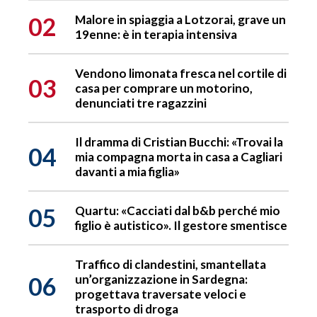
02
Malore in spiaggia a Lotzorai, grave un
19enne: è in terapia intensiva
Vendono limonata fresca nel cortile di
03
casa per comprare un motorino,
denunciati tre ragazzini
Il dramma di Cristian Bucchi: «Trovai la
04
mia compagna morta in casa a Cagliari
davanti a mia figlia»
05
Quartu: «Cacciati dal b&b perché mio
figlio è autistico». Il gestore smentisce
Traffico di clandestini, smantellata
06
un’organizzazione in Sardegna:
progettava traversate veloci e
trasporto di droga