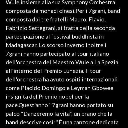
Wule insieme alla sua Symphony Orchestra
composta da monaci cinesi.Per i 7grani, band
SPETTACOLI
composta dai tre fratelli Mauro, Flavio,
GOSSIP
Fabrizio Settegrani, si tratta della seconda
partecipazione al festival buddhista in
SALUTE
Madagascar. Lo scorso inverno inoltre i
7grani hanno partecipato al tour italiano
SARDEGNA TURISMO
dell'orchestra del Maestro Wule a La Spezia
SARDI NEL MONDO
all'interno del Premio Lunezia. Il tour
NOTIZIE
dell'orchestra ha avuto ospiti internazionali
EVENTI
come Placido Domingo e Leymah Gbowee
insignita del Premio nobel per la
#CARAUNIONE
pace.Quest'anno i 7grani hanno portato sul
3 MINUTI CON
palco "Danzeremo la vita", un brano che la
band descrive così: "È una canzone dedicata
INSULARITÀ