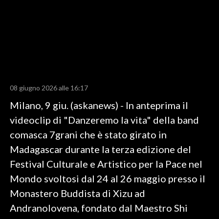
LAVORO
BANDI
SPORT IN SARDEGNA
SPORT
08 giugno 2026 alle 16:17
RISULTATI E CLASSIFICHE
Milano, 9 giu. (askanews) - In anteprima il
CALCIO
videoclip di "Danzeremo la vita" della band
CALCIO REGIONALE
comasca 7grani che è stato girato in
BASKET
Madagascar durante la terza edizione del
VOLLEY
Festival Culturale e Artistico per la Pace nel
MOTORI
Mondo svoltosi dal 24 al 26 maggio presso il
TENNIS
Monastero Buddista di Xizu ad
ALTRI SPORT
Andranolovena, fondato dal Maestro Shi
CULTURA