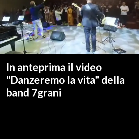
MEDIO CAMPIDANO
ORISTANO E PROVINCIA
SASSARI E PROVINCIA
GALLURA
NUORO E PROVINCIA
OGLIASTRA
AGENDA
In anteprima il video
CRONACA
"Danzeremo la vita" della
ITALIA
band 7grani
MONDO
POLITICA
ECONOMIA
SERVIZI ALLE IMPRESE