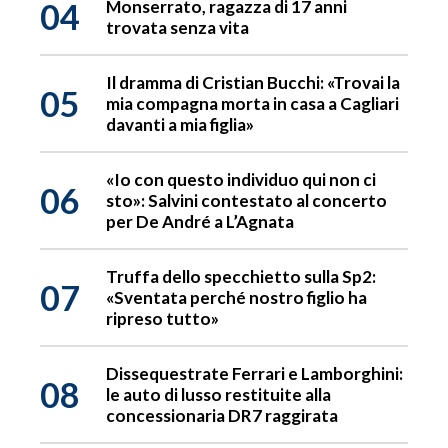
04
Monserrato, ragazza di 17 anni
trovata senza vita
Il dramma di Cristian Bucchi: «Trovai la
05
mia compagna morta in casa a Cagliari
davanti a mia figlia»
«Io con questo individuo qui non ci
06
sto»: Salvini contestato al concerto
per De André a L’Agnata
Truffa dello specchietto sulla Sp2:
07
«Sventata perché nostro figlio ha
ripreso tutto»
Dissequestrate Ferrari e Lamborghini:
08
le auto di lusso restituite alla
concessionaria DR7 raggirata