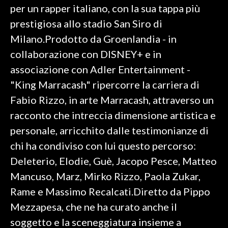
per un rapper italiano, con la sua tappa più
prestigiosa allo stadio San Siro di
SPETTACOLI
Milano.Prodotto da Groenlandia - in
GOSSIP
collaborazione con DISNEY+ e in
associazione con Adler Entertainment -
SALUTE
"King Marracash" ripercorre la carriera di
SARDEGNA TURISMO
Fabio Rizzo, in arte Marracash, attraverso un
racconto che intreccia dimensione artistica e
SARDI NEL MONDO
personale, arricchito dalle testimonianze di
NOTIZIE
chi ha condiviso con lui questo percorso:
EVENTI
Deleterio, Elodie, Guè, Jacopo Pesce, Matteo
Mancuso, Marz, Mirko Rizzo, Paola Zukar,
#CARAUNIONE
Rame e Massimo Recalcati.Diretto da Pippo
3 MINUTI CON
Mezzapesa, che ne ha curato anche il
soggetto e la sceneggiatura insieme a
INSULARITÀ