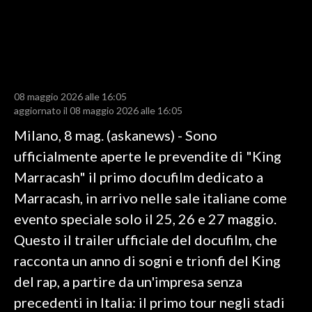
LAVORO
BANDI
SPORT IN SARDEGNA
08 maggio 2026 alle 16:05
SPORT
aggiornato il 08 maggio 2026 alle 16:05
RISULTATI E CLASSIFICHE
Milano, 8 mag. (askanews) - Sono
CALCIO
ufficialmente aperte le prevendite di "King
CALCIO REGIONALE
Marracash" il primo docufilm dedicato a
BASKET
Marracash, in arrivo nelle sale italiane come
VOLLEY
evento speciale solo il 25, 26 e 27 maggio.
MOTORI
Questo il trailer ufficiale del docufilm, che
TENNIS
racconta un anno di sogni e trionfi del King
ALTRI SPORT
del rap, a partire da un'impresa senza
precedenti in Italia: il primo tour negli stadi
CULTURA