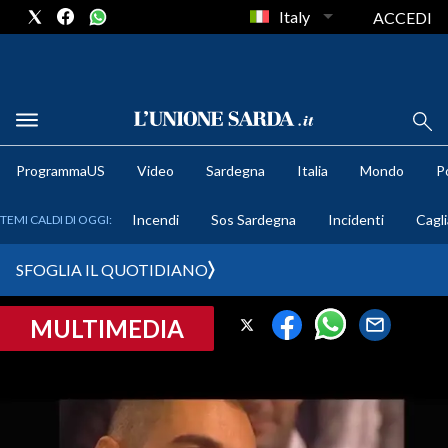
Italy
ACCEDI
METEO
ProgrammaUS
Video
Sardegna
Italia
Mondo
Po
COMUNI AL VOTO
Incendi
Sos Sardegna
Incidenti
Cagli
TEMI CALDI DI OGGI:
VIDEO
SFOGLIA IL QUOTIDIANO
FOTO
MULTIMEDIA
CRONACA SARDEGNA
CAGLIARI
PROVINCIA DI CAGLIARI
SULCIS IGLESIENTE