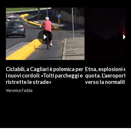
Ciclabili, a Cagliari è polemica per
Etna, esplosioni e c
i nuovi cordoli: «Tolti parcheggi e
quota. L'aeroporto 
ristrette le strade»
verso la normalità
Veronica Fadda