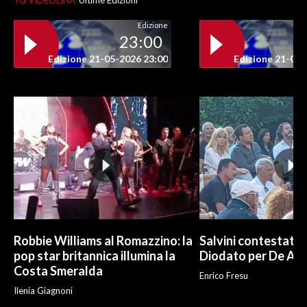
TG VIDEOLINA
Ultime Edizioni
Edizione
23:00
Edizione 21-05-2026 23:00
Edizione 21-05-
Robbie Williams al Romazzino: la
Salvini contestato 
pop star britannica illumina la
Diodato per De And
Costa Smeralda
Enrico Fresu
Ilenia Giagnoni