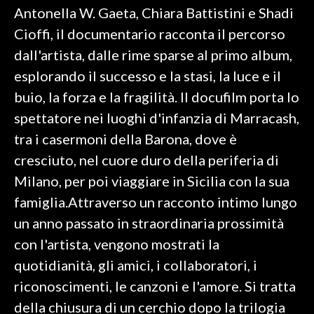
Antonella W. Gaeta, Chiara Battistini e Shadi
INFO AZIENDE
Cioffi, il documentario racconta il percorso
ABBONATI
dall'artista, dalle rime sparse al primo album,
esplorando il successo e la stasi, la luce e il
ANNUNCI
buio, la forza e la fragilità. Il docufilm porta lo
NECROLOGI
spettatore nei luoghi d'infanzia di Marracash,
PUBBLICITÀ
tra i casermoni della Barona, dove è
SPIAGGE
cresciuto, nel cuore duro della periferia di
STORE
Milano, per poi viaggiare in Sicilia con la sua
famiglia.Attraverso un racconto intimo lungo
un anno passato in straordinaria prossimità
con l'artista, vengono mostrati la
quotidianità, gli amici, i collaboratori, i
riconoscimenti, le canzoni e l'amore. Si tratta
della chiusura di un cerchio dopo la trilogia