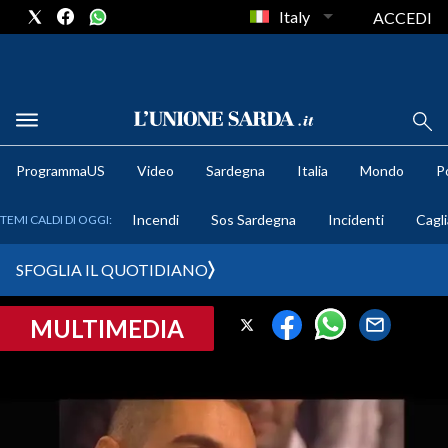
Italy
ACCEDI
METEO
ProgrammaUS
Video
Sardegna
Italia
Mondo
Po
COMUNI AL VOTO
Incendi
Sos Sardegna
Incidenti
Cagli
TEMI CALDI DI OGGI:
VIDEO
SFOGLIA IL QUOTIDIANO
FOTO
MULTIMEDIA
CRONACA SARDEGNA
CAGLIARI
PROVINCIA DI CAGLIARI
SULCIS IGLESIENTE