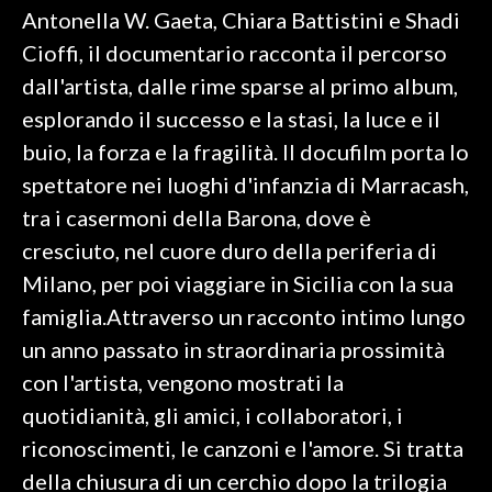
Antonella W. Gaeta, Chiara Battistini e Shadi
INFO AZIENDE
Cioffi, il documentario racconta il percorso
ABBONATI
dall'artista, dalle rime sparse al primo album,
esplorando il successo e la stasi, la luce e il
ANNUNCI
buio, la forza e la fragilità. Il docufilm porta lo
NECROLOGI
spettatore nei luoghi d'infanzia di Marracash,
PUBBLICITÀ
tra i casermoni della Barona, dove è
SPIAGGE
cresciuto, nel cuore duro della periferia di
STORE
Milano, per poi viaggiare in Sicilia con la sua
famiglia.Attraverso un racconto intimo lungo
un anno passato in straordinaria prossimità
con l'artista, vengono mostrati la
quotidianità, gli amici, i collaboratori, i
riconoscimenti, le canzoni e l'amore. Si tratta
della chiusura di un cerchio dopo la trilogia