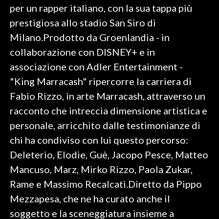
per un rapper italiano, con la sua tappa più
prestigiosa allo stadio San Siro di
SPETTACOLI
Milano.Prodotto da Groenlandia - in
GOSSIP
collaborazione con DISNEY+ e in
associazione con Adler Entertainment -
SALUTE
"King Marracash" ripercorre la carriera di
SARDEGNA TURISMO
Fabio Rizzo, in arte Marracash, attraverso un
racconto che intreccia dimensione artistica e
SARDI NEL MONDO
personale, arricchito dalle testimonianze di
NOTIZIE
chi ha condiviso con lui questo percorso:
EVENTI
Deleterio, Elodie, Guè, Jacopo Pesce, Matteo
Mancuso, Marz, Mirko Rizzo, Paola Zukar,
#CARAUNIONE
Rame e Massimo Recalcati.Diretto da Pippo
3 MINUTI CON
Mezzapesa, che ne ha curato anche il
soggetto e la sceneggiatura insieme a
INSULARITÀ