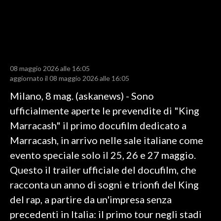
LAVORO
BANDI
SPORT IN SARDEGNA
08 maggio 2026 alle 16:05
SPORT
aggiornato il 08 maggio 2026 alle 16:05
RISULTATI E CLASSIFICHE
Milano, 8 mag. (askanews) - Sono
CALCIO
ufficialmente aperte le prevendite di "King
CALCIO REGIONALE
Marracash" il primo docufilm dedicato a
BASKET
Marracash, in arrivo nelle sale italiane come
VOLLEY
evento speciale solo il 25, 26 e 27 maggio.
MOTORI
Questo il trailer ufficiale del docufilm, che
TENNIS
racconta un anno di sogni e trionfi del King
ALTRI SPORT
del rap, a partire da un'impresa senza
precedenti in Italia: il primo tour negli stadi
CULTURA