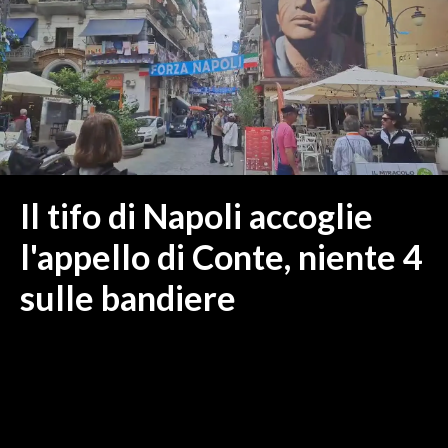
MEDIO CAMPIDANO
ORISTANO E PROVINCIA
SASSARI E PROVINCIA
GALLURA
NUORO E PROVINCIA
OGLIASTRA
AGENDA
Il tifo di Napoli accoglie
CRONACA
l'appello di Conte, niente 4
ITALIA
sulle bandiere
MONDO
POLITICA
ECONOMIA
SERVIZI ALLE IMPRESE