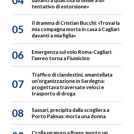
04
davanti a qualcosa di simile a un
tentativo di estorsione»
Il dramma di Cristian Bucchi: «Trovai la
05
mia compagna morta in casa a Cagliari
davanti a mia figlia»
06
Emergenza sul volo Roma-Cagliari:
l’aereo torna a Fiumicino
Traffico di clandestini, smantellata
07
un’organizzazione in Sardegna:
progettava traversate veloci e
trasporto di droga
08
Sassari, precipita dalla scogliera a
Porto Palmas: morta una donna
Crolla un muro a Bono: morto un