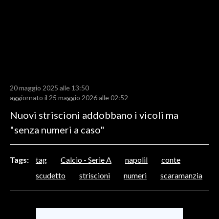
LAVORO
BANDI
SPORT IN SARDEGNA
SPORT
20 maggio 2025 alle 13:50
RISULTATI E CLASSIFICHE
aggiornato il 25 maggio 2026 alle 02:52
CALCIO
Nuovi striscioni addobbano i vicoli ma
CALCIO REGIONALE
"senza numeri a caso"
BASKET
VOLLEY
Tags:
tag
Calcio - Serie A
napolil
conte
MOTORI
scudetto
striscioni
numeri
scaramanzia
TENNIS
ALTRI SPORT
CULTURA