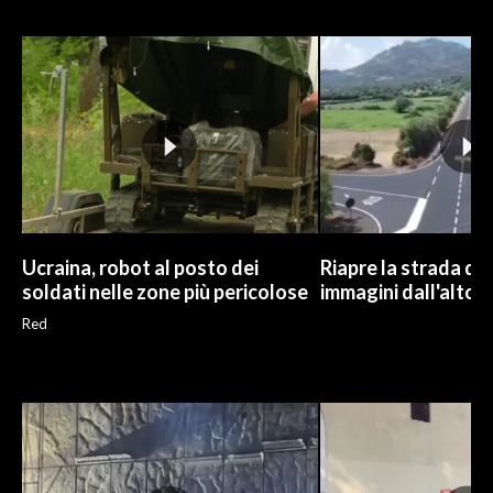
INFO AZIENDE
ABBONATI
ANNUNCI
NECROLOGI
PUBBLICITÀ
SPIAGGE
STORE
Ucraina, robot al posto dei
Riapre la strada di 
soldati nelle zone più pericolose
immagini dall'alto
Red