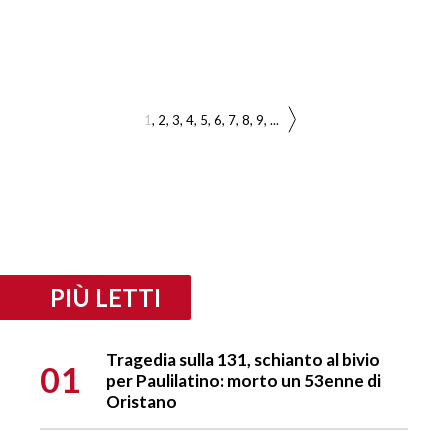
1
2
3
4
5
6
7
8
9
...
PIÙ LETTI
Tragedia sulla 131, schianto al bivio
01
per Paulilatino: morto un 53enne di
Oristano