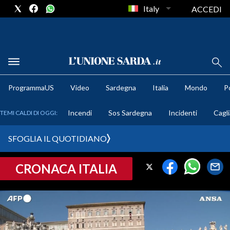
Italy
ACCEDI
METEO
ProgrammaUS
Video
Sardegna
Italia
Mondo
Po
COMUNI AL VOTO
Incendi
Sos Sardegna
Incidenti
Cagli
TEMI CALDI DI OGGI:
VIDEO
SFOGLIA IL QUOTIDIANO
FOTO
CRONACA ITALIA
CRONACA SARDEGNA
CAGLIARI
PROVINCIA DI CAGLIARI
SULCIS IGLESIENTE