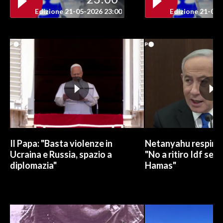
Edizione 21-05-2026 23:00
Edizione 21-05-
Il Papa: "Basta violenze in
Netanyahu respinge
Ucraina e Russia, spazio a
"No a ritiro Idf sen
diplomazia"
Hamas"