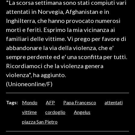
"La scorsa settimana sono stati compiuti vari
attentati in Norvegia, Afghanistan e in
SPETTACOLI
Inghilterra, che hanno provocato numerosi
GOSSIP
morti e feriti. Esprimo la mia vicinanza ai
familiari delle vittime. Vi prego per favore di
SALUTE
abbandonare la via della violenza, che e'
sempre perdente ed e' una sconfitta per tutti.
SARDEGNA TURISMO
Ricordiamoci che la violenza genera
SARDI NEL MONDO
violenza", ha aggiunto.
NOTIZIE
(Unioneonline/F)
EVENTI
Tags:
Mondo
AFP
Papa Francesco
attentati
#CARAUNIONE
vittime
cordoglio
Angelus
3 MINUTI CON
piazza San Pietro
INSULARITÀ