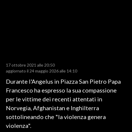
LAVORO
BANDI
SPORT IN SARDEGNA
SPORT
RISULTATI E CLASSIFICHE
CALCIO
17 ottobre 2021 alle 20:50
aggiornato il 24 maggio 2026 alle 14:10
CALCIO REGIONALE
Durante l'Angelus in Piazza San Pietro Papa
BASKET
Francesco ha espresso la sua compassione
VOLLEY
per le vittime dei recenti attentati in
MOTORI
Norvegia, Afghanistan e Inghilterra
TENNIS
sottolineando che "la violenza genera
ALTRI SPORT
violenza".
CULTURA