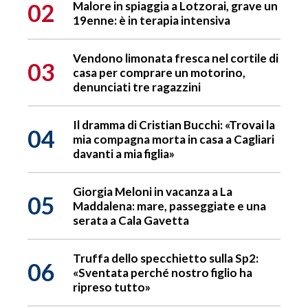
02
Malore in spiaggia a Lotzorai, grave un
19enne: è in terapia intensiva
Vendono limonata fresca nel cortile di
03
casa per comprare un motorino,
denunciati tre ragazzini
Il dramma di Cristian Bucchi: «Trovai la
04
mia compagna morta in casa a Cagliari
davanti a mia figlia»
Giorgia Meloni in vacanza a La
05
Maddalena: mare, passeggiate e una
serata a Cala Gavetta
Truffa dello specchietto sulla Sp2:
06
«Sventata perché nostro figlio ha
ripreso tutto»