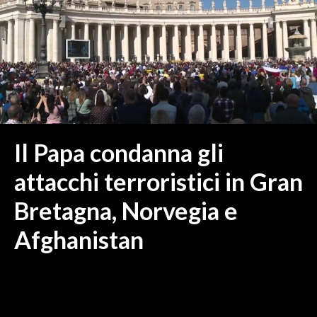
MEDIO CAMPIDANO
ORISTANO E PROVINCIA
SASSARI E PROVINCIA
GALLURA
NUORO E PROVINCIA
OGLIASTRA
AGENDA
Il Papa condanna gli
CRONACA
attacchi terroristici in Gran
ITALIA
Bretagna, Norvegia e
MONDO
Afghanistan
POLITICA
ECONOMIA
SERVIZI ALLE IMPRESE