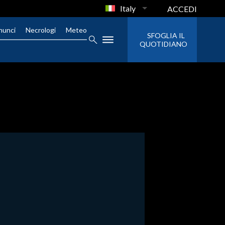
Italy
ACCEDI
nunci
Necrologi
Meteo
SFOGLIA IL
QUOTIDIANO