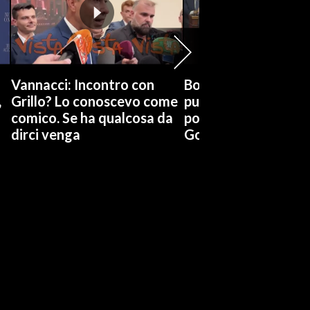
Vannacci: Incontro con
Boccia (Pd) su conti
,
Grillo? Lo conoscevo come
pubblici a Giorgetti
comico. Se ha qualcosa da
possiamo affidarci a
dirci venga
Governo a occhi chi