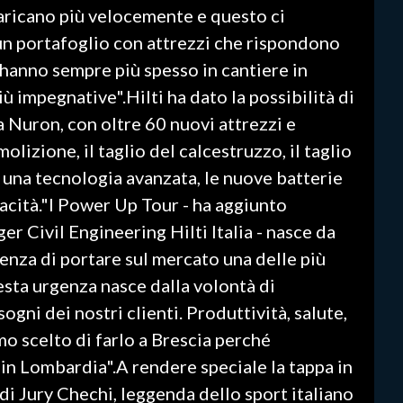
icaricano più velocemente e questo ci
un portafoglio con attrezzi che rispondono
i hanno sempre più spesso in cantiere in
ù impegnative".Hilti ha dato la possibilità di
 Nuron, con oltre 60 nuovi attrezzi e
olizione, il taglio del calcestruzzo, il taglio
a una tecnologia avanzata, le nuove batterie
cità."I Power Up Tour - ha aggiunto
 Civil Engineering Hilti Italia - nasce da
genza di portare sul mercato una delle più
uesta urgenza nasce dalla volontà di
ogni dei nostri clienti. Produttività, salute,
mo scelto di farlo a Brescia perché
a in Lombardia".A rendere speciale la tappa in
 di Jury Chechi, leggenda dello sport italiano