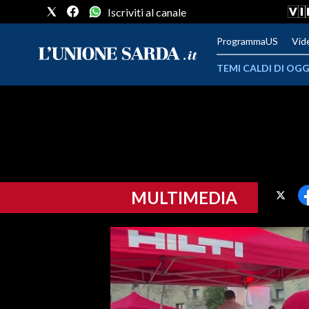
Iscriviti al canale
ProgrammaUS
Vid
TEMI CALDI DI OGG
METEO
COMUNI AL VOTO
VIDEO
MULTIMEDIA
FOTO
CRONACA SARDEGNA
CAGLIARI
PROVINCIA DI CAGLIARI
SULCIS IGLESIENTE