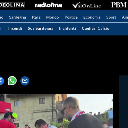
eo
Sardegna
Italia
Mondo
Politica
Economia
Sport
An
I:
Incendi
Sos Sardegna
Incidenti
Cagliari Calcio