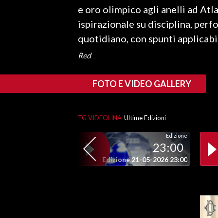
e oro olimpico agli anelli ad Atl
INFO AZIENDE
ispirazionale su disciplina, per
ABBONATI
quotidiano, con spunti applicabil
ANNUNCI
Red
NECROLOGI
PUBBLICITÀ
FOTO E VIDEO GALLERY
SPIAGGE
STORE
TG VIDEOLINA
Ultime Edizioni
Edizione
23:00
Edizione 21-05-2026 23:00