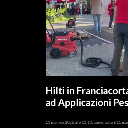
MEDIO CAMPIDANO
ORISTANO E PROVINCIA
SASSARI E PROVINCIA
GALLURA
NUORO E PROVINCIA
OGLIASTRA
AGENDA
CRONACA
ITALIA
MONDO
Hilti in Franciacor
ad Applicazioni Pes
POLITICA
ECONOMIA
11 maggio 2026 alle 11:10
aggiornato il 11 ma
SERVIZI ALLE IMPRESE