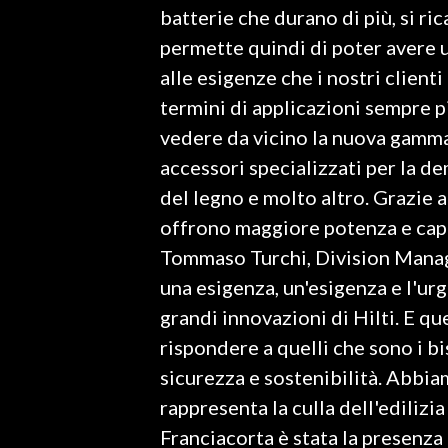
batterie che durano di più, si r
permette quindi di poter avere 
SPETTACOLI
alle esigenze che i nostri client
GOSSIP
termini di applicazioni sempre pi
vedere da vicino la nuova gamma
SALUTE
accessori specializzati per la dem
SARDEGNA TURISMO
del legno e molto altro. Grazie 
offrono maggiore potenza e capa
SARDI NEL MONDO
Tommaso Turchi, Division Manager
NOTIZIE
una esigenza, un'esigenza e l'ur
EVENTI
grandi innovazioni di Hilti. E q
rispondere a quelli che sono i bis
#CARAUNIONE
sicurezza e sostenibilità. Abbia
3 MINUTI CON
rappresenta la culla dell'edilizi
Franciacorta è stata la presenza
INSULARITÀ