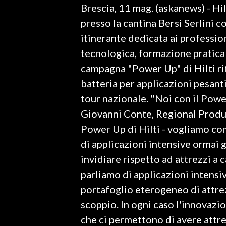
Brescia, 11 mag. (askanews) - Hil
LAVORO
presso la cantina Bersi Serlini c
BANDI
itinerante dedicata ai profession
tecnologica, formazione pratica 
SPORT IN SARDEGNA
campagna "Power Up" di Hilti ri
SPORT
batteria per applicazioni pesanti
RISULTATI E CLASSIFICHE
tour nazionale. "Noi con il Pow
CALCIO
Giovanni Conte, Regional Produ
CALCIO REGIONALE
Power Up di Hilti - vogliamo c
BASKET
di applicazioni intensive ormai g
VOLLEY
invidiare rispetto ad attrezzi a
MOTORI
parliamo di applicazioni intensiv
TENNIS
portafoglio eterogeneo di attrez
ALTRI SPORT
scoppio. In ogni caso l'innovazi
che ci permettono di avere attr
CULTURA