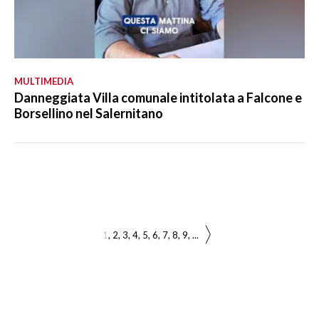
MULTIMEDIA
Danneggiata Villa comunale intitolata a Falcone e
Borsellino nel Salernitano
1
2
3
4
5
6
7
8
9
...