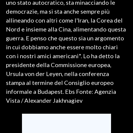
uno stato autocratico, sta minacciando le
democrazie, ma si sta anche sempre più
SPETTACOLI
allineando con altri come l'Iran, la Corea del
GOSSIP
Nord e insieme alla Cina, alimentando questa
guerra. E penso che questo sia un argomento
SALUTE
in cui dobbiamo anche essere molto chiari
con i nostri amici americani". Lo ha detto la
SARDEGNA TURISMO
presidente della Commissione europea,
SARDI NEL MONDO
Ursula von der Leyen, nella conferenza
NOTIZIE
stampa al termine del Consiglio europeo
EVENTI
informale a Budapest. Ebs Fonte: Agenzia
Vista / Alexander Jakhnagiev
#CARAUNIONE
3 MINUTI CON
INSULARITÀ