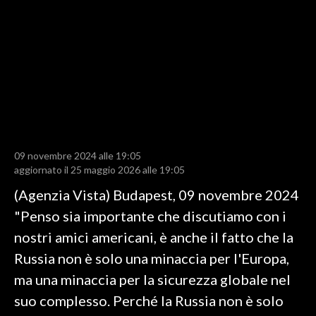
LAVORO
BANDI
SPORT IN SARDEGNA
SPORT
RISULTATI E CLASSIFICHE
CALCIO
09 novembre 2024 alle 19:05
aggiornato il 25 maggio 2026 alle 19:05
CALCIO REGIONALE
(Agenzia Vista) Budapest, 09 novembre 2024
BASKET
"Penso sia importante che discutiamo con i
VOLLEY
nostri amici americani, è anche il fatto che la
MOTORI
Russia non è solo una minaccia per l'Europa,
TENNIS
ma una minaccia per la sicurezza globale nel
ALTRI SPORT
suo complesso. Perché la Russia non è solo
CULTURA