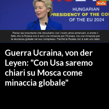
MEDIO CAMPIDANO
ORISTANO E PROVINCIA
SASSARI E PROVINCIA
GALLURA
NUORO E PROVINCIA
OGLIASTRA
AGENDA
Guerra Ucraina, von der
CRONACA
Leyen: "Con Usa saremo
ITALIA
chiari su Mosca come
MONDO
minaccia globale"
POLITICA
ECONOMIA
SERVIZI ALLE IMPRESE