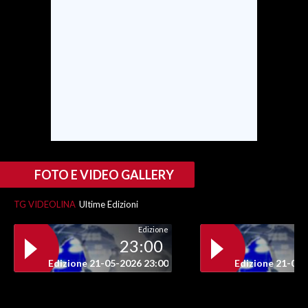
INFO AZIENDE
ABBONATI
ANNUNCI
NECROLOGI
PUBBLICITÀ
SPIAGGE
STORE
FOTO E VIDEO GALLERY
TG VIDEOLINA
Ultime Edizioni
Edizione
23:00
Edizione 21-05-2026 23:00
Edizione 21-05-