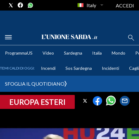
Italy
ACCEDI
METEO
ProgrammaUS
Video
Sardegna
Italia
Mondo
Po
COMUNI AL VOTO
Incendi
Sos Sardegna
Incidenti
Cagli
TEMI CALDI DI OGGI:
VIDEO
SFOGLIA IL QUOTIDIANO
FOTO
EUROPA ESTERI
CRONACA SARDEGNA
CAGLIARI
PROVINCIA DI CAGLIARI
SULCIS IGLESIENTE