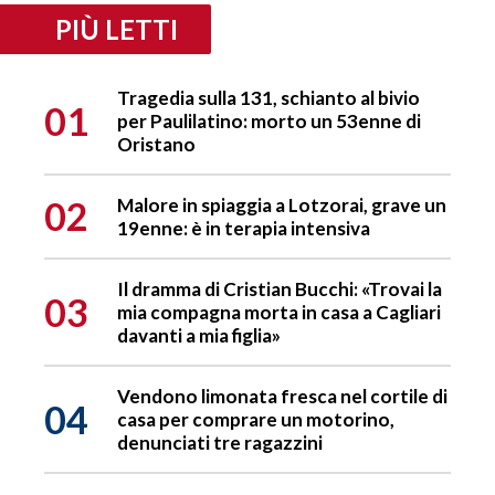
PIÙ LETTI
Tragedia sulla 131, schianto al bivio
01
per Paulilatino: morto un 53enne di
Oristano
02
Malore in spiaggia a Lotzorai, grave un
19enne: è in terapia intensiva
Il dramma di Cristian Bucchi: «Trovai la
03
mia compagna morta in casa a Cagliari
davanti a mia figlia»
Vendono limonata fresca nel cortile di
04
casa per comprare un motorino,
denunciati tre ragazzini