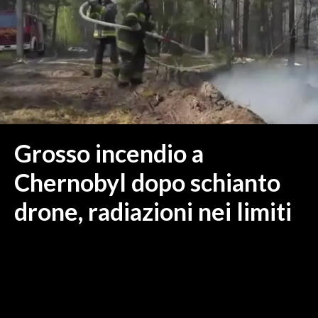
MEDIO CAMPIDANO
ORISTANO E PROVINCIA
SASSARI E PROVINCIA
GALLURA
NUORO E PROVINCIA
OGLIASTRA
AGENDA
Grosso incendio a
CRONACA
Chernobyl dopo schianto
ITALIA
drone, radiazioni nei limiti
MONDO
POLITICA
ECONOMIA
SERVIZI ALLE IMPRESE