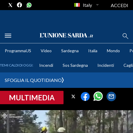
Italy
ACCEDI
METEO
ProgrammaUS
Video
Sardegna
Italia
Mondo
Po
COMUNI AL VOTO
Incendi
Sos Sardegna
Incidenti
Cagli
TEMI CALDI DI OGGI:
VIDEO
SFOGLIA IL QUOTIDIANO
FOTO
MULTIMEDIA
CRONACA SARDEGNA
CAGLIARI
PROVINCIA DI CAGLIARI
SULCIS IGLESIENTE