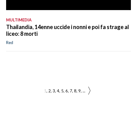
MULTIMEDIA
Thailandia, 14enne uccide i nonni e poi fa strage al
liceo: 8 morti
Red
1
2
3
4
5
6
7
8
9
...