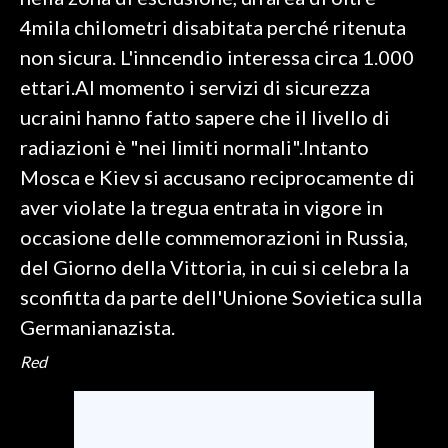
4mila chilometri disabitata perché ritenuta
SPETTACOLI
non sicura. L'inncendio interessa circa 1.000
ettari.Al momento i servizi di sicurezza
GOSSIP
ucraini hanno fatto sapere che il livello di
SALUTE
radiazioni è "nei limiti normali".Intanto
Mosca e Kiev si accusano reciprocamente di
SARDEGNA TURISMO
aver violate la tregua entrata in vigore in
occasione delle commemorazioni in Russia,
SARDI NEL MONDO
del Giorno della Vittoria, in cui si celebra la
NOTIZIE
sconfitta da parte dell'Unione Sovietica sulla
EVENTI
Germanianazista.
#CARAUNIONE
Red
3 MINUTI CON
INSULARITÀ