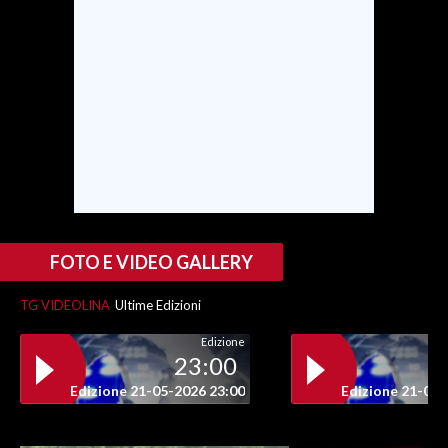
INFO AZIENDE
ABBONATI
ANNUNCI
NECROLOGI
PUBBLICITÀ
SPIAGGE
STORE
FOTO E VIDEO GALLERY
TG VIDEOLINA
Ultime Edizioni
Edizione
23:00
Edizione 21-05-2026 23:00
Edizione 21-05-