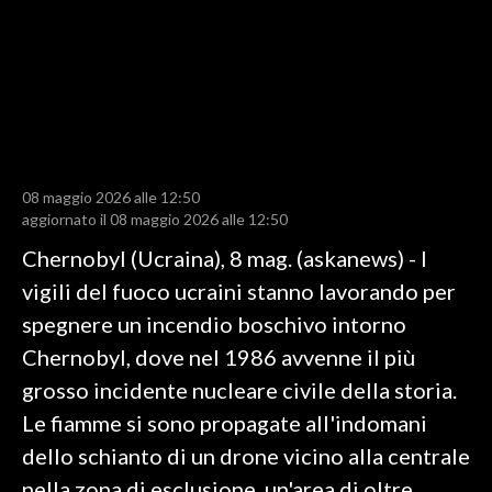
LAVORO
BANDI
SPORT IN SARDEGNA
SPORT
08 maggio 2026 alle 12:50
RISULTATI E CLASSIFICHE
aggiornato il 08 maggio 2026 alle 12:50
CALCIO
Chernobyl (Ucraina), 8 mag. (askanews) - I
CALCIO REGIONALE
vigili del fuoco ucraini stanno lavorando per
BASKET
spegnere un incendio boschivo intorno
VOLLEY
Chernobyl, dove nel 1986 avvenne il più
MOTORI
grosso incidente nucleare civile della storia.
TENNIS
Le fiamme si sono propagate all'indomani
ALTRI SPORT
dello schianto di un drone vicino alla centrale
nella zona di esclusione, un'area di oltre
CULTURA