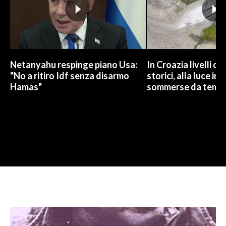
Netanyahu respinge piano Usa:
In Croazia livelli dei
"No a ritiro Idf senza disarmo
storici, alla luce im
Hamas"
sommerse da temp