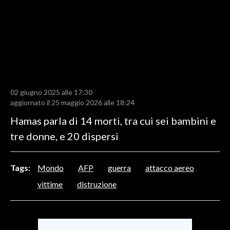
LAVORO
BANDI
SPORT IN SARDEGNA
SPORT
02 giugno 2025 alle 17:30
RISULTATI E CLASSIFICHE
aggiornato il 25 maggio 2026 alle 18:24
CALCIO
Hamas parla di 14 morti, tra cui sei bambini e
CALCIO REGIONALE
tre donne, e 20 dispersi
BASKET
VOLLEY
Tags:
Mondo
AFP
guerra
attacco aereo
MOTORI
vittime
distruzione
TENNIS
ALTRI SPORT
CULTURA