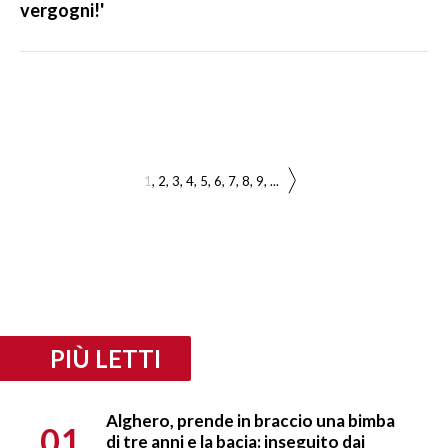
vergogni!'
1
2
3
4
5
6
7
8
9
...
PIÙ LETTI
Alghero, prende in braccio una bimba
01
di tre anni e la bacia: inseguito dai