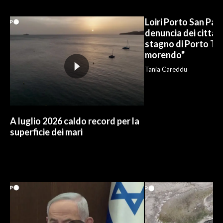
INFO AZIENDE
Loiri Porto San Paol
denuncia dei cittadi
ABBONATI
stagno di Porto Ta
ANNUNCI
morendo"
NECROLOGI
Tania Careddu
PUBBLICITÀ
SPIAGGE
STORE
A luglio 2026 caldo record per la
superficie dei mari