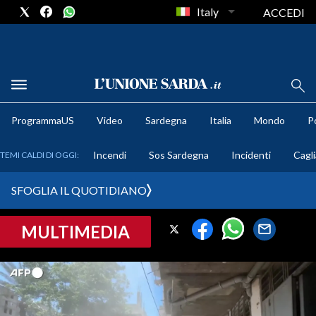
Italy
ACCEDI
METEO
ProgrammaUS
Video
Sardegna
Italia
Mondo
Po
COMUNI AL VOTO
Incendi
Sos Sardegna
Incidenti
Cagli
TEMI CALDI DI OGGI:
VIDEO
SFOGLIA IL QUOTIDIANO
FOTO
MULTIMEDIA
CRONACA SARDEGNA
CAGLIARI
PROVINCIA DI CAGLIARI
SULCIS IGLESIENTE