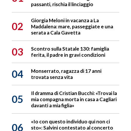
passanti, rischia il linciaggio
Giorgia Meloni in vacanza a La
02
Maddalena: mare, passeggiate e una
serata a Cala Gavetta
03
Scontro sulla Statale 130: famiglia
ferita, il padre in gravi condizioni
04
Monserrato, ragazza di 17 anni
trovata senza vita
Il dramma di Cristian Bucchi: «Trovai la
05
mia compagna morta in casa a Cagliari
davanti a mia figlia»
«Io con questo individuo qui non ci
06
sto»: Salvini contestato al concerto