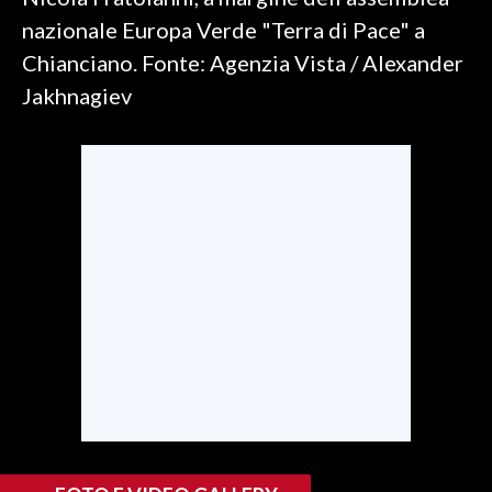
nazionale Europa Verde "Terra di Pace" a
SPETTACOLI
Chianciano. Fonte: Agenzia Vista / Alexander
Jakhnagiev
GOSSIP
SALUTE
SARDEGNA TURISMO
SARDI NEL MONDO
NOTIZIE
EVENTI
#CARAUNIONE
3 MINUTI CON
INSULARITÀ