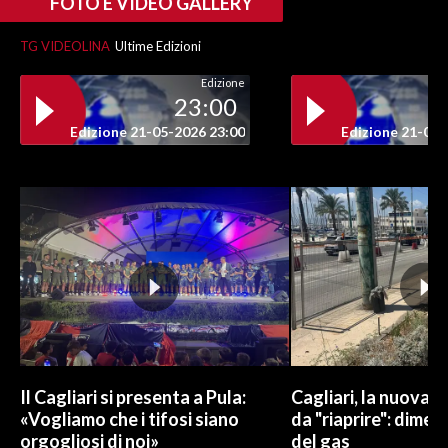
FOTO E VIDEO GALLERY
INFO AZIENDE
TG VIDEOLINA
Ultime Edizioni
ABBONATI
Edizione
23:00
ANNUNCI
Edizione 21-05-2026 23:00
Edizione 21-05-
NECROLOGI
PUBBLICITÀ
SPIAGGE
STORE
Il Cagliari si presenta a Pula:
Cagliari, la nuova v
«Vogliamo che i tifosi siano
da "riaprire": dimen
orgogliosi di noi»
del gas