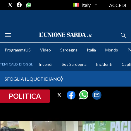
Italy
ACCEDI
METEO
ProgrammaUS
Video
Sardegna
Italia
Mondo
Po
COMUNI AL VOTO
Incendi
Sos Sardegna
Incidenti
Cagli
TEMI CALDI DI OGGI:
VIDEO
SFOGLIA IL QUOTIDIANO
FOTO
POLITICA
CRONACA SARDEGNA
CAGLIARI
PROVINCIA DI CAGLIARI
SULCIS IGLESIENTE