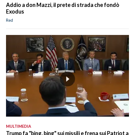
Addio a don Mazzi, il prete di strada che fondò
Exodus
Red
MULTIMEDIA
Trump fa "bing, bing" sui missili e frena sui Patriot a