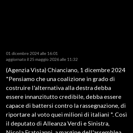
LAVORO
BANDI
SPORT IN SARDEGNA
SPORT
01 dicembre 2024 alle 16:01
RISULTATI E CLASSIFICHE
aggiornato il 25 maggio 2026 alle 11:32
CALCIO
(Agenzia Vista) Chianciano, 1 dicembre 2024
CALCIO REGIONALE
"Pensiamo che una coalizione in grado di
BASKET
costruire l'alternativa alla destra debba
VOLLEY
essere innanzitutto credibile, debba essere
MOTORI
capace di battersi contro la rassegnazione, di
TENNIS
riportare al voto quei milioni di italiani ". Così
ALTRI SPORT
il deputato di Alleanza Verdi e Sinistra,
Nicola Fratoianni, a margine dell'assemblea
CULTURA