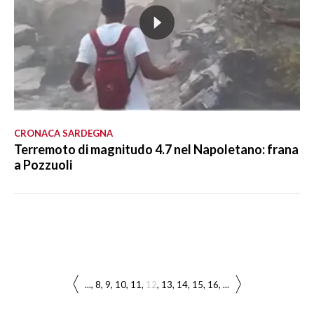
CRONACA SARDEGNA
Terremoto di magnitudo 4.7 nel Napoletano: frana
a Pozzuoli
...
8
9
10
11
12
13
14
15
16
...