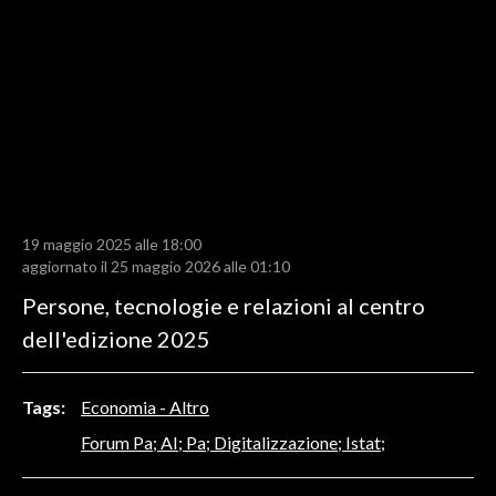
LAVORO
BANDI
SPORT IN SARDEGNA
SPORT
RISULTATI E CLASSIFICHE
CALCIO
19 maggio 2025 alle 18:00
aggiornato il 25 maggio 2026 alle 01:10
CALCIO REGIONALE
Persone, tecnologie e relazioni al centro
BASKET
dell'edizione 2025
VOLLEY
MOTORI
TENNIS
Tags:
Economia - Altro
ALTRI SPORT
Forum Pa; AI; Pa; Digitalizzazione; Istat;
CULTURA