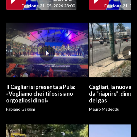
Edizione 21-05-2026 23:00
Edizione 21-05-
INFO AZIENDE
ABBONATI
ANNUNCI
NECROLOGI
PUBBLICITÀ
SPIAGGE
STORE
Il Cagliari si presenta a Pula:
Cagliari, la nuova v
«Vogliamo che i tifosi siano
da "riaprire": dimen
orgogliosi di noi»
del gas
Fabiano Gaggini
Mauro Madeddu