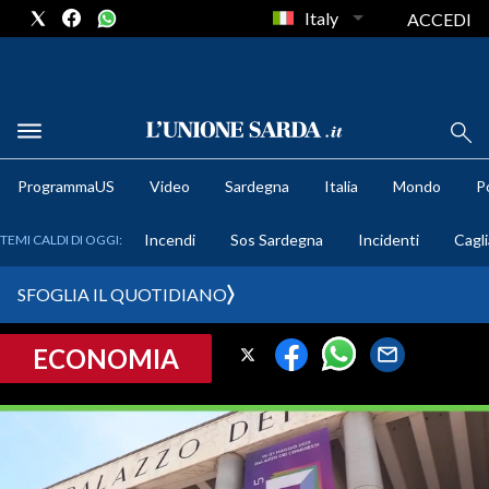
Italy
ACCEDI
METEO
ProgrammaUS
Video
Sardegna
Italia
Mondo
Po
COMUNI AL VOTO
Incendi
Sos Sardegna
Incidenti
Cagli
TEMI CALDI DI OGGI:
VIDEO
SFOGLIA IL QUOTIDIANO
FOTO
ECONOMIA
CRONACA SARDEGNA
CAGLIARI
PROVINCIA DI CAGLIARI
SULCIS IGLESIENTE