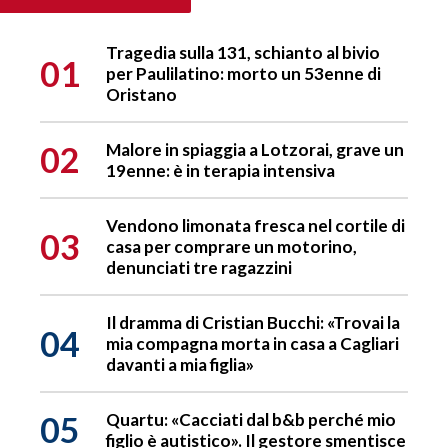
Tragedia sulla 131, schianto al bivio
01
per Paulilatino: morto un 53enne di
Oristano
02
Malore in spiaggia a Lotzorai, grave un
19enne: è in terapia intensiva
Vendono limonata fresca nel cortile di
03
casa per comprare un motorino,
denunciati tre ragazzini
Il dramma di Cristian Bucchi: «Trovai la
04
mia compagna morta in casa a Cagliari
davanti a mia figlia»
05
Quartu: «Cacciati dal b&b perché mio
figlio è autistico». Il gestore smentisce