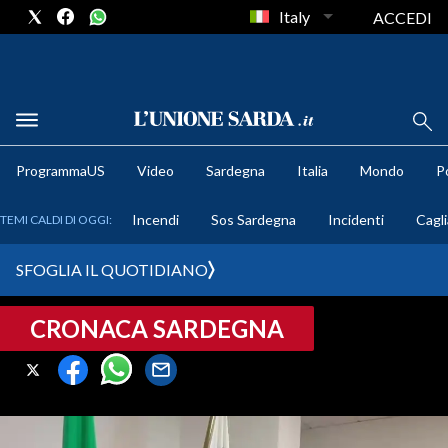
Italy
ACCEDI
METEO
ProgrammaUS
Video
Sardegna
Italia
Mondo
Po
COMUNI AL VOTO
Incendi
Sos Sardegna
Incidenti
Cagli
TEMI CALDI DI OGGI:
VIDEO
SFOGLIA IL QUOTIDIANO
FOTO
CRONACA SARDEGNA
CRONACA SARDEGNA
CAGLIARI
PROVINCIA DI CAGLIARI
SULCIS IGLESIENTE