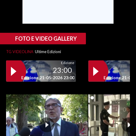
INFO AZIENDE
ABBONATI
ANNUNCI
FOTO E VIDEO GALLERY
NECROLOGI
PUBBLICITÀ
TG VIDEOLINA
Ultime Edizioni
SPIAGGE
Edizione
23:00
STORE
Edizione 21-05-2026 23:00
Edizione 21-05-