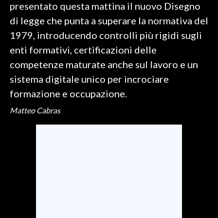
presentato questa mattina il nuovo Disegno
di legge che punta a superare la normativa del
SPETTACOLI
1979, introducendo controlli più rigidi sugli
GOSSIP
enti formativi, certificazioni delle
competenze maturate anche sul lavoro e un
SALUTE
sistema digitale unico per incrociare
SARDEGNA TURISMO
formazione e occupazione.
Matteo Cabras
SARDI NEL MONDO
NOTIZIE
EVENTI
#CARAUNIONE
3 MINUTI CON
INSULARITÀ