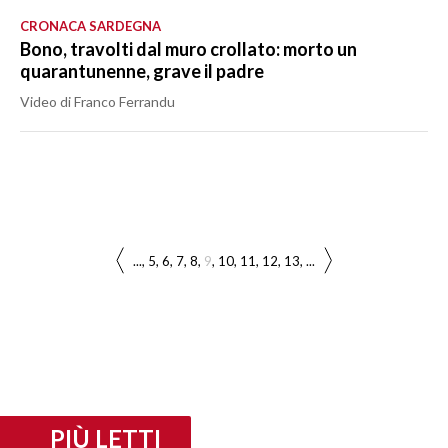
CRONACA SARDEGNA
Bono, travolti dal muro crollato: morto un
quarantunenne, grave il padre
Video di Franco Ferrandu
...
5
6
7
8
9
10
11
12
13
...
PIÙ LETTI