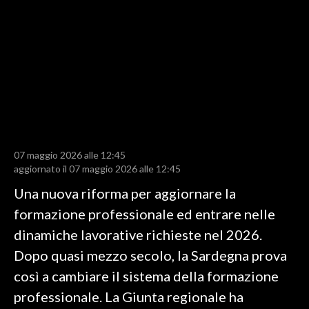
LAVORO
BANDI
SPORT IN SARDEGNA
SPORT
RISULTATI E CLASSIFICHE
CALCIO
07 maggio 2026 alle 12:45
aggiornato il 07 maggio 2026 alle 12:45
CALCIO REGIONALE
BASKET
Una nuova riforma per aggiornare la
VOLLEY
formazione professionale ed entrare nelle
MOTORI
dinamiche lavorative richieste nel 2026.
TENNIS
Dopo quasi mezzo secolo, la Sardegna prova
ALTRI SPORT
così a cambiare il sistema della formazione
professionale. La Giunta regionale ha
CULTURA