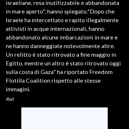
israeliane, resa inutilizzabile e abbandonata
in mare aperto", hanno spiegato."Dopo che
INFO AZIENDE
Israele ha intercettato e rapito illegalmente
ABBONATI
attivisti in acque internazionali, hanno
ANNUNCI
abbandonato alcune imbarcazioni in mare e
NECROLOGI
ne hanno danneggiate notevolmente altre.
PUBBLICITÀ
Un relitto è stato ritrovato a fine maggio in
SPIAGGE
Egitto, mentre un altro è stato ritrovato oggi
STORE
sulla costa di Gaza" ha riportato Freedom
Flotilla Coalition rispetto alle stesse
immagini.
Red