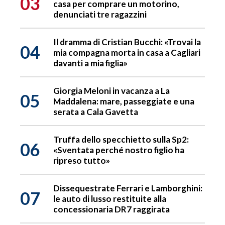
03
casa per comprare un motorino,
denunciati tre ragazzini
Il dramma di Cristian Bucchi: «Trovai la
04
mia compagna morta in casa a Cagliari
davanti a mia figlia»
Giorgia Meloni in vacanza a La
05
Maddalena: mare, passeggiate e una
serata a Cala Gavetta
Truffa dello specchietto sulla Sp2:
06
«Sventata perché nostro figlio ha
ripreso tutto»
Dissequestrate Ferrari e Lamborghini:
07
le auto di lusso restituite alla
concessionaria DR7 raggirata