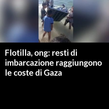
MEDIO CAMPIDANO
ORISTANO E PROVINCIA
SASSARI E PROVINCIA
GALLURA
NUORO E PROVINCIA
OGLIASTRA
AGENDA
Flotilla, ong: resti di
CRONACA
imbarcazione raggiungono
ITALIA
le coste di Gaza
MONDO
POLITICA
ECONOMIA
SERVIZI ALLE IMPRESE