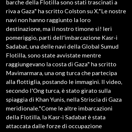
barche della Flotilla sono stati trascinati a
riva a Gaza" ha scritto Colston su X."Le nostre
SPETTACOLI
navi non hanno raggiunto la loro
GOSSIP
destinazione, ma il nostro timone sì! Ieri
pomeriggio, parti dell'imbarcazione Kasr-i
SALUTE
Sadabat, una delle navi della Global Sumud
Flotilla, sono state avvistate mentre
SARDEGNA TURISMO
raggiungevano la costa di Gaza" ha scritto
SARDI NEL MONDO
Mavimarmara, una ong turca che partecipa
NOTIZIE
alla flottiglia, postando le immagini. Il video,
EVENTI
secondo l'Ong turca, è stato girato sulla
spiaggia di Khan Yunis, nella Striscia di Gaza
#CARAUNIONE
meridionale."Come le altre imbarcazioni
3 MINUTI CON
della Flotilla, la Kasr-i Sadabat è stata
attaccata dalle forze di occupazione
INSULARITÀ