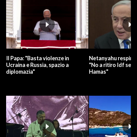
Il Papa: "Basta violenze in
Netanyahu respinge
Ucraina e Russia, spazio a
"No a ritiro Idf sen
diplomazia"
Hamas"