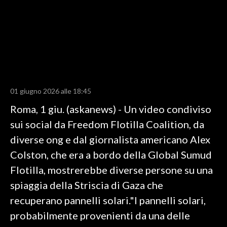
LAVORO
BANDI
SPORT IN SARDEGNA
SPORT
01 giugno 2026 alle 18:45
RISULTATI E CLASSIFICHE
Roma, 1 giu. (askanews) - Un video condiviso
CALCIO
sui social da Freedom Flotilla Coalition, da
CALCIO REGIONALE
diverse ong e dal giornalista americano Alex
BASKET
Colston, che era a bordo della Global Sumud
VOLLEY
Flotilla, mostrerebbe diverse persone su una
MOTORI
spiaggia della Striscia di Gaza che
TENNIS
recuperano pannelli solari."I pannelli solari,
ALTRI SPORT
probabilmente provenienti da una delle
CULTURA