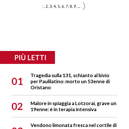
1
2
3
4
5
6
7
8
9
...
PIÙ LETTI
Tragedia sulla 131, schianto al bivio
01
per Paulilatino: morto un 53enne di
Oristano
02
Malore in spiaggia a Lotzorai, grave un
19enne: è in terapia intensiva
Vendono limonata fresca nel cortile di