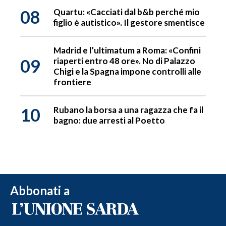
08
Quartu: «Cacciati dal b&b perché mio
figlio è autistico». Il gestore smentisce
Madrid e l’ultimatum a Roma: «Confini
09
riaperti entro 48 ore». No di Palazzo
Chigi e la Spagna impone controlli alle
frontiere
10
Rubano la borsa a una ragazza che fa il
bagno: due arresti al Poetto
Abbonati a