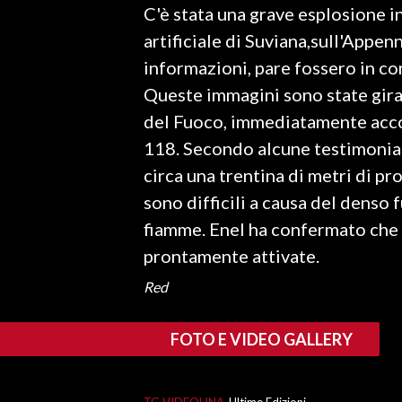
C'è stata una grave esplosione i
LAVORO
artificiale di Suviana,sull'Appe
BANDI
informazioni, pare fossero in co
Queste immagini sono state girat
SPORT IN SARDEGNA
del Fuoco, immediatamente accors
SPORT
118. Secondo alcune testimonian
RISULTATI E CLASSIFICHE
circa una trentina di metri di pro
CALCIO
sono difficili a causa del denso 
CALCIO REGIONALE
fiamme. Enel ha confermato che t
BASKET
prontamente attivate.
VOLLEY
Red
MOTORI
TENNIS
FOTO E VIDEO GALLERY
ALTRI SPORT
CULTURA