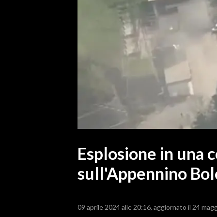
MEDIO CAMPIDANO
ORISTANO E PROVINCIA
SASSARI E PROVINCIA
GALLURA
NUORO E PROVINCIA
OGLIASTRA
AGENDA
CRONACA
ITALIA
MONDO
Esplosione in una c
sull'Appennino Bolo
POLITICA
ECONOMIA
09 aprile 2024 alle 20:16
aggiornato il 24 magg
SERVIZI ALLE IMPRESE