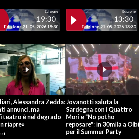
Edizione
Edizione
19:30
13:30
Edizione 21-05-2026 19:30
Edizione 21-05-2026 13:30
iari, Alessandra Zedda:
Jovanotti saluta la
ti annunci, ma
Sardegna con i Quattro
fiteatro è nel degrado
Mori e "No potho
n riapre»
reposare": in 30mila a Olb
per il Summer Party
eri