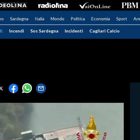
eo
Sardegna
Italia
Mondo
Politica
Economia
Sport
An
I:
Incendi
Sos Sardegna
Incidenti
Cagliari Calcio