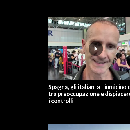
INFO AZIENDE
ABBONATI
ANNUNCI
NECROLOGI
PUBBLICITÀ
SPIAGGE
STORE
Spagna, gli italiani a Fiumicino d
tra preoccupazione e dispiacer
i controlli