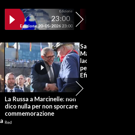
Edizione
23:00
19
Edizione 20-05-2026 23:00
Edizione 20-05-202
San Gavino, al liceo
Marconi-Lussu appla
lacrime per il
pensionamento del b
Efisio Concas
La Russa a Marcinelle: non
dico nulla per non sporcare
commemorazione
ia
Red