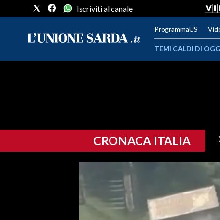
Iscriviti al canale
ProgrammaUS
Vid
TEMI CALDI DI OGG
METEO
COMUNI AL VOTO
VIDEO
CRONACA ITALIA
FOTO
CRONACA SARDEGNA
CAGLIARI
PROVINCIA DI CAGLIARI
SULCIS IGLESIENTE