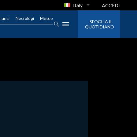
Italy
ACCEDI
nunci
Necrologi
Meteo
SFOGLIA IL
QUOTIDIANO