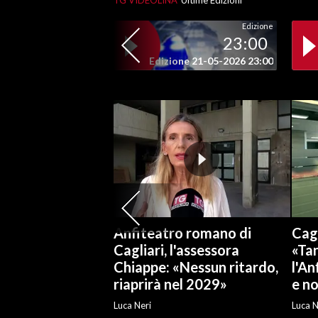
TG VIDEOLINA
Ultime Edizioni
Edizione
SPETTACOLI
23:00
Edizione 21-05-2026 23:00
GOSSIP
SALUTE
SARDEGNA TURISMO
SARDI NEL MONDO
NOTIZIE
EVENTI
Anfiteatro romano di
Cagl
#CARAUNIONE
Cagliari, l'assessora
«Tan
Chiappe: «Nessun ritardo,
l'An
3 MINUTI CON
riaprirà nel 2029»
e no
Luca Neri
Luca N
INSULARITÀ