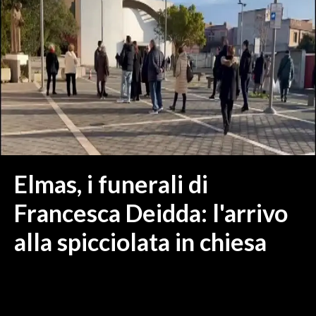
MEDIO CAMPIDANO
ORISTANO E PROVINCIA
SASSARI E PROVINCIA
GALLURA
NUORO E PROVINCIA
OGLIASTRA
AGENDA
CRONACA
Elmas, i funerali di
ITALIA
Francesca Deidda: l'arrivo
MONDO
alla spicciolata in chiesa
POLITICA
ECONOMIA
SERVIZI ALLE IMPRESE