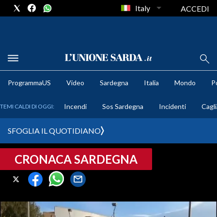
Italy
ACCEDI
METEO
ProgrammaUS
Video
Sardegna
Italia
Mondo
Po
COMUNI AL VOTO
Incendi
Sos Sardegna
Incidenti
Cagli
TEMI CALDI DI OGGI:
VIDEO
SFOGLIA IL QUOTIDIANO
FOTO
CRONACA SARDEGNA
CRONACA SARDEGNA
CAGLIARI
PROVINCIA DI CAGLIARI
SULCIS IGLESIENTE