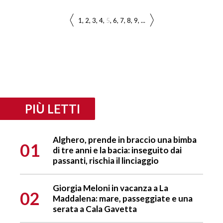
1
2
3
4
5
6
7
8
9
...
PIÙ LETTI
Alghero, prende in braccio una bimba
01
di tre anni e la bacia: inseguito dai
passanti, rischia il linciaggio
Giorgia Meloni in vacanza a La
02
Maddalena: mare, passeggiate e una
serata a Cala Gavetta