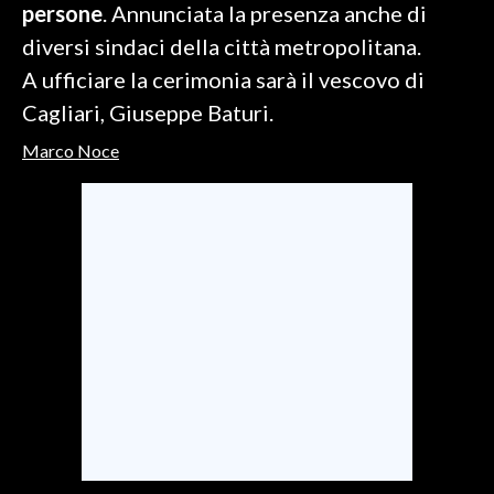
persone
. Annunciata la presenza anche di
diversi sindaci della città metropolitana.
SPETTACOLI
A ufficiare la cerimonia sarà il vescovo di
GOSSIP
Cagliari, Giuseppe Baturi.
Marco Noce
SALUTE
SARDEGNA TURISMO
SARDI NEL MONDO
NOTIZIE
EVENTI
#CARAUNIONE
3 MINUTI CON
INSULARITÀ