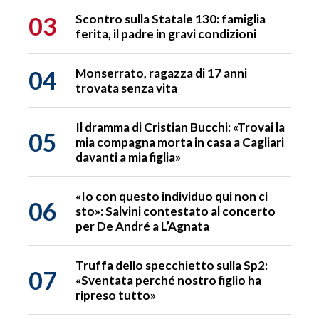
03
Scontro sulla Statale 130: famiglia
ferita, il padre in gravi condizioni
04
Monserrato, ragazza di 17 anni
trovata senza vita
Il dramma di Cristian Bucchi: «Trovai la
05
mia compagna morta in casa a Cagliari
davanti a mia figlia»
«Io con questo individuo qui non ci
06
sto»: Salvini contestato al concerto
per De André a L’Agnata
Truffa dello specchietto sulla Sp2:
07
«Sventata perché nostro figlio ha
ripreso tutto»