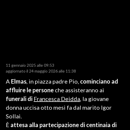
LAVORO
BANDI
SPORT IN SARDEGNA
SPORT
RISULTATI E CLASSIFICHE
CALCIO
11 gennaio 2025 alle 09:53
aggiornato il 24 maggio 2026 alle 11:38
CALCIO REGIONALE
BASKET
A
Elmas
, in piazza padre Pio,
cominciano ad
VOLLEY
affluire le persone
che assisteranno ai
MOTORI
funerali di
Francesca Deidda
, la giovane
TENNIS
donna uccisa otto mesi fa dal marito Igor
ALTRI SPORT
Sollai.
È
attesa alla partecipazione di centinaia di
CULTURA