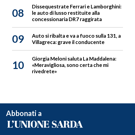
Dissequestrate Ferrari e Lamborghini:
08
le auto di lusso restituite alla
concessionaria DR7 raggirata
09
Auto si ribalta e va a fuoco sulla 131, a
Villagreca: grave il conducente
Giorgia Meloni saluta La Maddalena:
10
«Meravigliosa, sono certa che mi
rivedrete»
Abbonati a