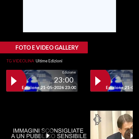
SPETTACOLI
GOSSIP
SALUTE
FOTO E VIDEO GALLERY
SARDEGNA TURISMO
TG VIDEOLINA
Ultime Edizioni
Edizione
SARDI NEL MONDO
23:00
NOTIZIE
Edizione 21-05-2026 23:00
Edizione 21-05-
EVENTI
#CARAUNIONE
3 MINUTI CON
INSULARITÀ