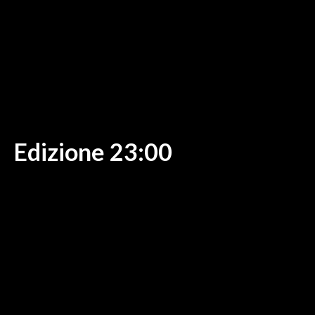
MEDIO CAMPIDANO
ORISTANO E PROVINCIA
SASSARI E PROVINCIA
GALLURA
NUORO E PROVINCIA
OGLIASTRA
AGENDA
Edizione 23:00
CRONACA
ITALIA
MONDO
POLITICA
ECONOMIA
SERVIZI ALLE IMPRESE