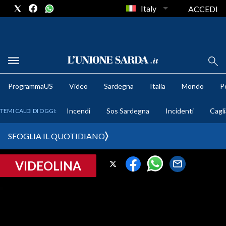
Italy
ACCEDI
METEO
ProgrammaUS
Video
Sardegna
Italia
Mondo
Po
COMUNI AL VOTO
Incendi
Sos Sardegna
Incidenti
Cagli
TEMI CALDI DI OGGI:
VIDEO
SFOGLIA IL QUOTIDIANO
FOTO
VIDEOLINA
CRONACA SARDEGNA
CAGLIARI
PROVINCIA DI CAGLIARI
SULCIS IGLESIENTE