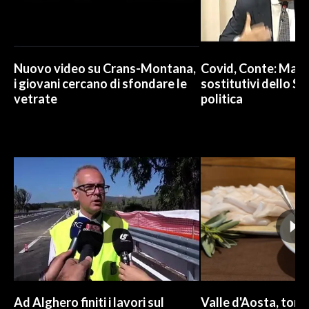
INFO AZIENDE
ABBONATI
Nuovo video su Crans-Montana,
Covid, Conte: Mai u
ANNUNCI
i giovani cercano di sfondare le
sostitutivi dello St
NECROLOGI
vetrate
politica
PUBBLICITÀ
SPIAGGE
STORE
Ad Alghero finiti i lavori sul
Valle d'Aosta, torna