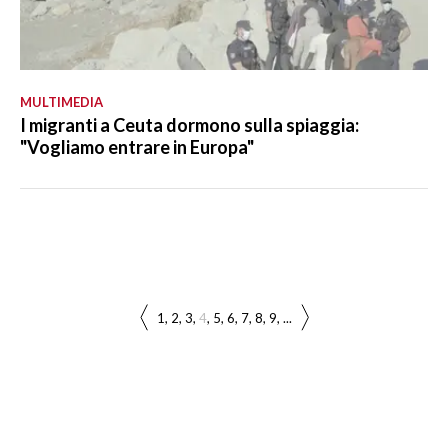
MULTIMEDIA
I migranti a Ceuta dormono sulla spiaggia:
"Vogliamo entrare in Europa"
1
2
3
4
5
6
7
8
9
...