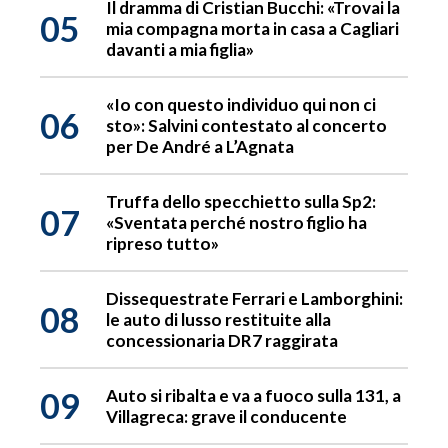
Il dramma di Cristian Bucchi: «Trovai la
05
mia compagna morta in casa a Cagliari
davanti a mia figlia»
«Io con questo individuo qui non ci
06
sto»: Salvini contestato al concerto
per De André a L’Agnata
Truffa dello specchietto sulla Sp2:
07
«Sventata perché nostro figlio ha
ripreso tutto»
Dissequestrate Ferrari e Lamborghini:
08
le auto di lusso restituite alla
concessionaria DR7 raggirata
09
Auto si ribalta e va a fuoco sulla 131, a
Villagreca: grave il conducente