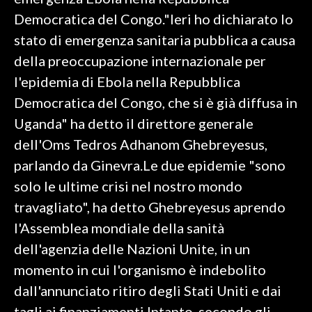
Democratica del Congo."Ieri ho dichiarato lo
SPETTACOLI
stato di emergenza sanitaria pubblica a causa
della preoccupazione internazionale per
GOSSIP
l'epidemia di Ebola nella Repubblica
SALUTE
Democratica del Congo, che si è già diffusa in
Uganda" ha detto il direttore generale
SARDEGNA TURISMO
dell'Oms Tedros Adhanom Ghebreyesus,
parlando da Ginevra.Le due epidemie "sono
SARDI NEL MONDO
solo le ultime crisi nel nostro mondo
NOTIZIE
travagliato", ha detto Ghebreyesus aprendo
EVENTI
l'Assemblea mondiale della sanità
#CARAUNIONE
dell'agenzia delle Nazioni Unite, in un
momento in cui l'organismo è indebolito
3 MINUTI CON
dall'annunciato ritiro degli Stati Uniti e dai
INSULARITÀ
tagli ai finanziamenti.Intanto, secondo gli