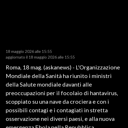
LAVORO
BANDI
SPORT IN SARDEGNA
SPORT
18 maggio 2026 alle 15:55
RISULTATI E CLASSIFICHE
aggiornato il 18 maggio 2026 alle 15:55
CALCIO
Roma, 18 mag. (askanews) - L'Organizzazione
CALCIO REGIONALE
Mondiale della Sanità ha riunito i ministri
BASKET
della Salute mondiale davanti alle
VOLLEY
preoccupazioni per il focolaio di hantavirus,
MOTORI
scoppiato su una nave da crociera e con i
TENNIS
possibili contagi e i contagiati in stretta
ALTRI SPORT
osservazione nei diversi paesi, e alla nuova
emergenza Ebola nella Repubblica
CULTURA