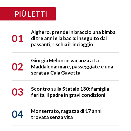
PIÙ LETTI
Alghero, prende in braccio una bimba
01
di tre anni e la bacia: inseguito dai
passanti, rischia il linciaggio
Giorgia Meloni in vacanza a La
02
Maddalena: mare, passeggiate e una
serata a Cala Gavetta
03
Scontro sulla Statale 130: famiglia
ferita, il padre in gravi condizioni
04
Monserrato, ragazza di 17 anni
trovata senza vita