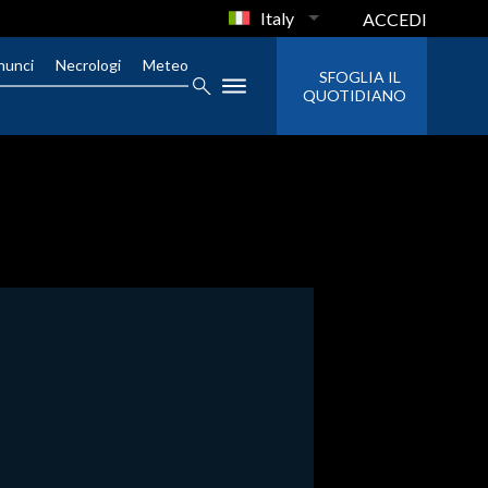
Italy
ACCEDI
nunci
Necrologi
Meteo
SFOGLIA IL
QUOTIDIANO