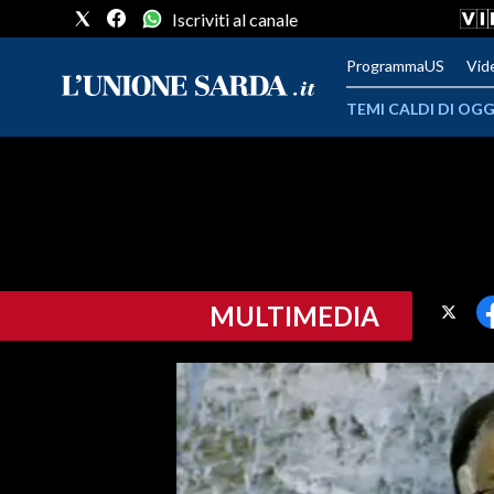
Iscriviti al canale
ProgrammaUS
Vid
TEMI CALDI DI OGG
METEO
COMUNI AL VOTO
VIDEO
MULTIMEDIA
FOTO
CRONACA SARDEGNA
CAGLIARI
PROVINCIA DI CAGLIARI
SULCIS IGLESIENTE