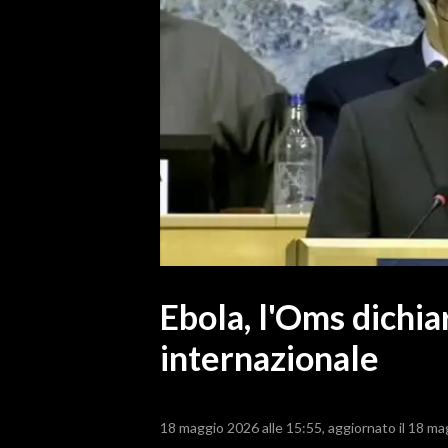
MEDIO CAMPIDANO
ORISTANO E PROVINCIA
SASSARI E PROVINCIA
GALLURA
NUORO E PROVINCIA
OGLIASTRA
AGENDA
CRONACA
ITALIA
MONDO
Ebola, l'Oms dichia
internazionale
POLITICA
ECONOMIA
18 maggio 2026 alle 15:55
aggiornato il 18 ma
SERVIZI ALLE IMPRESE