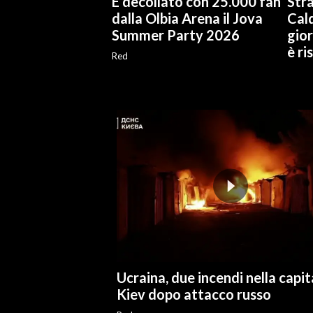
É decollato con 25.000 fan
Stra
dalla Olbia Arena il Jova
Cal
Summer Party 2026
gior
è ri
Red
Ucraina, due incendi nella capit
Kiev dopo attacco russo