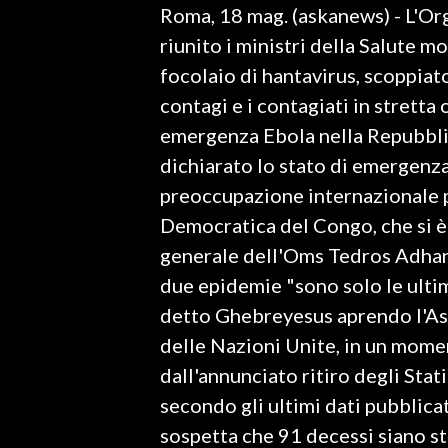
Roma, 18 mag. (askanews) - L'Or
LAVORO
riunito i ministri della Salute m
BANDI
focolaio di hantavirus, scoppiato
contagi e i contagiati in stretta
SPORT IN SARDEGNA
emergenza Ebola nella Repubbli
SPORT
dichiarato lo stato di emergenza
RISULTATI E CLASSIFICHE
preoccupazione internazionale p
CALCIO
Democratica del Congo, che si è 
CALCIO REGIONALE
generale dell'Oms Tedros Adha
BASKET
due epidemie "sono solo le ultim
VOLLEY
detto Ghebreyesus aprendo l'As
MOTORI
delle Nazioni Unite, in un momen
TENNIS
dall'annunciato ritiro degli Stati
ALTRI SPORT
secondo gli ultimi dati pubblicat
sospetta che 91 decessi siano st
CULTURA