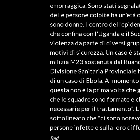
emorraggica. Sono stati segnalat
delle persone colpite ha un'età c
SPETTACOLI
sono donne.Il centro dell'epidem
GOSSIP
che confina con l'Uganda e il Su
violenza da parte di diversi grup
SALUTE
motivi di sicurezza. Un caso è s
SARDEGNA TURISMO
milizia M23 sostenuta dal Ruanda
Divisione Sanitaria Provinciale
SARDI NEL MONDO
di un caso di Ebola. Al momento
NOTIZIE
questa non è la prima volta che g
EVENTI
che le squadre sono formate e ch
necessarie per il trattamento". 
#CARAUNIONE
sottolineato che "ci sono notevo
3 MINUTI CON
persone infette e sulla loro diff
Red
INSULARITÀ