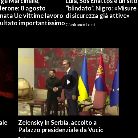
ge Marcinelle,
Lula, Sos Enattos è un sito
derone: 8 agosto
“blindato”. Nigro: «Misure
nata Ue vittime lavoro
di sicurezza già attive»
sultato importantissimo
Gianfranco Locci
ale
Zelensky in Serbia, accolto a
Palazzo presidenziale da Vucic