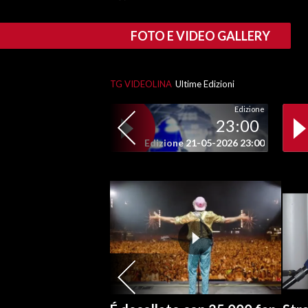
INFO AZIENDE
FOTO E VIDEO GALLERY
ABBONATI
ANNUNCI
TG VIDEOLINA
Ultime Edizioni
NECROLOGI
Edizione
PUBBLICITÀ
23:00
SPIAGGE
Edizione 21-05-2026 23:00
STORE