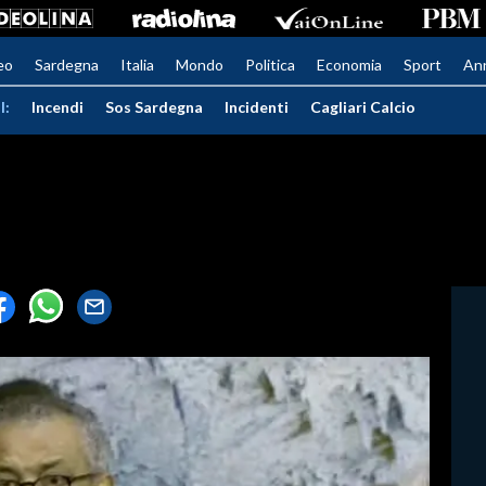
eo
Sardegna
Italia
Mondo
Politica
Economia
Sport
An
I:
Incendi
Sos Sardegna
Incidenti
Cagliari Calcio